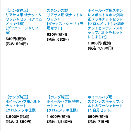
【ホンダ純正】
ステンレス製
ホイールハブ用ステン
リアサス用 袋ナット＆
リアサス用 袋ナット＆
レスボルト＆ホンダ純
ワッシャセット[クロム
ワッシャ
正メッキナットセット
メッキ仕様]
[
ダックス・シャリィ専
[
クロムメッキした純正
[
ダックス・シャリィ
用セット
]
ナットとステンレスキ
系
]
ャップボルトをセット
620
円
(税別)
にしました
]
540
円
(税別)
(
税込
:
682
円
)
1,800
円
(税別)
(
税込
:
594
円
)
(
税込
:
1,980
円
)
【ホンダ純正】
【ホンダ純正】
ホイールハブ用
ホイールハブ用ボルト
ホイールハブ用 特殊ナ
ステンレスキャップボ
ナットセット
ットセット
ルト＆ワッシャセット
[
クロムメッキ仕様
]
[
クロムメッキ仕様
]
[
１台分セット
]
3,500
円
(税別)
1,400
円
(税別)
650
円
(税別)
(
税込
:
3,850
円
)
(
税込
:
1,540
円
)
(
税込
:
715
円
)