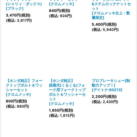
(シャリィ・ダックス)
[
クロムメッキ
]
&ステムロックナットセ
[
ブラック
]
ット
840
円
(税別)
[
クロムメッキ仕上：数
3,470
円
(税別)
(
税込
:
924
円
)
量限定
]
(
税込
:
3,817
円
)
5,400
円
(税別)
(
税込
:
5,940
円
)
【ホンダ純正】フォー
【ホンダ純正】
プロブレーキシュー[制
クトップボルト＆ワッ
脱着式(くるくる)フォ
動力アップ！]
シャーセット
ーク用フォークトップ
[
デイトナ:60213
]
[
クロムメッキ
]
ボルト＆ワッシャーセ
2,200
円
(税別)
ット
800
円
(税別)
(
税込
:
2,420
円
)
[
クロムメッキ
]
(
税込
:
880
円
)
1,650
円
(税別)
(
税込
:
1,815
円
)