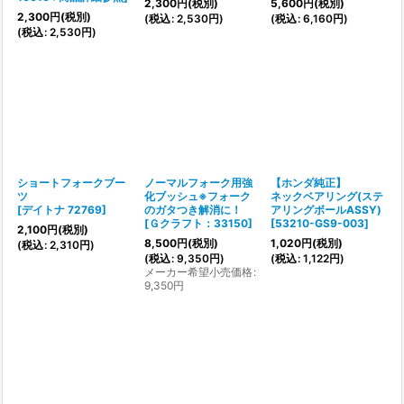
2,300
円
(税別)
5,600
円
(税別)
2,300
円
(税別)
(
税込
:
2,530
円
)
(
税込
:
6,160
円
)
(
税込
:
2,530
円
)
ショートフォークブー
ノーマルフォーク用強
【ホンダ純正】
ツ
化ブッシュ※フォーク
ネックベアリング(ステ
[
デイトナ 72769
]
のガタつき解消に！
アリングボールASSY)
[
Ｇクラフト：33150
]
[
53210-GS9-003
]
2,100
円
(税別)
8,500
円
(税別)
1,020
円
(税別)
(
税込
:
2,310
円
)
(
税込
:
9,350
円
)
(
税込
:
1,122
円
)
メーカー希望小売価格
:
9,350
円