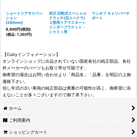
ショートリアサスペン
武川 旧乾式スペシャル
ワンオフ キャリパーサ
ション
クラッチ(旧スペクラ)
ポート
[
280mm
]
２型用リアマスターシ
リンダーブラケット・
6,600
円
(税別)
シャリィ用
(
税込
:
7,260
円
)
【Cubyインフォメーション】
オンラインショップに出品されていない国産各社の純正部品、各社
外メーカーのパーツもお取り寄せ可能です。
御希望の場合はお問い合わせより「商品名」「品番」を明記の上御
連絡下さい。
但し年式の古い車両の純正部品は廃番の可能性が高く、御希望に添
えないことが多々ございますので御了承下さい。
ホーム
ご利用案内
ショッピングカート