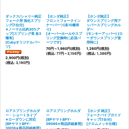
絞り込む
ダックス/シャリー純正
【ホンダ純正】
【ホンダ純正】
フォーク用 強化スプリ
フロントフォークイン
ダウンスプリング用ア
ング[1台分]
ナーパーツ[各10種有
ッパースプリングホル
※ノーマル比約30%ア
り]
ダー
ップ[スプリング長 各3
[
オーバーホールやスプ
(モンキーアッパー)
[
ロ
種有]
リング交換時に必須パ
ーダウンスプリング使
[
Cubyオリジナルパー
ーツです
]
用時に
]
ツ
]
70
円
～1,960
円
(税別)
1,260
円
(税別)
(
税込
:
77
円
～2,156
円
)
(
税込
:
1,386
円
)
2,900
円
(税別)
(
税込
:
3,190
円
)
ロアスプリングホルダ
ロアスプリングホルダ
【ホンダ 純正】
ー・ショートタイプ
ー
フォークパイプガイド
※ローダウンに対応
[
BPヤマトBPY-
キャップ[1台分]
[
BPヤマトBPY-
09066※商品詳細参照
]
[
クロムメッキ仕様
]
10016※商品詳細参照
]