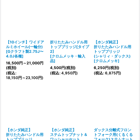
【10インチ】ワイドア
折りたたみハンドル用
【ホンダ純正】
ルミホイール(一輪分)
トップブリッジ[タイプ
折りたたみハンドル用
[
Gクラフト製2.75J〜
2]
トップブリッジ
4.0J各種
]
[
クロムメッキ・輸入
(シャリィ・ダックス)
品
]
[
クロムメッキ
]
16,500
円
～21,000
円
(税別)
4,500
円
(税別)
6,250
円
(税別)
(
税込
:
(
税込
:
4,950
円
)
(
税込
:
6,875
円
)
18,150
円
～23,100
円
)
【ホンダ純正】
【ホンダ純正】
ダックス分離式フロン
折りたたみハンドル用
ステムトップナット＆
トフォーク用(くるくる
トップブリッジ
ワッシャーセット
フォーク)ステムナット