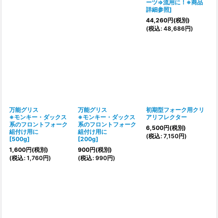
ーツ⇒流用に！※商品
詳細参照
]
44,260
円
(税別)
(
税込
:
48,686
円
)
万能グリス
万能グリス
初期型フォーク用クリ
※モンキー・ダックス
※モンキー・ダックス
アリフレクター
系のフロントフォーク
系のフロントフォーク
6,500
円
(税別)
組付け用に
組付け用に
(
税込
:
7,150
円
)
[
500g
]
[
200g
]
1,600
円
(税別)
900
円
(税別)
(
税込
:
1,760
円
)
(
税込
:
990
円
)