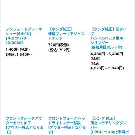
ノンフェードブレーキ
【ホンダ純正】
【ホンダ純正】旧タイ
シュー[SH-1N]
蝶型ブレーキアジャス
プ
[
キタコ:770-
トナット
ハンドルロック用キー
1013030
]
シリンダー
720
円
(税別)
[
装着用皿ボルト付
]
1,400
円
(税別)
(
税込
:
792
円
)
4,480
円
～5,400
円
(
税込
:
1,540
円
)
(税別)
(
税込
:
4,928
円
～5,940
円
)
フロントフォークアウ
フロントフォーク ヘッ
【ホンダ 純正】
ターカット加工
ドライトステー移設
倒立ステアリングダン
[
アウター持込となりま
[
アウター持込となりま
パー
す
]
す
]
[
HRCレース向け車両パ