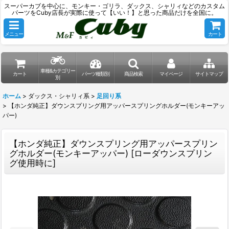
スーパーカブを中心に、モンキー・ゴリラ、ダックス、シャリィなどのカスタム
パーツをCuby店長が実際に使って【いい！】と思った商品だけを全国に。
メニュー
カート
車種&カテゴリー
カート
パーツ種類別
商品検索
マイページ
サイトマップ
別
ホーム
>
ダックス・シャリィ系
>
足回り系
>
【ホンダ純正】ダウンスプリング用アッパースプリングホルダー(モンキーアッ
パー)
【ホンダ純正】ダウンスプリング用アッパースプリン
グホルダー(モンキーアッパー)
[
ローダウンスプリン
グ使用時に
]