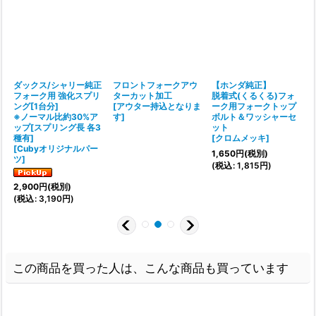
ダックス/シャリー純正
フロントフォークアウ
【ホンダ純正】
フォーク用 強化スプリ
ターカット加工
脱着式(くるくる)フォ
ング[1台分]
[
アウター持込となりま
ーク用フォークトップ
※ノーマル比約30%ア
す
]
ボルト＆ワッシャーセ
[
ップ[スプリング長 各3
ット
種有]
[
クロムメッキ
]
(
[
Cubyオリジナルパー
1,650
円
(税別)
ツ
]
(
税込
:
1,815
円
)
2,900
円
(税別)
(
税込
:
3,190
円
)
この商品を買った人は、こんな商品も買っています