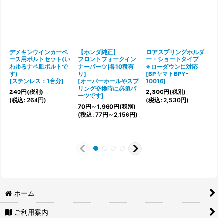
デメキンウインカーベ
【ホンダ純正】
ロアスプリングホルダ
ース用ボルトセット(い
フロントフォークイン
ー・ショートタイプ
わゆるナベ皿ボルトで
ナーパーツ[各10種有
※ローダウンに対応
す)
り]
[
BPヤマトBPY-
[
ステンレス：1台分
]
[
オーバーホールやスプ
10016
]
[
リング交換時に必須パ
240
円
(税別)
2,300
円
(税別)
ーツです
]
1
(
税込
:
264
円
)
(
税込
:
2,530
円
)
70
円
～1,960
円
(税別)
(
(
税込
:
77
円
～2,156
円
)
ホーム
ご利用案内