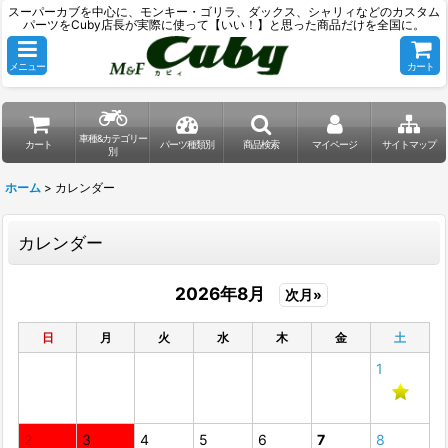
スーパーカブを中心に、モンキー・ゴリラ、ダックス、シャリィなどのカスタム
パーツをCuby店長が実際に使って【いい！】と思った商品だけを全国に。
メニュー
カート
車種&カテゴリー
カート
パーツ種類別
商品検索
マイページ
サイトマップ
別
ホーム
>
カレンダー
カレンダー
2026年8月
次月»
日
月
火
水
木
金
土
1
2
3
4
5
6
7
8