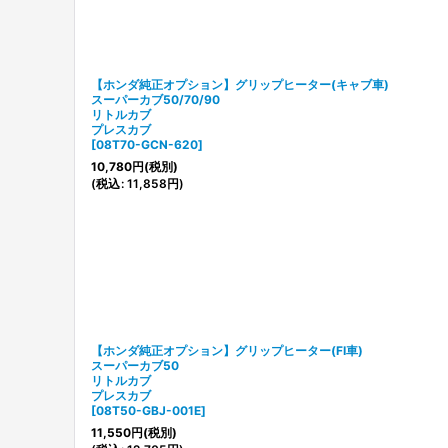
【ホンダ純正オプション】グリップヒーター(キャブ車)
スーパーカブ50/70/90
リトルカブ
プレスカブ
[
08T70-GCN-620
]
10,780
円
(税別)
(
税込
:
11,858
円
)
【ホンダ純正オプション】グリップヒーター(FI車)
スーパーカブ50
リトルカブ
プレスカブ
[
08T50-GBJ-001E
]
11,550
円
(税別)