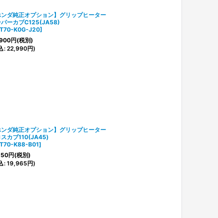
ホンダ純正オプション】グリップヒーター
パーカブC125(JA58)
T70-K0G-J20
]
900
円
(税別)
込
:
22,990
円
)
ホンダ純正オプション】グリップヒーター
スカブ110(JA45)
T70-K88-B01
]
150
円
(税別)
込
:
19,965
円
)