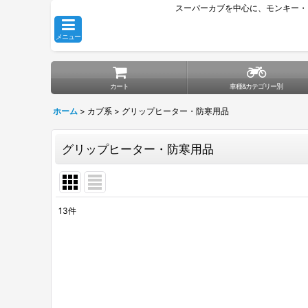
スーパーカブを中心に、モンキー・
メニュー
カート
車種&カテゴリー別
ホーム
>
カブ系
>
グリップヒーター・防寒用品
グリップヒーター・防寒用品
13
件
表示数
:
並び順
: