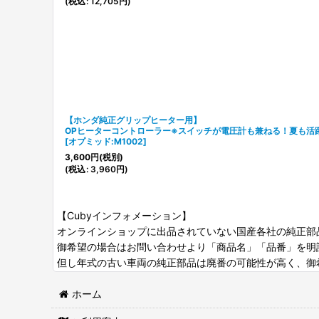
(
税込
:
12,705
円
)
【ホンダ純正グリップヒーター用】
OPヒーターコントローラー※スイッチが電圧計も兼ねる！夏も活
[
オプミッド:M1002
]
3,600
円
(税別)
(
税込
:
3,960
円
)
【Cubyインフォメーション】
オンラインショップに出品されていない国産各社の純正部
御希望の場合はお問い合わせより「商品名」「品番」を明
但し年式の古い車両の純正部品は廃番の可能性が高く、御
ホーム