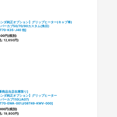
ホンダ純正オプション】グリップヒーター(キャブ車)
パーカブ50/70/90カスタム(角目)
T70-K35-J40 他
]
500
円
(税別)
込
:
12,650
円
)
番商品当店在庫限り]
ホンダ純正オプション】グリップヒーター
パーカブ110(JA07)
T70-EWA-001J/08T49-KWV-000
]
000
円
(税別)
込
:
19,800
円
)