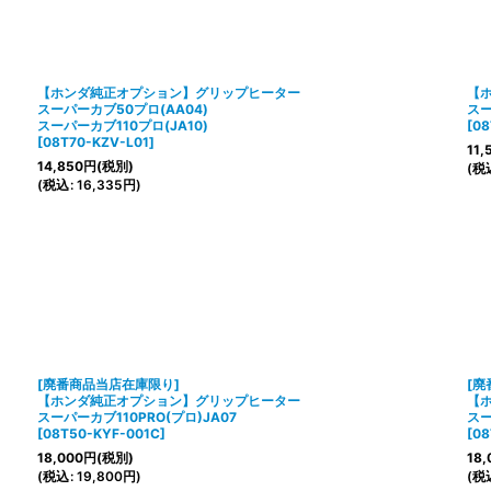
【ホンダ純正オプション】グリップヒーター
【
スーパーカブ50プロ(AA04)
スー
スーパーカブ110プロ(JA10)
[
08
[
08T70-KZV-L01
]
11,
14,850
円
(税別)
(
税
(
税込
:
16,335
円
)
[廃番商品当店在庫限り]
[廃
【ホンダ純正オプション】グリップヒーター
【
スーパーカブ110PRO(プロ)JA07
スー
[
08T50-KYF-001C
]
[
08
18,000
円
(税別)
18,
(
税込
:
19,800
円
)
(
税