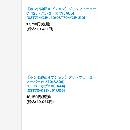
【ホンダ純正オプション】グリップヒーター
CT125・ハンターカブ(JA65)
[
08T71-K2E-J10/08T70-K2E-J10
]
17,710
円
(税別)
(
税込
:
19,481
円
)
【ホンダ純正オプション】グリップヒーター
スーパーカブ50(AA09)
スーパーカブ110(JA44)
[
08T70-K88-J01/J00
]
18,150
円
(税別)
(
税込
:
19,965
円
)