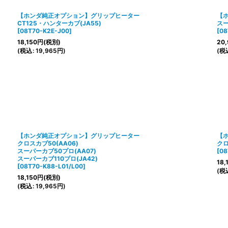
【ホンダ純正オプション】グリップヒーター
【
CT125・ハンターカブ(JA55)
スー
[
08T70-K2E-J00
]
[
08
18,150
円
(税別)
20,
(
税込
:
19,965
円
)
(
税
【ホンダ純正オプション】グリップヒーター
【
クロスカブ50(AA06)
クロ
スーパーカブ50プロ(AA07)
[
08
スーパーカブ110プロ(JA42)
18,
[
08T70-K88-L01/L00
]
(
税
18,150
円
(税別)
(
税込
:
19,965
円
)