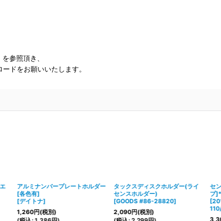
」を参照頂き、
ロードをお願いいたします。
リエ
アルミナンバープレートホルダー
タックスディスクホルダー(ライ
セ
[各色有]
センスホルダー)
プ]
[
デイトナ
]
[
GOODS #86-28820
]
[
2
11
1,260
円
(税別)
2,090
円
(税別)
3,3
(
税込
:
1,386
円
)
(
税込
:
2,299
円
)