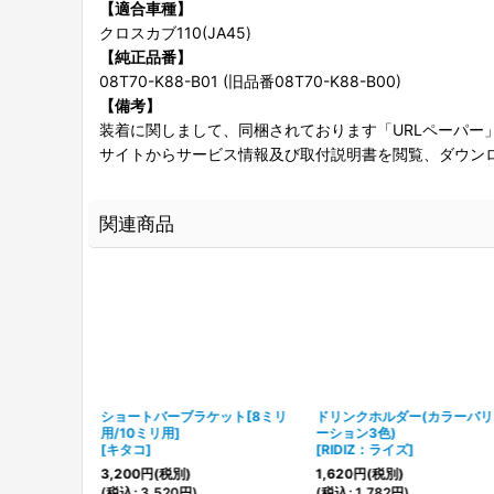
【適合車種】
クロスカブ110(JA45)
【純正品番】
08T70-K88-B01 (旧品番08T70-K88-B00)
【備考】
装着に関しまして、同梱されております「URLペーパー
サイトからサービス情報及び取付説明書を閲覧、ダウン
関連商品
[8mm＆
ショートバーブラケット[8ミリ
ドリンクホルダー(カラーバ
用/10ミリ用]
ーション3色)
キ78030/
[
キタコ
]
[
RIDIZ：ライズ
]
3,200
円
(税別)
1,620
円
(税別)
(
税込
:
3,520
円
)
(
税込
:
1,782
円
)