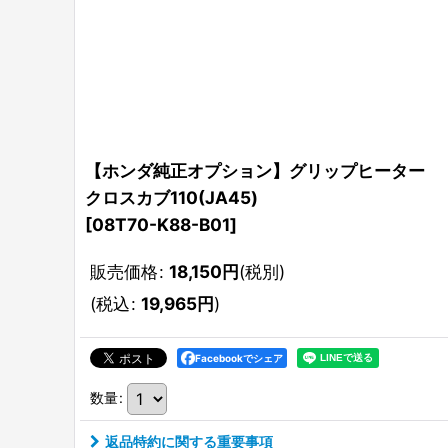
【ホンダ純正オプション】グリップヒーター
クロスカブ110(JA45)
[
08T70-K88-B01
]
販売価格
:
18,150
円
(税別)
(
税込
:
19,965
円
)
Facebookでシェア
数量
:
返品特約に関する重要事項