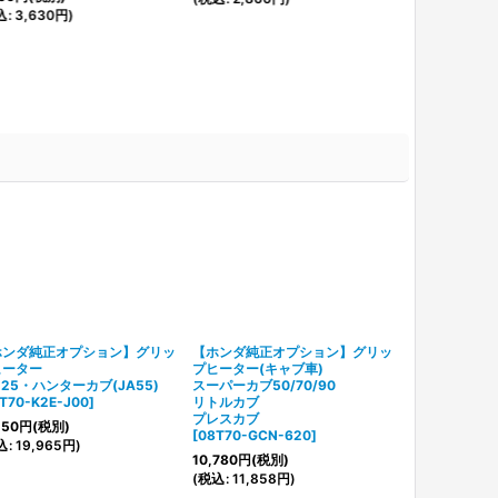
込
:
3,630
円
)
ホンダ純正オプション】グリッ
【ホンダ純正オプション】グリッ
【ホンダ純正
ヒーター
プヒーター(キャブ車)
プヒーター
125・ハンターカブ(JA55)
スーパーカブ50/70/90
スーパーカブC1
T70-K2E-J00
]
リトルカブ
[
08T70-K0G
プレスカブ
150
円
(税別)
20,900
円
(税
[
08T70-GCN-620
]
込
:
19,965
円
)
(
税込
:
22,990
10,780
円
(税別)
(
税込
:
11,858
円
)