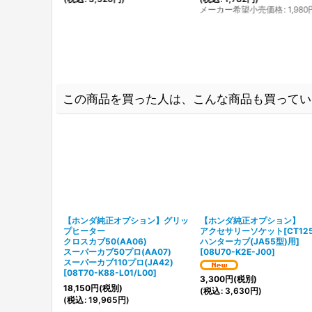
メーカー希望小売価格
:
1,980
この商品を買った人は、こんな商品も買ってい
【ホンダ純正オプション】グリッ
【ホンダ純正オプション】
プヒーター
アクセサリーソケット[CT12
クロスカブ50(AA06)
ハンターカブ(JA55型)用]
スーパーカブ50プロ(AA07)
[
08U70-K2E-J00
]
スーパーカブ110プロ(JA42)
[
08T70-K88-L01/L00
]
3,300
円
(税別)
18,150
円
(税別)
(
税込
:
3,630
円
)
(
税込
:
19,965
円
)