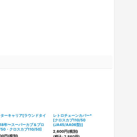
ンターキャリア[ラウンドタイ
レトロチェーンカバー*
*
[
クロスカブ110/50
018年〜スーパーカブ＆プロ
(JA45/AA06型)
]
0/50・クロスカブ110/50
]
2,600
円
(税別)
00
円
(税別)
(
税込
:
2,860
円
)