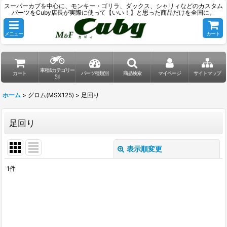
スーパーカブを中心に、モンキー・ゴリラ、ダックス、シャリィなどのカスタム
パーツをCuby店長が実際に使って【いい！】と思った商品だけを全国に。
メニュー
カート
車種&カテゴリー
カート
パーツ種類別
商品検索
マイページ
サイトマップ
別
ホーム
>
グロム(MSX125)
>
足回り
足回り
表示順変更
閉じる
1
件
表示数
:
並び順
: