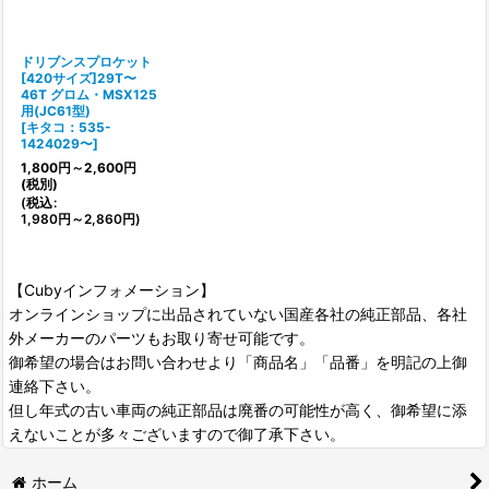
絞り込む
ドリブンスプロケット
[420サイズ]29T〜
46T グロム・MSX125
用(JC61型)
[
キタコ：535-
1424029〜
]
1,800
円
～2,600
円
(税別)
(
税込
:
1,980
円
～2,860
円
)
【Cubyインフォメーション】
オンラインショップに出品されていない国産各社の純正部品、各社
外メーカーのパーツもお取り寄せ可能です。
御希望の場合はお問い合わせより「商品名」「品番」を明記の上御
連絡下さい。
但し年式の古い車両の純正部品は廃番の可能性が高く、御希望に添
えないことが多々ございますので御了承下さい。
ホーム