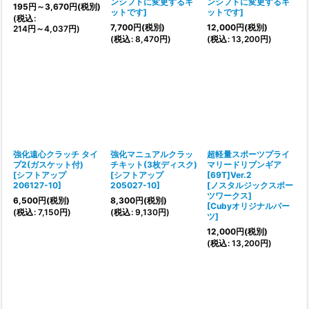
ンシフトに変更するキ
ンシフトに変更するキ
195
円
～3,670
円
(税別)
ットです
]
ットです
]
(
税込
:
7,700
円
(税別)
12,000
円
(税別)
214
円
～4,037
円
)
(
税込
:
8,470
円
)
(
税込
:
13,200
円
)
強化遠心クラッチ タイ
強化マニュアルクラッ
超軽量スポーツプライ
プ2(ガスケット付)
チキット(3枚ディスク)
マリードリブンギア
[
シフトアップ
[
シフトアップ
[69T]Ver.2
206127-10
]
205027-10
]
[ノスタルジックスポー
ツワークス]
6,500
円
(税別)
8,300
円
(税別)
[
Cubyオリジナルパー
(
税込
:
7,150
円
)
(
税込
:
9,130
円
)
ツ
]
12,000
円
(税別)
(
税込
:
13,200
円
)