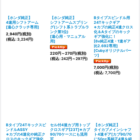
絞り込む
【ホンダ純正】
【ホンダ純正】
Bタイプスピンドル用
4速用シフトアーム
シフトアームスプリン
24Tキックギア
[
遠心クラッチ専用
]
グ(シフト系トラブルラ
※カブの純正4速クロス
ンク第1位)
化＆Aタイプのキック
2,940
円
(税別)
[
遠心用・マニュアル
ギア強化に！
(
税込
:
3,234
円
)
用
]
[6v純正4速・1速ギア
比2.692専用]
[
Cubyオリジナルパー
220
円
～270
円
(税別)
ツ
]
(
税込
:
242
円
～297
円
)
7,000
円
(税別)
(
税込
:
7,700
円
)
Bタイプ24Tキックスピ
セル付4速カブ用トップ
【ホンダ純正】
ンドルASSY
クロスギア[23T]※カブ
タイカブメインシャフ
※カブの4速化や純正ク
90/70ケースにも流用
ト4速ギア[カブ90/70
ロスのキックギア強化
可
に50cc系純正4速を組