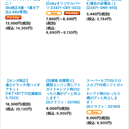
に！
[
Cubyオリジナルパー
む場合の必需品！]
[
6v純正4速・1速ギア
ツ:23471-CBY-023
]
[
23471-GN5-910
]
比2.692専用
]
3,440
円
(税別)
(
税込
:
3,784
円
)
7,900
円
～8,300
円
13,000
円
(税別)
(税別)
(
税込
:
14,300
円
)
(
税込
:
8,690
円
～9,130
円
)
【ホンダ純正】
[旧価格 在庫限り]
スーパーカブ110/クロ
遠心クラッチ用ハイギ
横型エンジン用シフト
スカブ110用シフトガイ
アキット
ガイド※シフト時のか
ド
[
18丁×67丁(1次減速比
っちり感がグッと向上
※シフト時のかっちり
3.722)
]
します！
感がグッと向上しま
[
Gクラフト：32108
]
す！
18,300
円
(税別)
[
Gクラフト：32160
]
9,000
円
(税別)
(
税込
:
20,130
円
)
(
税込
:
9,900
円
)
9,000
円
(税別)
(
税込
:
9,900
円
)