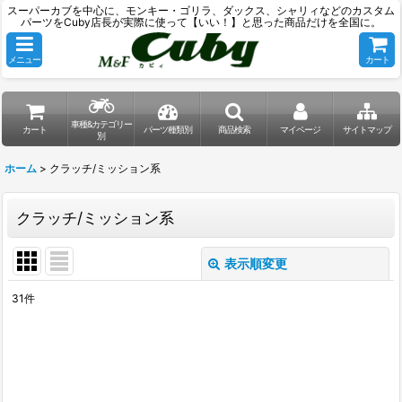
スーパーカブを中心に、モンキー・ゴリラ、ダックス、シャリィなどのカスタム
パーツをCuby店長が実際に使って【いい！】と思った商品だけを全国に。
メニュー
カート
車種&カテゴリー
カート
パーツ種類別
商品検索
マイページ
サイトマップ
別
ホーム
>
クラッチ/ミッション系
クラッチ/ミッション系
表示順変更
閉じる
31
件
表示数
:
並び順
: