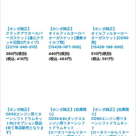
【ホンダ純正】
【ホンダ純正】
【ホンダ純正】
クラッチアウターカバ
オイルフィルターロー
オイルフィルターロー
ーガスケット[遠心クラ
ターガスケット[通称タ
ターガスケット[CD90
ッチ旧型3穴タイプ]
イカブ用]
用]
[
22119-040-010
]
[
15439-HF7-000
]
[
15439-198-690
]
380
円
(税別)
440
円
(税別)
510
円
(税別)
(
税込
:
418
円
)
(
税込
:
484
円
)
(
税込
:
561
円
)
【ホンダ純正】
【ホンダ純正】[在庫限
【ホンダ純正】[在庫限
CD50エンジン用リタ
り]
り]
ーンシフトドラムキッ
CD50＆6vダックスエ
CD90エンジン用リタ
ト向けオプション部品
ンジン用リターンシフ
ーンシフトドラムキッ
[
全て単品販売となりま
トドラムキット
ト
す
]
[
ロータリーからリター
[
ロータリーからリター