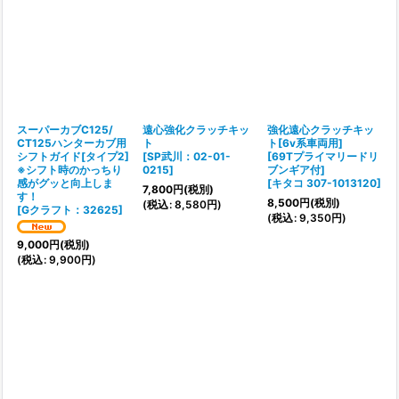
スーパーカブC125/
遠心強化クラッチキッ
強化遠心クラッチキッ
CT125ハンターカブ用
ト
ト[6v系車両用]
シフトガイド[タイプ2]
[
SP武川：02-01-
[69Tプライマリードリ
※シフト時のかっちり
0215
]
ブンギア付]
感がグッと向上しま
[
キタコ 307-1013120
]
7,800
円
(税別)
す！
8,500
円
(税別)
(
税込
:
8,580
円
)
[
Gクラフト：32625
]
(
税込
:
9,350
円
)
9,000
円
(税別)
(
税込
:
9,900
円
)