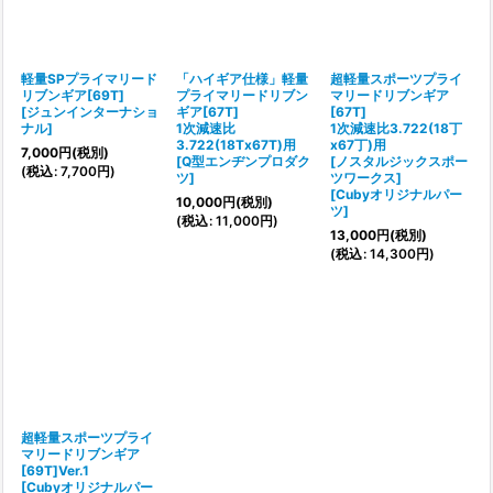
軽量SPプライマリード
「ハイギア仕様」軽量
超軽量スポーツプライ
リブンギア[69T]
プライマリードリブン
マリードリブンギア
[
ジュンインターナショ
ギア[67T]
[67T]
ナル
]
1次減速比
1次減速比3.722(18丁
3.722(18Tx67T)用
x67丁)用
7,000
円
(税別)
[
Q型エンヂンプロダク
[ノスタルジックスポー
(
税込
:
7,700
円
)
ツ
]
ツワークス]
[
Cubyオリジナルパー
10,000
円
(税別)
ツ
]
(
税込
:
11,000
円
)
13,000
円
(税別)
(
税込
:
14,300
円
)
超軽量スポーツプライ
マリードリブンギア
[69T]Ver.1
[
Cubyオリジナルパー