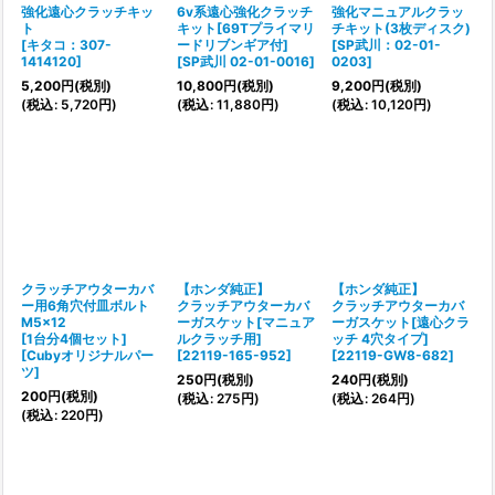
強化遠心クラッチキッ
6v系遠心強化クラッチ
強化マニュアルクラッ
ト
キット[69Tプライマリ
チキット(3枚ディスク)
[
キタコ：307-
ードリブンギア付]
[
SP武川：02-01-
1414120
]
[
SP武川 02-01-0016
]
0203
]
5,200
円
(税別)
10,800
円
(税別)
9,200
円
(税別)
(
税込
:
5,720
円
)
(
税込
:
11,880
円
)
(
税込
:
10,120
円
)
クラッチアウターカバ
【ホンダ純正】
【ホンダ純正】
ー用6角穴付皿ボルト
クラッチアウターカバ
クラッチアウターカバ
M5x12
ーガスケット[マニュア
ーガスケット[遠心クラ
[1台分4個セット]
ルクラッチ用]
ッチ 4穴タイプ]
[
Cubyオリジナルパー
[
22119-165-952
]
[
22119-GW8-682
]
ツ
]
250
円
(税別)
240
円
(税別)
200
円
(税別)
(
税込
:
275
円
)
(
税込
:
264
円
)
(
税込
:
220
円
)