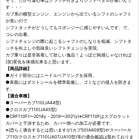
そう、だから遠心車はクラッチ付きよりシフトペダルが重いんで
す・・・
カブ系の横型エンジン、エンジンから出ているシフトのシャフト
が長いので
シフトタッチがどうしてもスポンジーに感じやすいんです、で、
コレの出番。
シフトチェンジの際に起こるシャフトのしなりを低減、シフトタ
ッチを向上し小気味良いシフトチェンジを実現。
カブ乗りは是非装着して欲しい逸品！よっぽど鈍感じゃなければ
(笑)変化を体感出来ると思います。
【商品詳細】
●ガイド部分にはニードルベアリングを採用。
●表面にはダストシールを標準装備し、ゴミなどの侵入を防ぎま
す。
【適合車種】
●スーパーカブ110(JA44型)
●クロスカブ110(JA45型)
●CRF110F(〜2018y・2019〜2021y)※CRF110Fはスプロケット
カバーと干渉するため、カバー側への加工が必要です。
※(恐らく適合するとは思いますが)カブ50(AA09型)やスーパーカ
ブ110/クロスカブ110(JA07/JA10型)等の適合確認は取れておりま