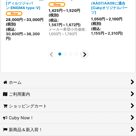
[
ディルツジャパ
/AA07/AA09に適合
(
ン:ENIGMA type-V
]
[
Cubyオリジナルパー
1,425
円
～1,520
円
ツ
]
(税別)
1,050
円
～2,100
円
28,000
円
～33,000
円
(
税込
:
(税別)
(税別)
1,567
円
～1,672
円
)
(
税込
:
(
税込
:
メーカー希望小売価格
:
1,155
円
～2,310
円
)
30,800
円
～36,300
1,650
円
～1,760
円
円
)
ホーム
ご利用案内
ショッピングカート
Cuby Now！
新商品＆新入荷！