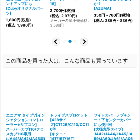
ントアップにも
16
]
か？
[
[
Cubyオリジナルパー
[
AZUMA
]
2,700
円
(税別)
:
ツ
]
350
円
～760
円
(税別)
1
(
税込
:
2,970
円
)
1,800
円
(税別)
メーカー希望小売価格
:
(
税込
:
385
円
～836
円
)
(
(
税込
:
1,980
円
)
3,586
円
1
この商品を買った人は、こんな商品も買っています
エニグマ タイプV[イン
ドライブスプロケット
サイドカバーノブ※シ
ジェクションコントロ
[428サイ
ート下センターカバー
ーラー※サブコン]
ズ]CT125/C110/CC11
にも使用可
スーパーカブ110/クロ
0等
[大径丸型タイプ]
[
スカブ110専用
[
キタコ：
JA42/JA44/JA45/JA
(JA44/JA42/JA45型)
14T/15T/16T
]
59/JA60/JA61/AA06