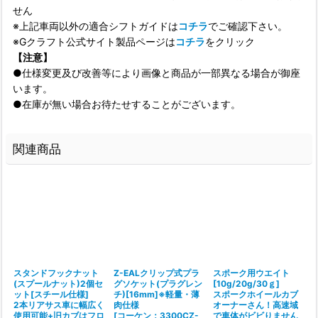
せん
※上記車両以外の適合シフトガイドは
コチラ
でご確認下さい。
※Gクラフト公式サイト製品ページは
コチラ
をクリック
【注意】
●仕様変更及び改善等により画像と商品が一部異なる場合が御座
います。
●在庫が無い場合お待たせすることがございます。
関連商品
スタンドフックナット
Z-EALクリップ式プラ
スポーク用ウエイト
(スプールナット)2個セ
グソケット(プラグレン
[10g/20g/30ｇ]
ット[スチール仕様]
チ)[16mm]※軽量・薄
スポークホイールカブ
2本リアサス車に幅広く
肉仕様
オーナーさん！高速域
使用可能+旧カブはフロ
[
コーケン：3300CZ-
で車体がビビりません