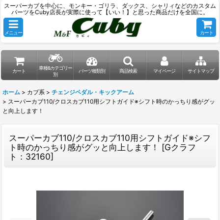
スーパーカブを中心に、モンキー・ゴリラ、ダックス、シャリィなどのカスタム
パーツをCuby店長が実際に使って【いい！】と思った商品だけを全国に。
メニュー
カート
車種&カテゴリー
カート
パーツ種類別
商品検索
マイページ
サイトマップ
別
ホーム
>
カブ系
>
チェンジペダル・キックアーム
>
スーパーカブ110/クロスカブ110用シフトガイド※シフト時のかっちり感がグッ
と向上します！
スーパーカブ110/クロスカブ110用シフトガイド※シフ
ト時のかっちり感がグッと向上します！
[
Gクラフ
ト：32160
]