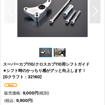
スーパーカブ110/クロスカブ110用シフトガイド
※シフト時のかっちり感がグッと向上します！
[
Gクラフト：32160
]
販売価格
:
9,000
円
(税別)
(
税込
:
9,900
円
)