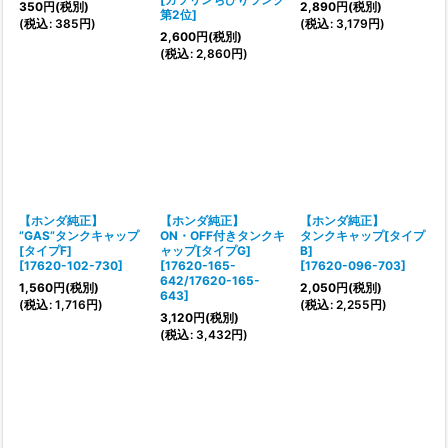
350
円
(税別)
2,890
円
(税別)
第2位
]
(
税込
:
385
円
)
(
税込
:
3,179
円
)
2,600
円
(税別)
(
税込
:
2,860
円
)
【ホンダ純正】
【ホンダ純正】
【ホンダ純正】
”GAS”タンクキャップ
ON・OFF付きタンクキ
タンクキャップ[タイプ
[タイプF]
ャップ[タイプG]
B]
[
17620-102-730
]
[
17620-165-
[
17620-096-703
]
642/17620-165-
1,560
円
(税別)
2,050
円
(税別)
643
]
(
税込
:
1,716
円
)
(
税込
:
2,255
円
)
3,120
円
(税別)
(
税込
:
3,432
円
)