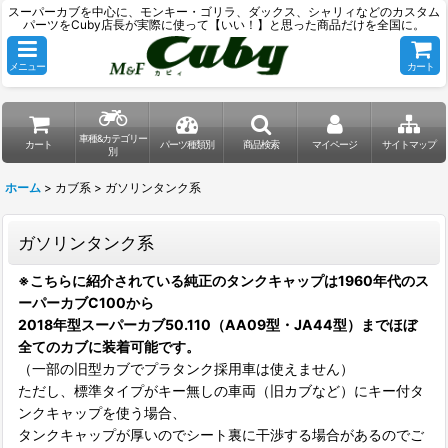
スーパーカブを中心に、モンキー・ゴリラ、ダックス、シャリィなどのカスタム
パーツをCuby店長が実際に使って【いい！】と思った商品だけを全国に。
メニュー
カート
車種&カテゴリー
カート
パーツ種類別
商品検索
マイページ
サイトマップ
別
ホーム
>
カブ系
>
ガソリンタンク系
ガソリンタンク系
※こちらに紹介されている純正のタンクキャップは1960年代のス
ーパーカブC100から
2018年型スーパーカブ50.110（AA09型・JA44型）までほぼ
全てのカブに装着可能です。
（一部の旧型カブでプラタンク採用車は使えません）
ただし、標準タイプがキー無しの車両（旧カブなど）にキー付タ
ンクキャップを使う場合、
タンクキャップが厚いのでシート裏に干渉する場合があるのでご