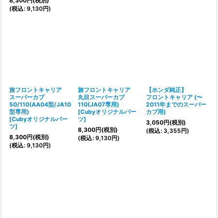
8,300
円
(税別)
(
税込
:
9,130
円
)
旅フロントキャリア
旅フロントキャリア
【ホンダ純正】
スーパーカブ
丸目スーパーカブ
フロントキャリア (〜
50/110(AA04型/JA10
110(JA07専用)
2011年までのスーパー
型専用)
[
Cubyオリジナルパー
カブ用)
[
Cubyオリジナルパー
ツ
]
3,050
円
(税別)
ツ
]
8,300
円
(税別)
(
税込
:
3,355
円
)
8,300
円
(税別)
(
税込
:
9,130
円
)
(
税込
:
9,130
円
)