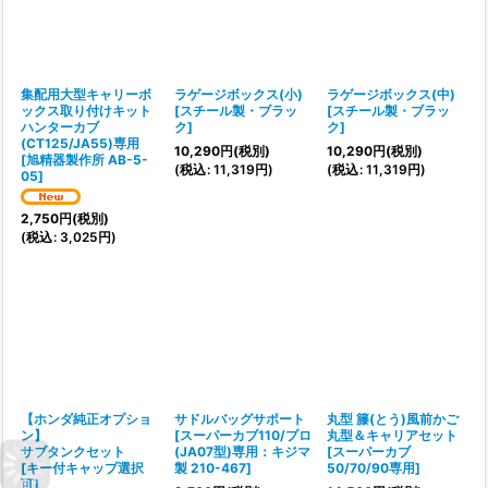
集配用大型キャリーボ
ラゲージボックス(小)
ラゲージボックス(中)
ックス取り付けキット
[
スチール製・ブラッ
[
スチール製・ブラッ
ハンターカブ
ク
]
ク
]
(CT125/JA55)専用
10,290
円
(税別)
10,290
円
(税別)
[
旭精器製作所 AB-5-
(
税込
:
11,319
円
)
(
税込
:
11,319
円
)
05
]
2,750
円
(税別)
(
税込
:
3,025
円
)
【ホンダ純正オプショ
サドルバッグサポート
丸型 籐(とう)風前かご
ン】
[
スーパーカブ110/プロ
丸型＆キャリアセット
サブタンクセット
(JA07型)専用：キジマ
[
スーパーカブ
[
キー付キャップ選択
製 210-467
]
50/70/90専用
]
可
]