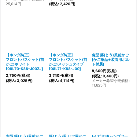
25,014
円
(
税込
:
2,420
円
)
【ホンダ純正】
【ホンダ純正】
角型 籐(とう)風前かご
フロントバスケット(前
フロントバスケット(前
[
かご単品※装着用ボル
かご)ホワイト
かご)メッシュタイプ
ト付属
]
[
08L70-K88-J00ZJ
]
[
08L71-K88-J00
]
8,600
円
(税別)
2,750
円
(税別)
3,740
円
(税別)
(
税込
:
9,460
円
)
(
税込
:
3,025
円
)
(
税込
:
4,114
円
)
メーカー希望小売価格
:
11,825
円
丸型 籐(とう)風前かご
籐(とう)風 リア用かご
[イガヤ]キャンプツー