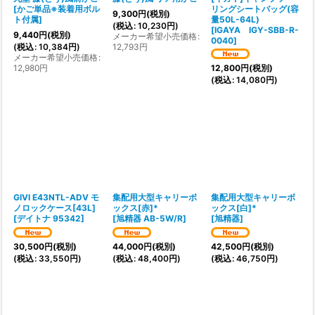
[
かご単品※装着用ボル
リングシートバッグ(容
9,300
円
(税別)
ト付属
]
量50L-64L)
(
税込
:
10,230
円
)
[
IGAYA IGY-SBB-R-
9,440
円
(税別)
メーカー希望小売価格
:
0040
]
(
税込
:
10,384
円
)
12,793
円
メーカー希望小売価格
:
12,980
円
12,800
円
(税別)
(
税込
:
14,080
円
)
GIVI E43NTL-ADV モ
集配用大型キャリーボ
集配用大型キャリーボ
ノロックケース[43L]
ックス[赤]*
ックス[白]*
[
デイトナ 95342
]
[
旭精器 AB-5W/R
]
[
旭精器
]
30,500
円
(税別)
44,000
円
(税別)
42,500
円
(税別)
(
税込
:
33,550
円
)
(
税込
:
48,400
円
)
(
税込
:
46,750
円
)