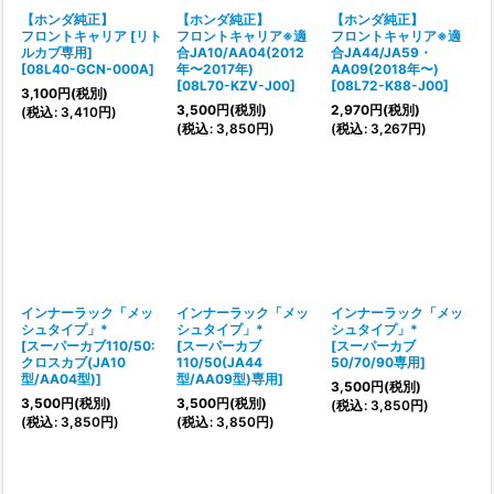
【ホンダ純正】
【ホンダ純正】
【ホンダ純正】
フロントキャリア [リト
フロントキャリア※適
フロントキャリア※適
ルカブ専用]
合JA10/AA04(2012
合JA44/JA59・
[
08L40-GCN-000A
]
年〜2017年)
AA09(2018年〜)
[
08L70-KZV-J00
]
[
08L72-K88-J00
]
3,100
円
(税別)
3,500
円
(税別)
2,970
円
(税別)
(
税込
:
3,410
円
)
(
税込
:
3,850
円
)
(
税込
:
3,267
円
)
インナーラック「メッ
インナーラック「メッ
インナーラック「メッ
シュタイプ」*
シュタイプ」*
シュタイプ」*
[
スーパーカブ110/50:
[
スーパーカブ
[
スーパーカブ
クロスカブ(JA10
110/50(JA44
50/70/90専用
]
型/AA04型)
]
型/AA09型)専用
]
3,500
円
(税別)
3,500
円
(税別)
3,500
円
(税別)
(
税込
:
3,850
円
)
(
税込
:
3,850
円
)
(
税込
:
3,850
円
)