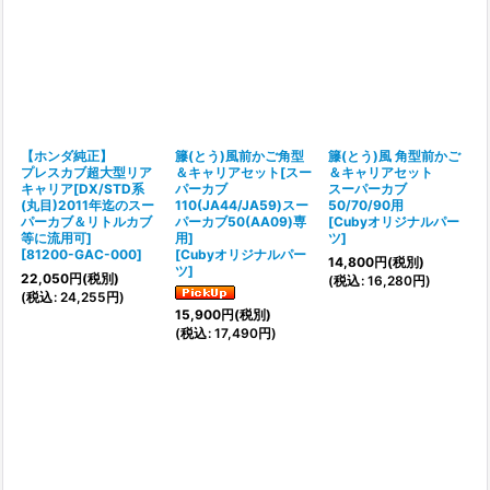
【ホンダ純正】
籐(とう)風前かご角型
籐(とう)風 角型前かご
プレスカブ超大型リア
＆キャリアセット[スー
＆キャリアセット
キャリア[DX/STD系
パーカブ
スーパーカブ
(丸目)2011年迄のスー
110(JA44/JA59)スー
50/70/90用
パーカブ＆リトルカブ
パーカブ50(AA09)専
[
Cubyオリジナルパー
等に流用可]
用]
ツ
]
[
81200-GAC-000
]
[
Cubyオリジナルパー
14,800
円
(税別)
ツ
]
22,050
円
(税別)
(
税込
:
16,280
円
)
(
税込
:
24,255
円
)
15,900
円
(税別)
(
税込
:
17,490
円
)