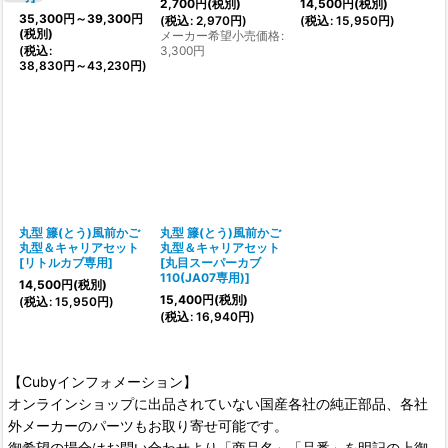
2,700
円
(税別)
14,500
円
(税別)
35,300
円
～39,300
円
(
税込
:
2,970
円
)
(
税込
:
15,950
円
)
(税別)
メーカー希望小売価格
:
(
税込
:
3,300
円
38,830
円
～43,230
円
)
丸型 籐(とう)風前かご
丸型 籐(とう)風前かご
丸型＆キャリアセット
丸型＆キャリアセット
[
リトルカブ専用
]
[
丸目スーパーカブ
110(JA07専用)
]
14,500
円
(税別)
15,400
円
(税別)
(
税込
:
15,950
円
)
(
税込
:
16,940
円
)
【Cubyインフォメーション】
オンラインショップに出品されていない国産各社の純正部品、各社
外メーカーのパーツもお取り寄せ可能です。
御希望の場合はお問い合わせより「商品名」「品番」を明記の上御