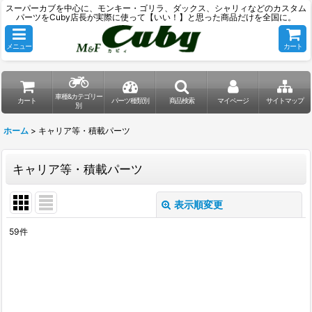
スーパーカブを中心に、モンキー・ゴリラ、ダックス、シャリィなどのカスタム
パーツをCuby店長が実際に使って【いい！】と思った商品だけを全国に。
メニュー
カート
車種&カテゴリー
カート
パーツ種類別
商品検索
マイページ
サイトマップ
別
ホーム
>
キャリア等・積載パーツ
キャリア等・積載パーツ
表示順変更
閉じる
59
件
表示数
:
並び順
: