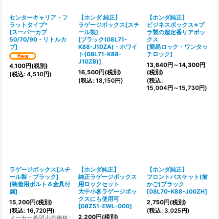
センターキャリア・フ
【ホンダ 純正】
【ホンダ純正】
ラットタイプ*
ラゲージボックス[スチ
ビジネスボックス※プ
[
スーパーカブ
ール製]
ラ製の超定番リアボッ
50/70/90・リトルカ
[
ブラック(08L71-
クス
ブ
]
K88-J10ZA)・ホワイ
[
簡易ロック・ワンタッ
ト(08L71-K88-
チロック
]
J10ZB)
]
13,640
円
～14,300
円
4,100
円
(税別)
16,500
円
(税別)
(税別)
(
税込
:
4,510
円
)
(
税込
:
18,150
円
)
(
税込
:
15,004
円
～15,730
円
)
ラゲージボックス[スチ
【ホンダ純正】
【ホンダ純正】
ール製・ブラック]
純正ラゲージボックス
フロントバスケット(前
[
装着用ボルト＆金具付
用ロックセット
かご)ブラック
属
]
大中小各ラゲージボッ
[
08L70-K88-J00ZH
]
クスにも使用可
15,200
円
(税別)
2,750
円
(税別)
[
08Z51-EWL-000
]
(
税込
:
16,720
円
)
(
税込
:
3,025
円
)
2,200
円
(税別)
メーカー希望小売価格
: