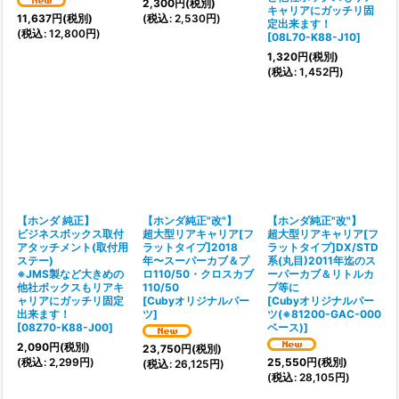
2,300
円
(税別)
キャリアにガッチリ固
(
税込
:
2,530
円
)
11,637
円
(税別)
定出来ます！
(
税込
:
12,800
円
)
[
08L70-K88-J10
]
1,320
円
(税別)
(
税込
:
1,452
円
)
【ホンダ 純正】
【ホンダ純正"改"】
【ホンダ純正"改"】
ビジネスボックス取付
超大型リアキャリア[フ
超大型リアキャリア[フ
アタッチメント(取付用
ラットタイプ]2018
ラットタイプ]DX/STD
ステー)
年〜スーパーカブ＆プ
系(丸目)2011年迄のス
※JMS製など大きめの
ロ110/50・クロスカブ
ーパーカブ＆リトルカ
他社ボックスもリアキ
110/50
ブ等に
ャリアにガッチリ固定
[
Cubyオリジナルパー
[
Cubyオリジナルパー
出来ます！
ツ
]
ツ(※81200-GAC-000
[
08Z70-K88-J00
]
ベース)
]
2,090
円
(税別)
23,750
円
(税別)
(
税込
:
2,299
円
)
25,550
円
(税別)
(
税込
:
26,125
円
)
(
税込
:
28,105
円
)