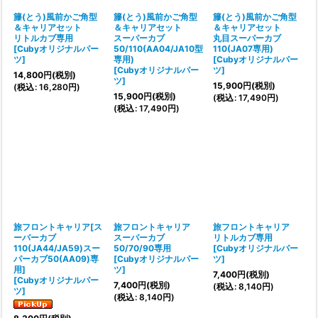
籐(とう)風前かご角型
籐(とう)風前かご角型
籐(とう)風前かご角型
＆キャリアセット
＆キャリアセット
＆キャリアセット
リトルカブ専用
スーパーカブ
丸目スーパーカブ
[
Cubyオリジナルパー
50/110(AA04/JA10型
110(JA07専用)
ツ
]
専用)
[
Cubyオリジナルパー
[
Cubyオリジナルパー
ツ
]
14,800
円
(税別)
ツ
]
15,900
円
(税別)
(
税込
:
16,280
円
)
15,900
円
(税別)
(
税込
:
17,490
円
)
(
税込
:
17,490
円
)
旅フロントキャリア[ス
旅フロントキャリア
旅フロントキャリア
ーパーカブ
スーパーカブ
リトルカブ専用
110(JA44/JA59)スー
50/70/90専用
[
Cubyオリジナルパー
パーカブ50(AA09)専
[
Cubyオリジナルパー
ツ
]
用]
ツ
]
7,400
円
(税別)
[
Cubyオリジナルパー
7,400
円
(税別)
(
税込
:
8,140
円
)
ツ
]
(
税込
:
8,140
円
)