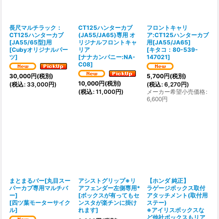
絞り込む
長尺マルチラック：
CT125ハンターカブ
フロントキャリ
CT125ハンターカブ
(JA55/JA65)専用 オ
ア:CT125ハンターカブ
[JA55/65型]用
リジナルフロントキャ
用[JA55/JA65]
[
Cubyオリジナルパー
リア
[
キタコ：80-539-
ツ
]
[
ナナカンパニー:NA-
147021
]
C08
]
30,000
円
(税別)
5,700
円
(税別)
10,000
円
(税別)
(
税込
:
33,000
円
)
(
税込
:
6,270
円
)
(
税込
:
11,000
円
)
メーカー希望小売価格
:
6,600
円
まとまるバー[丸目スー
アシストグリップ※リ
【ホンダ 純正】
パーカブ専用マルチバ
アフェンダー左側専用*
ラゲージボックス取付
ー]
[
ボックスが有ってもセ
アタッチメント(取付用
[
四ツ葉モーターサイク
ンスタが楽チンに掛け
ステー)
ル
]
れます
]
※アイリスボックスな
ど他社ボックスもリア