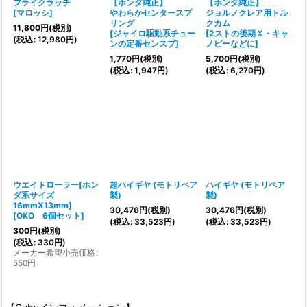
フライクラッチ
【ホンダ純正】
【ホンダ純正】
[
マロッシ
]
やわらかセンタースプ
ジョルノクレア用トル
リング
クカム
11,800
円
(税別)
[
ジャイロ駆動系チュー
[
2ストの後期Ｘ・キャ
(
税込
:
12,980
円
)
ンの定番センスプ
]
ノピーなどに
]
1,770
円
(税別)
5,700
円
(税別)
(
税込
:
1,947
円
)
(
税込
:
6,270
円
)
ウエイトローラー[ホン
超ハイギヤ (モトリペア
ハイギヤ (モトリペア
ダ系サイズ
製)
製)
16mmX13mm]
30,476
円
(税別)
30,476
円
(税別)
[
OKO 6個セット
]
(
税込
:
33,523
円
)
(
税込
:
33,523
円
)
300
円
(税別)
(
税込
:
330
円
)
メーカー希望小売価格
:
550
円