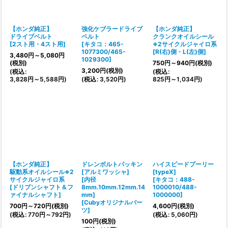
絞り込む
【ホンダ純正】
強化ケブラードライブ
【ホンダ純正】
ドライブベルト
ベルト
クランクオイルシール
[
2スト用・4スト用
]
[
キタコ：465-
※2サイクルジャイロ系
1077300/465-
[
R(右)側・L(左)側
]
3,480
円
～5,080
円
1029300
]
(税別)
750
円
～940
円
(税別)
3,200
円
(税別)
(
税込
:
(
税込
:
3,828
円
～5,588
円
)
(
税込
:
3,520
円
)
825
円
～1,034
円
)
【ホンダ純正】
ドレンボルトパッキン
ハイスピードプーリー
駆動系オイルシール※2
[アルミワッシャ]
[typeX]
サイクルジャイロ系
[内径
[
キタコ：488-
[
ドリブンシャフト＆フ
8mm.10mm.12mm.14
1000010/488-
ァイナルシャフト
]
mm]
1000000
]
[
Cubyオリジナルパー
700
円
～720
円
(税別)
4,600
円
(税別)
ツ
]
(
税込
:
770
円
～792
円
)
(
税込
:
5,060
円
)
100
円
(税別)