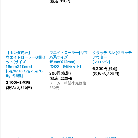
(
税込
:
110
円
)
【ホンダ純正】
ウエイトローラー[ヤマ
クラッチベル (クラッチ
ウエイトローラー6個セ
ハ系サイズ
アウター)
ット[サイズ
15mmX12mm]
[
マロッシ
]
16mmX13mm]
[
OKO 6個セット
]
6,200
円
(税別)
[
5g/6g/6.5g/7.5g/8.
200
円
(税別)
(
税込
:
6,820
円
)
5g 各5種
]
(
税込
:
220
円
)
2,100
円
(税別)
メーカー希望小売価格
:
(
税込
:
2,310
円
)
550
円