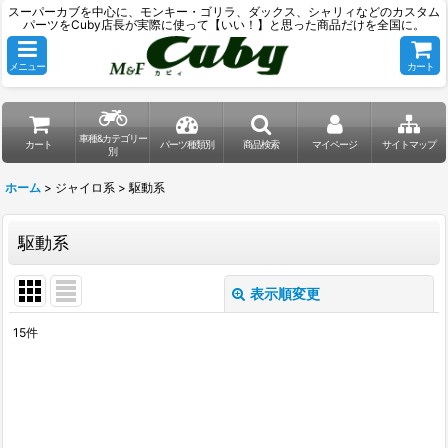
スーパーカブを中心に、モンキー・ゴリラ、ダックス、シャリィなどのカスタム
パーツをCuby店長が実際に使って【いい！】と思った商品だけを全国に。
メニュー
カート
車種&カテゴリー
カート
パーツ種類別
商品検索
マイページ
サイトマップ
別
ホーム
>
ジャイロ系
>
駆動系
駆動系
表示順変更
閉じる
15
件
表示数
:
並び順
: