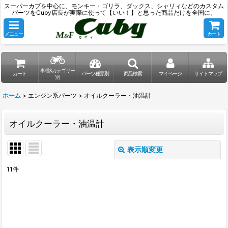
スーパーカブを中心に、モンキー・ゴリラ、ダックス、シャリィなどのカスタム
パーツをCuby店長が実際に使って【いい！】と思った商品だけを全国に。
メニュー
カート
車種&カテゴリー
カート
パーツ種類別
商品検索
マイページ
サイトマップ
別
ホーム
>
エンジン系パーツ
>
オイルクーラー・油温計
オイルクーラー・油温計
表示順変更
閉じる
11
件
表示数
:
並び順
: