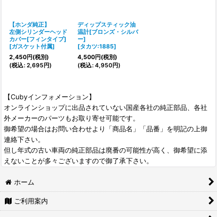
【ホンダ純正】
ディップスティック油
左側シリンダーヘッド
温計[ブロンズ・シルバ
カバー[フィンタイプ]
ー]
[
ガスケット付属
]
[
タカツ:1885
]
2,450
円
(税別)
4,500
円
(税別)
(
税込
:
2,695
円
)
(
税込
:
4,950
円
)
【Cubyインフォメーション】
オンラインショップに出品されていない国産各社の純正部品、各社
外メーカーのパーツもお取り寄せ可能です。
御希望の場合はお問い合わせより「商品名」「品番」を明記の上御
連絡下さい。
但し年式の古い車両の純正部品は廃番の可能性が高く、御希望に添
えないことが多々ございますので御了承下さい。
ホーム
ご利用案内