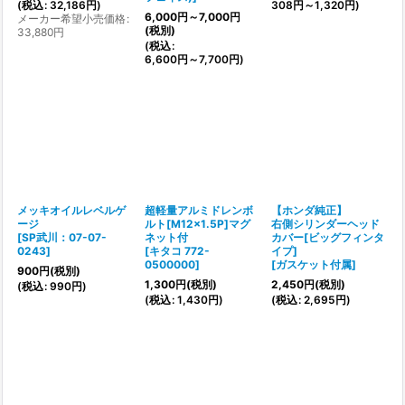
(
税込
:
32,186
円
)
308
円
～1,320
円
)
6,000
円
～7,000
円
メーカー希望小売価格
:
(税別)
33,880
円
(
税込
:
6,600
円
～7,700
円
)
メッキオイルレベルゲ
超軽量アルミドレンボ
【ホンダ純正】
ージ
ルト[M12x1.5P]マグ
右側シリンダーヘッド
[
SP武川：07-07-
ネット付
カバー[ビッグフィンタ
0243
]
[
キタコ 772-
イプ]
0500000
]
[
ガスケット付属
]
900
円
(税別)
1,300
円
(税別)
2,450
円
(税別)
(
税込
:
990
円
)
(
税込
:
1,430
円
)
(
税込
:
2,695
円
)