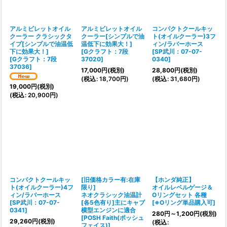
絞り込む
アルミビレットオイル
アルミビレットオイル
コンパクトクールキッ
クーラー クラシックタ
クーラー[シンプルで油
ト(オイルクーラー)3フ
イプ[シンプルで油温低
温低下に効果大！]
ィン/ラバーホース
下に効果大！]
[
Gクラフト：7段
[
SP武川：07-07-
[
Gクラフト：7段
37020
]
0340
]
37036
]
17,000
円
(税別)
28,800
円
(税別)
(
税込
:
18,700
円
)
(
税込
:
31,680
円
)
19,000
円
(税別)
(
税込
:
20,900
円
)
コンパクトクールキッ
[旧価格カラー有:在庫
【ホンダ純正】
ト(オイルクーラー)4フ
限り]
オイルレベルゲージ＆
ィン/ラバーホース
ネオクラシック油温計
Oリングセット 各種
[
SP武川：07-07-
[各5色有り]主にキャブ
[
※Oリング単品購入可
]
0341
]
横型エンジンに適合
280
円
～1,200
円
(税別)
[
POSH Faith(ポッシュ
29,260
円
(税別)
(
税込
:
フェイス)
]