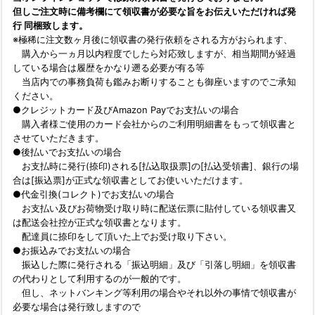
但しご注文時に備考欄にて領収書が必要な旨をお伝えいただければ発
行 同梱致します。
※極稀に注文数ヶ月後に領収書の発行依頼をされる方がおられます、
購入から一ヵ月以内程度でしたら対応致しますが、相当期間が経過
している場合は履歴をかなり遡る必要が有る等
当店内での事務負荷も鑑みお断りすることも御座いますのでご承知
ください。
●クレジットカード及びAmazon Payでお支払いの場合
購入者様ご使用のカード会社からのご利用明細書をもって領収書と
させていただきます。
●後払いでお支払いの場合
お支払時に発行(捺印)される[払込取扱票]の[払込受領書]、銀行の場
合は[振込票]が正式な領収書としてお使いいただけます。
●代金引換(コレクト)でお支払いの場合
お支払い及びお荷物受け取り時に配送伝票に貼付している領収書又
は配送会社控が正式な領収書となります。
配達員に捺印をして頂いた上でお受け取り下さい。
●お振込みでお支払いの場合
振込した際に発行される「振込明細」及び「引落し明細」を領収書
の代わりとして利用するのが一般的です。
但し、ネットバンキング等利用の場合やそれ以外の事情で領収書が
必要な場合は発行致しますので