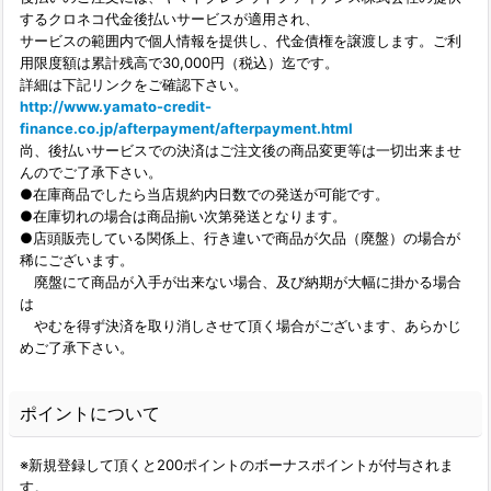
するクロネコ代金後払いサービスが適用され、
サービスの範囲内で個人情報を提供し、代金債権を譲渡します。ご利
用限度額は累計残高で30,000円（税込）迄です。
詳細は下記リンクをご確認下さい。
http://www.yamato-credit-
finance.co.jp/afterpayment/afterpayment.html
尚、後払いサービスでの決済はご注文後の商品変更等は一切出来ませ
んのでご了承下さい。
●在庫商品でしたら当店規約内日数での発送が可能です。
●在庫切れの場合は商品揃い次第発送となります。
●店頭販売している関係上、行き違いで商品が欠品（廃盤）の場合が
稀にございます。
廃盤にて商品が入手が出来ない場合、及び納期が大幅に掛かる場合
は
やむを得ず決済を取り消しさせて頂く場合がございます、あらかじ
めご了承下さい。
ポイントについて
※新規登録して頂くと200ポイントのボーナスポイントが付与されま
す。