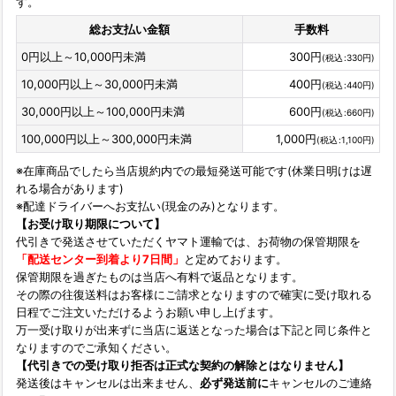
す。
総お支払い金額
手数料
0
円
以上～10,000
円
未満
300
円
(
税込
:
330
円
)
10,000
円
以上～30,000
円
未満
400
円
(
税込
:
440
円
)
30,000
円
以上～100,000
円
未満
600
円
(
税込
:
660
円
)
100,000
円
以上～300,000
円
未満
1,000
円
(
税込
:
1,100
円
)
※在庫商品でしたら当店規約内での最短発送可能です(休業日明けは遅
れる場合があります)
※配達ドライバーへお支払い(現金のみ)となります。
【お受け取り期限について】
代引きで発送させていただくヤマト運輸では、お荷物の保管期限を
「配送センター到着より7日間」
と定めております。
保管期限を過ぎたものは当店へ有料で返品となります。
その際の往復送料はお客様にご請求となりますので確実に受け取れる
日程でご注文いただけるようお願い申し上げます。
万一受け取りが出来ずに当店に返送となった場合は下記と同じ条件と
なりますのでご承知ください。
【代引きでの受け取り拒否は正式な契約の解除とはなりません】
発送後はキャンセルは出来ません、
必ず発送前に
キャンセルのご連絡