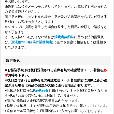
をお願いします。
発送前には必ずメールをお送りしております、お電話でも構いません
ので必ず連絡ください。
商品発送後のキャンセルの場合、発送及び返送送料ならびに代引き手
数料は、お客様の負担となります。
当ショップに損害が発生した場合は発生した費用の全額をご請求をさ
せて頂きます。
万一お支払いいただけない場合は
消費者契約法
に基づき法的措置及
び、
刑法第233条(偽計業務妨害)
に基づき警察に相談もしくは通報さ
せて頂きます。
銀行振込
※お振込手続きは後日送信される在庫有無の確認返信メール着信を
必
ず
お待ち下さい。
※後日送信される在庫有無の確認返信メール着信以前にお振込みが確
認された場合は商品の発送が大幅に遅れる場合が有ります。
※お振込銀行口座は
PayPay銀行
(旧ジャパンネット銀行)口座となりま
す※PayPay決済(支払い)には対応しておりません。
※商品の発送は入金確認後7営業日以内となります。
※恐縮では御座いますが振込み手数料は御負担をお願いしております。
※返信メール送信後から1週間以内のご入金をお願いしております。