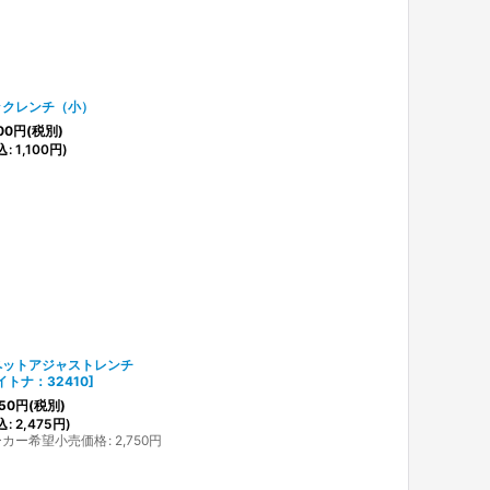
ックレンチ（小）
00
円
(税別)
込
:
1,100
円
)
ペットアジャストレンチ
イトナ：32410
]
50
円
(税別)
込
:
2,475
円
)
ーカー希望小売価格
:
2,750
円