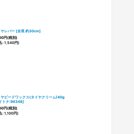
イヤレバー
[
全長 約30cm
]
00
円
(税別)
込
:
1,540
円
)
ヤビードワックス(タイヤクリーム)40g
イトナ:96348
]
00
円
(税別)
込
:
1,100
円
)