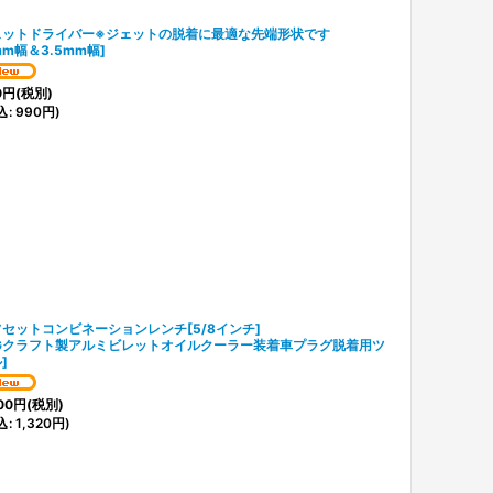
ェットドライバー※ジェットの脱着に最適な先端形状です
mm幅＆3.5mm幅
]
0
円
(税別)
込
:
990
円
)
セットコンビネーションレンチ[5/8インチ]
Gクラフト製アルミビレットオイルクーラー装着車プラグ脱着用ツ
ル
]
00
円
(税別)
込
:
1,320
円
)