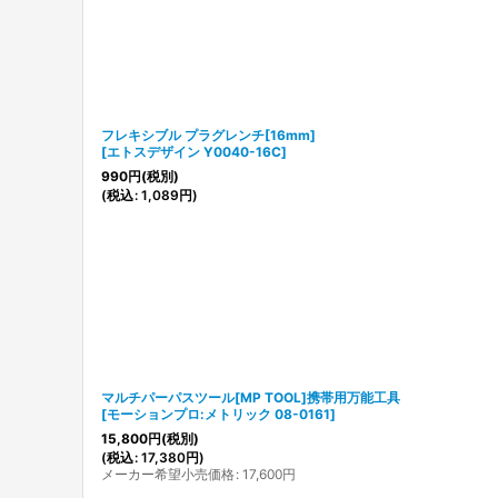
フレキシブル プラグレンチ[16mm]
[
エトスデザイン Y0040-16C
]
990
円
(税別)
(
税込
:
1,089
円
)
マルチパーパスツール[MP TOOL]携帯用万能工具
[
モーションプロ:メトリック 08-0161
]
15,800
円
(税別)
(
税込
:
17,380
円
)
メーカー希望小売価格
:
17,600
円