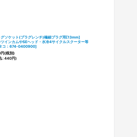
グソケット(プラグレンチ)極細プラグ用[13mm]
外ツインカムやSEヘッド・水冷4サイクルスクーター等
タコ：674-0400900
]
0
円
(税別)
込
:
440
円
)