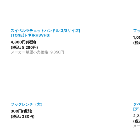
スイベルラチェットハンドル[3/8サイズ]
フ
[
TONE(トネ)RH3VHS
]
1,0
4,800
円
(税別)
(
税
(
税込
:
5,280
円
)
メーカー希望小売価格
:
9,350
円
フックレンチ（大）
タ
[
デ
300
円
(税別)
2,2
(
税込
:
330
円
)
(
税
メ