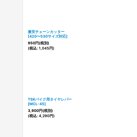
激安チェーンカッター
[
420〜530サイズ対応
]
950
円
(税別)
(
税込
:
1,045
円
)
TSKバイク用タイヤレバー
[
MCL-45
]
3,900
円
(税別)
(
税込
:
4,290
円
)