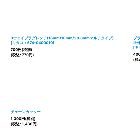
3ウェイプラグレンチ(16mm/18mm/20.8mmマルチタイプ)
プラ
[
キタコ：674-0400010
]
社
[
キ
700
円
(税別)
40
(
税込
:
770
円
)
(
税
チェーンカッター
1,300
円
(税別)
(
税込
:
1,430
円
)