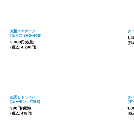
究極エアゲージ
タ
[
エトス YAG-400
]
1,4
3,900
円
(税別)
(
税
(
税込
:
4,290
円
)
虫回しドライバー
タイ
[
エーモン：T765
]
[
デ
380
円
(税別)
1,0
(
税込
:
418
円
)
(
税