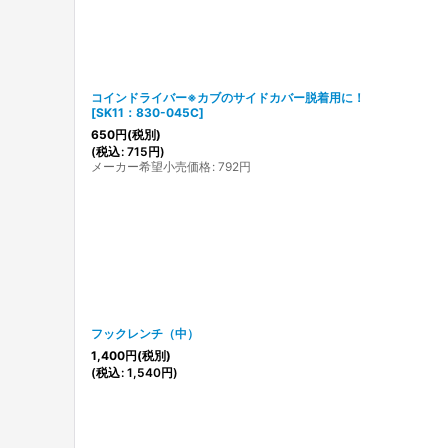
コインドライバー※カブのサイドカバー脱着用に！
[
SK11：830-045C
]
650
円
(税別)
(
税込
:
715
円
)
メーカー希望小売価格
:
792
円
フックレンチ（中）
1,400
円
(税別)
(
税込
:
1,540
円
)