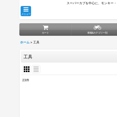
スーパーカブを中心に、モンキー・
メニュー
カート
車種&カテゴリー別
ホーム
>
工具
工具
23
件
表示数
:
並び順
: