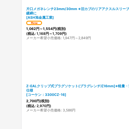
片口メガネレンチ23mm/30mm ※旧カブのリアアクスルスリー
緩締に
[
ASH旭金属工業
]
1,062
円
～1,554
円
(税別)
(
税込
:
1,168
円
～1,709
円
)
メーカー希望小売価格
:
1,947
円
～2,849
円
Z-EALクリップ式プラグソケット(プラグレンチ)[16mm]※軽量
仕様
[
コーケン：3300CZ-16
]
2,700
円
(税別)
(
税込
:
2,970
円
)
メーカー希望小売価格
:
3,586
円