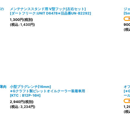
ブの
メンテナンススタンド用 V型フック[左右セット]
ジ
[
ダートフリーク:UNIT D6478※旧品番UN-B2292
]
[
5
1,300
円
(税別)
(
税込
:
1,430
円
)
90
(
税
・薄肉
小型プラグレンチ[16mm]
オフ
※Gクラフト製ビレットオイルクーラー装着車用
[
※
[
KTC：B12P-16H
]
ー
2,940
円
(税別)
(
税込
:
3,234
円
)
1,2
(
税