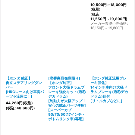
10,500
円
～18,000
円
(税別)
(
税込
:
11,550
円
～19,800
円
)
メーカー希望小売価格
:
18,150
円
～19,800
円
【ホンダ 純正】
[廃番商品在庫限り]
【ホンダ純正流用ブレ
倒立ステアリングダン
【ホンダ純正】
ーキ強化】
パー
フロント大径ドラムブ
14インチ車向け大径ド
[
HRCレース向け車両パ
レーキ強化キット(通称
ラムブレーキ(通称デカ
ーツ⇒流用に！
]
デカドラム)
ドラム)組付
[制動力が大幅アップ！
[
リトルカブなどに
]
44,260
円
(税別)
安心の純正パーツ使用]
(
税込
:
48,686
円
)
[
スーパーカブ
90/70/50(17インチ・
ボトムリンク車)専用
]