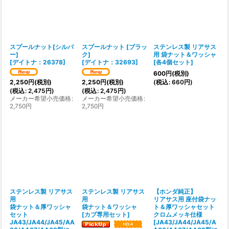
スプールナット[シルバ
スプールナット [ブラッ
ステンレス製 リアサス
ー]
ク]
用 袋ナット＆ワッシャ
[
デイトナ：26378
]
[
デイトナ：32693
]
[
各4個セット
]
600
円
(税別)
(
税込
:
660
円
)
2,250
円
(税別)
2,250
円
(税別)
(
税込
:
2,475
円
)
(
税込
:
2,475
円
)
メーカー希望小売価格
:
メーカー希望小売価格
:
2,750
円
2,750
円
ステンレス製 リアサス
ステンレス製 リアサス
【ホンダ純正】
用
用
リアサス用 座付袋ナッ
袋ナット＆厚ワッシャ
袋ナット＆ワッシャ
ト＆厚ワッシャセット
セット
[
カブ専用セット
]
クロムメッキ仕様
JA43/JA44/JA45/AA
[
JA43/JA44/JA45/A