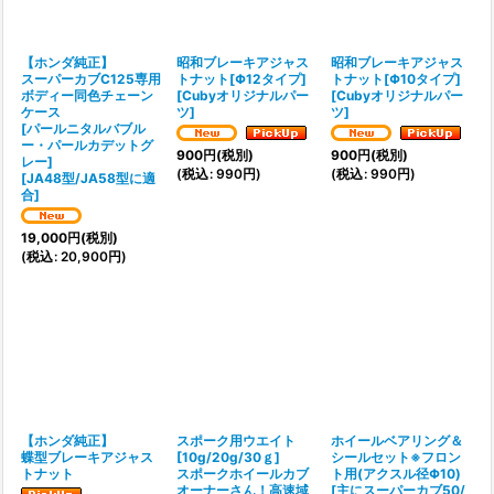
絞り込む
【ホンダ純正】
昭和ブレーキアジャス
昭和ブレーキアジャス
スーパーカブC125専用
トナット[Φ12タイプ]
トナット[Φ10タイプ]
ボディー同色チェーン
[
Cubyオリジナルパー
[
Cubyオリジナルパー
ケース
ツ
]
ツ
]
[パールニタルバブル
ー・パールカデットグ
900
円
(税別)
900
円
(税別)
レー]
(
税込
:
990
円
)
(
税込
:
990
円
)
[
JA48型/JA58型に適
合
]
19,000
円
(税別)
(
税込
:
20,900
円
)
【ホンダ純正】
スポーク用ウエイト
ホイールベアリング＆
蝶型ブレーキアジャス
[10g/20g/30ｇ]
シールセット※フロン
トナット
スポークホイールカブ
ト用(アクスル径Φ10)
オーナーさん！高速域
[
主にスーパーカブ50/