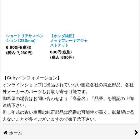
ショートリアサスペン
【ホンダ純正】
ション
[
280mm
]
メッキブレーキアジャ
ストナット
6,600
円
(税別)
600
円
(税別)
(
税込
:
7,260
円
)
(
税込
:
660
円
)
【Cubyインフォメーション】
オンラインショップに出品されていない国産各社の純正部品、各社
外メーカーのパーツもお取り寄せ可能です。
御希望の場合はお問い合わせより「商品名」「品番」を明記の上御
連絡下さい。
但し年式の古い車両の純正部品は廃番の可能性が高く、御希望に添
えないことが多々ございますので御了承下さい。
ホーム