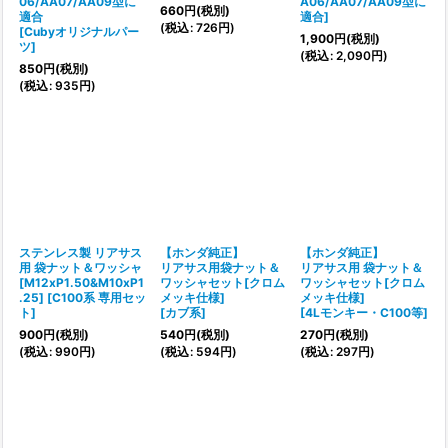
06/AA07/AA09型に
A06/AA07/AA09型に
660
円
(税別)
適合
適合
]
(
税込
:
726
円
)
[
Cubyオリジナルパー
1,900
円
(税別)
ツ
]
(
税込
:
2,090
円
)
850
円
(税別)
(
税込
:
935
円
)
ステンレス製 リアサス
【ホンダ純正】
【ホンダ純正】
用 袋ナット＆ワッシャ
リアサス用袋ナット＆
リアサス用 袋ナット＆
[M12xP1.50&M10xP1
ワッシャセット[クロム
ワッシャセット[クロム
.25]
[
C100系 専用セッ
メッキ仕様]
メッキ仕様]
ト
]
[
カブ系
]
[
4Lモンキー・C100等
]
900
円
(税別)
540
円
(税別)
270
円
(税別)
(
税込
:
990
円
)
(
税込
:
594
円
)
(
税込
:
297
円
)