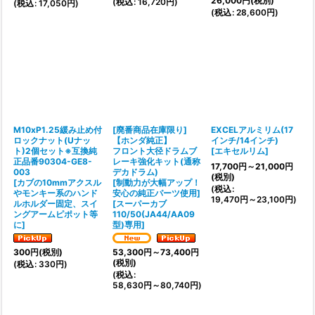
26,000
円
(税別)
(
税込
:
16,720
円
)
(
税込
:
17,050
円
)
(
税込
:
28,600
円
)
M10xP1.25緩み止め付
[廃番商品在庫限り]
EXCELアルミリム(17
ロックナット(Uナッ
【ホンダ純正】
インチ/14インチ)
ト)2個セット※互換純
フロント大径ドラムブ
[
エキセルリム
]
正品番90304-GE8-
レーキ強化キット(通称
17,700
円
～21,000
円
003
デカドラム)
(税別)
[
カブの10mmアクスル
[制動力が大幅アップ！
(
税込
:
やモンキー系のハンド
安心の純正パーツ使用]
19,470
円
～23,100
円
)
ルホルダー固定、スイ
[
スーパーカブ
ングアームピポット等
110/50(JA44/AA09
に
]
型)専用
]
300
円
(税別)
53,300
円
～73,400
円
(税別)
(
税込
:
330
円
)
(
税込
:
58,630
円
～80,740
円
)