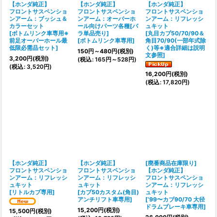
【ホンダ純正】
【ホンダ純正】
【ホンダ純正】
フロントサスペンショ
フロントサスペンショ
フロントサスペンショ
ンアーム：ブッシュ＆
ンアーム：オーバーホ
ンアーム：リフレッシ
カラーセット
ール向けパーツ各種[バ
ュキット
[
ボトムリンク車専用※
ラ単品売り]
[
丸目カブ50/70/90＆
前足オーバーホール最
[
ボトムリンク車専用
]
角目70/90(一部年式除
低限必需品セット
]
く)等※適合詳細は説明
150
円
～480
円
(税別)
文参照
]
3,200
円
(税別)
(
税込
:
165
円
～528
円
)
(
税込
:
3,520
円
)
16,200
円
(税別)
(
税込
:
17,820
円
)
【ホンダ純正】
【ホンダ純正】
[廃番商品在庫限り]
フロントサスペンショ
フロントサスペンショ
【ホンダ純正】
ンアーム：リフレッシ
ンアーム：リフレッシ
フロントサスペンショ
ュキット
ュキット
ンアーム：リフレッシ
[
リトルカブ専用
]
[
カブ50カスタム(角目)
ュキット
アンチリフト車専用
]
[
’99〜カブ90/70 大径
ドラムブレーキ車専用
]
15,200
円
(税別)
15,500
円
(税別)