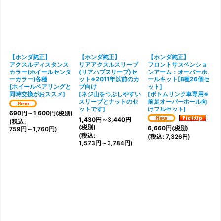
【ホンダ純正】
【ホンダ純正】
【ホンダ純正】
アクスルディスタンス
リアアクスルスリーブ
フロントサスペンショ
カラー(ホイールセンタ
(リアハブスリーブ)セ
ンアーム：オーバーホ
ーカラー)各種
ット※2011年以前のカ
ールキット[8種26個セ
[
ホイールベアリングと
ブ向け
ット]
同時交換がおススメ
]
[
ネジ山をつぶしやすい
[
ボトムリンク車専用※
スリーブとナットのセ
前足オーバーホール向
ットです
]
けフルセット
]
690
円
～1,600
円
(税別)
1,430
円
～3,440
円
(
税込
:
(税別)
6,660
円
(税別)
759
円
～1,760
円
)
(
税込
:
(
税込
:
7,326
円
)
1,573
円
～3,784
円
)