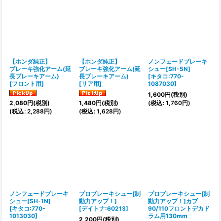
【ホンダ純正】
【ホンダ純正】
ノンフェードブレーキ
ブレーキ強化アーム(延
ブレーキ強化アーム(延
シュー[SH-5N]
長ブレーキアーム)
長ブレーキアーム)
[
キタコ:770-
[
フロント用
]
[
リア用
]
1087030
]
1,600
円
(税別)
(
税込
:
1,760
円
)
2,080
円
(税別)
1,480
円
(税別)
(
税込
:
2,288
円
)
(
税込
:
1,628
円
)
ノンフェードブレーキ
プロブレーキシュー[制
プロブレーキシュー[制
シュー[SH-1N]
動力アップ！]
動力アップ！]カブ
[
キタコ:770-
[
デイトナ:60213
]
90/110フロントデカド
1013030
]
ラム用130mm
2,200
円
(税別)