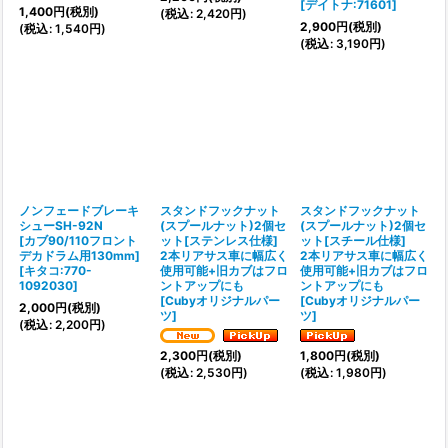
[
デイトナ:71601
]
1,400
円
(税別)
(
税込
:
2,420
円
)
2,900
円
(税別)
(
税込
:
1,540
円
)
(
税込
:
3,190
円
)
ノンフェードブレーキ
スタンドフックナット
スタンドフックナット
シューSH-92N
(スプールナット)2個セ
(スプールナット)2個セ
[カブ90/110フロント
ット[ステンレス仕様]
ット[スチール仕様]
デカドラム用130mm]
2本リアサス車に幅広く
2本リアサス車に幅広く
[
キタコ:770-
使用可能+旧カブはフロ
使用可能+旧カブはフロ
1092030
]
ントアップにも
ントアップにも
[
Cubyオリジナルパー
[
Cubyオリジナルパー
2,000
円
(税別)
ツ
]
ツ
]
(
税込
:
2,200
円
)
2,300
円
(税別)
1,800
円
(税別)
(
税込
:
2,530
円
)
(
税込
:
1,980
円
)