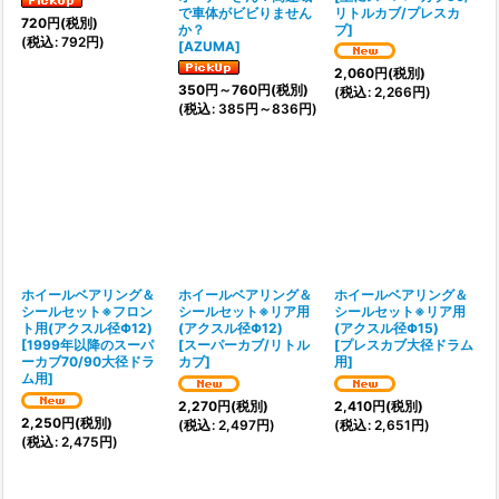
で車体がビビりません
リトルカブ/プレスカ
720
円
(税別)
か？
ブ
]
(
税込
:
792
円
)
[
AZUMA
]
2,060
円
(税別)
350
円
～760
円
(税別)
(
税込
:
2,266
円
)
(
税込
:
385
円
～836
円
)
ホイールベアリング＆
ホイールベアリング＆
ホイールベアリング＆
シールセット※フロン
シールセット※リア用
シールセット※リア用
ト用(アクスル径Φ12)
(アクスル径Φ12)
(アクスル径Φ15)
[
1999年以降のスーパ
[
スーパーカブ/リトル
[
プレスカブ大径ドラム
ーカブ70/90大径ドラ
カブ
]
用
]
ム用
]
2,270
円
(税別)
2,410
円
(税別)
2,250
円
(税別)
(
税込
:
2,497
円
)
(
税込
:
2,651
円
)
(
税込
:
2,475
円
)