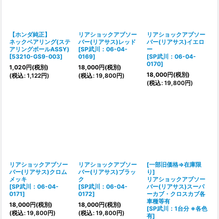
【ホンダ純正】
リアショックアブソー
リアショックアブソー
ネックベアリング(ステ
バー(リアサス)レッド
バー(リアサス)イエロ
アリングボールASSY)
[
SP武川：06-04-
ー
[
53210-GS9-003
]
0169
]
[
SP武川：06-04-
0170
]
1,020
円
(税別)
18,000
円
(税別)
18,000
円
(税別)
(
税込
:
1,122
円
)
(
税込
:
19,800
円
)
(
税込
:
19,800
円
)
リアショックアブソー
リアショックアブソー
[一部旧価格⇒在庫限
バー(リアサス)クロム
バー(リアサス)ブラッ
り]
メッキ
ク
リアショックアブソー
[
SP武川：06-04-
[
SP武川：06-04-
バー(リアサス)スーパ
0171
]
0172
]
ーカブ・クロスカブ各
車種等有
18,000
円
(税別)
18,000
円
(税別)
[
SP武川：1台分 ※各色
(
税込
:
19,800
円
)
(
税込
:
19,800
円
)
有
]