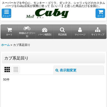
スーパーカブを中心に、モンキー・ゴリラ、ダックス、シャリィなどのカスタム
パーツをCuby店長が実際に使って【いい！】と思った商品だけを全国に。
メニュー
カート
車種&カテゴリー
カート
パーツ種類別
商品検索
マイページ
サイトマップ
別
ホーム
>
カブ系足回り
カブ系足回り
表示順変更
閉じる
50
件
表示数
:
並び順
: