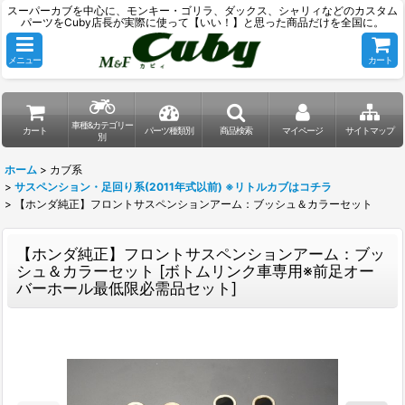
スーパーカブを中心に、モンキー・ゴリラ、ダックス、シャリィなどのカスタム
パーツをCuby店長が実際に使って【いい！】と思った商品だけを全国に。
メニュー
カート
車種&カテゴリー
カート
パーツ種類別
商品検索
マイページ
サイトマップ
別
ホーム
>
カブ系
>
サスペンション・足回り系(2011年式以前) ※リトルカブはコチラ
>
【ホンダ純正】フロントサスペンションアーム：ブッシュ＆カラーセット
【ホンダ純正】フロントサスペンションアーム：ブッ
シュ＆カラーセット
[
ボトムリンク車専用※前足オー
バーホール最低限必需品セット
]