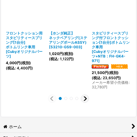
フロントクッション用
【ホンダ純正】
スタビリティースプリ
スタビリティースプリ
ネックベアリング(ステ
ング付フロントクッシ
ング[1台分]
アリングボールASSY)
ョン[1台分]ボトムリン
ボトムリンク車用
[
53210-GS9-003
]
ク車用
[
Cubyオリジナルパー
[
Cubyオリジナルパー
1,020
円
(税別)
ツ
]
ツ+NTB：FH-GK4-
[
(
税込
:
1,122
円
)
971
]
4,000
円
(税別)
(
税込
:
4,400
円
)
21,500
円
(税別)
3
(
税込
:
23,650
円
)
(
メーカー希望小売価格
:
32,780
円
ホーム