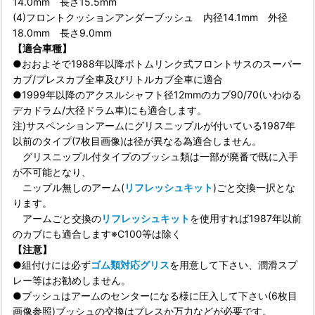
14.0mm 長さ15.5mm
(4)フロントクッションアンダーブッシュ 内径14.1mm 外径
18.0mm 長さ9.0mm
【適合車種】
●おおよそで1988年以降ボトムリンク式フロントサスのスーパー
カブ/プレスカブ全車及びリトルカブ全車に適合
●1999年以降のアクスルシャフト径12mmのカブ90/70(いわゆる
デカドラム/大径ドラム車)にも適合します。
注)サスペンションアームにグリスニップルが付いている1987年
以前のタイプ(7枚目画像)は径が異なる為適合しません。
グリスニップル付タイプのブッシュ類は一部が廃番で既に入手
が不可能となり、
ニップル無しのアーム(
リフレッシュキット
)ごと交換一択とな
ります。
アームごと交換の
リフレッシュキット
を使用すれば1987年以前
のカブにも適合します※C100等は除く
【注意】
●組付けには必ず
ゴム類対応グリス
を用意して下さい、潤滑スプ
レー等はお勧めしません。
●ブッシュはアームのセンターになる様に圧入して下さい(6枚目
画像参照)ブッシュの交換はプレスか万力などが必要です。