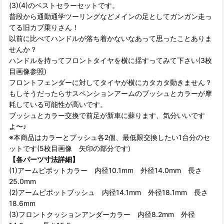
(3)(4)のベストセラーセットです。
普段から通勤通学ツーリングなどメインの足としてガンガン走っ
てる旧カブ乗りさん！
以前に比べてハンドルが落ち着かないなあって思ったことありま
せんか？
ハンドルを持ってフロントタイヤを横に揺すってみて下さい(3枚
目画像参照)
フロントフェンダーに対してタイヤが横にカタカタ動きません？
もしそうだったらサスペンションアームのブッシュとカラーが摩
耗している可能性が高いです。
ブッシュとカラー交換で前足が新車に蘇ります、気分いいです
よ〜♪
※本商品はカラーとブッシュ各2個、最低限交換したい1台分のセ
ットです(5枚目画像 矢印の部分です)
【各パーツ寸法詳細】
(1)アームピポットカラー 内径10.1mm 外径14.0mm 長さ
25.0mm
(2)アームピポットブッシュ 内径14.1mm 外径18.1mm 長さ
18.6mm
(3)フロントクッションアンダーカラー 内径8.2mm 外径