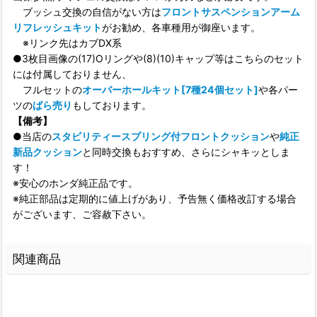
ブッシュ交換の自信がない方は
フロントサスペンションアーム
リフレッシュキット
がお勧め、各車種用が御座います。
※リンク先はカブDX系
●3枚目画像の(17)Oリングや(8)(10)キャップ等はこちらのセット
には付属しておりません、
フルセットの
オーバーホールキット[7種24個セット]
や各パー
ツの
ばら売り
もしております。
【備考】
●当店の
スタビリティースプリング付フロントクッション
や
純正
新品クッション
と同時交換もおすすめ、さらにシャキッとしま
す！
※安心のホンダ純正品です。
※純正部品は定期的に値上げがあり、予告無く価格改訂する場合
がございます、ご容赦下さい。
関連商品