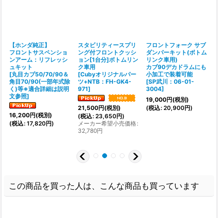
【ホンダ純正】
スタビリティースプリ
フロントフォーク サブ
フロントサスペンショ
ング付フロントクッシ
ダンパーキット(ボトム
ンアーム：リフレッシ
ョン[1台分]ボトムリン
リンク車用)
[
セ
ュキット
ク車用
カブ90デカドラムにも
[
丸目カブ50/70/90＆
[
Cubyオリジナルパー
小加工で装着可能
(
※
角目70/90(一部年式除
ツ+NTB：FH-GK4-
[
SP武川：06-01-
く)等※適合詳細は説明
971
]
3004
]
文参照
]
19,000
円
(税別)
(
税込
:
20,900
円
)
21,500
円
(税別)
16,200
円
(税別)
(
税込
:
23,650
円
)
(
税込
:
17,820
円
)
メーカー希望小売価格
:
32,780
円
この商品を買った人は、こんな商品も買っています