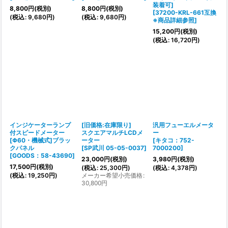
装着可]
8,800
円
(税別)
8,800
円
(税別)
[
37200-KRL-661互換
(
税込
:
9,680
円
)
(
税込
:
9,680
円
)
※商品詳細参照
]
15,200
円
(税別)
(
税込
:
16,720
円
)
インジケーターランプ
[旧価格:在庫限り]
汎用フューエルメータ
付スピードメーター
スクエアマルチLCDメ
ー
[Φ60・機械式]ブラッ
ーター
[
キタコ：752-
クパネル
[
SP武川 05-05-0037
]
7000200
]
[
GOODS：58-43690
]
23,000
円
(税別)
3,980
円
(税別)
17,500
円
(税別)
(
税込
:
25,300
円
)
(
税込
:
4,378
円
)
(
税込
:
19,250
円
)
メーカー希望小売価格
:
30,800
円