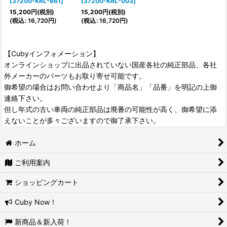
[
37200-KRL-661
]
[
37200-KRL-003
]
15,200
円
(税別)
15,200
円
(税別)
(
税込
:
16,720
円
)
(
税込
:
16,720
円
)
【Cubyインフォメーション】
オンラインショップに出品されていない国産各社の純正部品、各社
外メーカーのパーツもお取り寄せ可能です。
御希望の場合はお問い合わせより「商品名」「品番」を明記の上御
連絡下さい。
但し年式の古い車両の純正部品は廃番の可能性が高く、御希望に添
えないことが多々ございますので御了承下さい。
ホーム
ご利用案内
ショッピングカート
Cuby Now！
新商品＆新入荷！