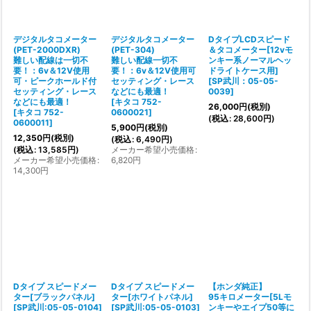
絞り込む
デジタルタコメーター
デジタルタコメーター
DタイプLCDスピード
(PET-2000DXR)
(PET-304)
＆タコメーター[12vモ
難しい配線は一切不
難しい配線一切不
ンキー系ノーマルヘッ
要！：6v＆12V使用
要！：6v＆12V使用可
ドライトケース用]
可・ピークホールド付
セッティング・レース
[
SP武川：05-05-
セッティング・レース
などにも最適！
0039
]
などにも最適！
[
キタコ 752-
26,000
円
(税別)
[
キタコ 752-
0600021
]
(
税込
:
28,600
円
)
0600011
]
5,900
円
(税別)
12,350
円
(税別)
(
税込
:
6,490
円
)
(
税込
:
13,585
円
)
メーカー希望小売価格
:
メーカー希望小売価格
:
6,820
円
14,300
円
Dタイプ スピードメー
Dタイプ スピードメー
【ホンダ純正】
ター[ブラックパネル]
ター[ホワイトパネル]
95キロメーター[5Lモ
[
SP武川:05-05-0104
]
[
SP武川:05-05-0103
]
ンキーやエイプ50等に