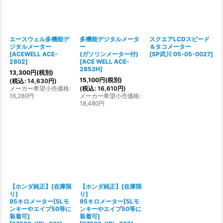
エースウェル多機能デ
多機能デジタルメータ
スクエアLCDスピード
ジタルメーター
ー
＆タコメーター
[
ACEWELL ACE-
(ガソリンメーター付)
[
SP武川 05-05-0027
]
2802
]
[
ACE WELL ACE-
2853H
]
13,300
円
(税別)
15,100
円
(税別)
(
税込
:
14,630
円
)
メーカー希望小売価格
:
(
税込
:
16,610
円
)
16,280
円
メーカー希望小売価格
:
18,480
円
【ホンダ純正】[在庫限
【ホンダ純正】[在庫限
り]
り]
95キロメーター[5Lモ
95キロメーター[5Lモ
ンキーやエイプ50等に
ンキーやエイプ50等に
装着可]
装着可]