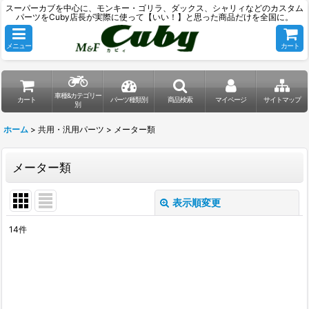
スーパーカブを中心に、モンキー・ゴリラ、ダックス、シャリィなどのカスタム
パーツをCuby店長が実際に使って【いい！】と思った商品だけを全国に。
メニュー
カート
車種&カテゴリー
カート
パーツ種類別
商品検索
マイページ
サイトマップ
別
ホーム
>
共用・汎用パーツ
>
メーター類
メーター類
表示順変更
閉じる
14
件
表示数
:
並び順
: