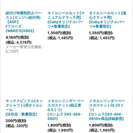
組付け時磨耗防止ペー
オイルシールセット[マ
オイルシールセット[遠
スト(エンジン組付用)
ニュアルクラッチ用]
心クラッチ用]
【ASP】
[
Cubyオリジナルパー
[
Cubyオリジナルパー
[
ワコーズ
ツ※数量限定
]
ツ※数量限定
]
(WAKO’S)V902
]
1,350
円
(税別)
1,350
円
(税別)
4,160
円
(税別)
(
税込
:
1,485
円
)
(
税込
:
1,485
円
)
(
税込
:
4,576
円
)
メーカー希望小売価格
:
5,720
円
キックスピンドル(キッ
メタルシリンダー ベー
メタルシリンダーベー
クシャフト)用オイルシ
スガスケット(純正厚
スガスケット(0.25ミ
ール
0.5ミリ)
リ)
[
社外品・数量限定
]
[
ヨシムラ 293-404-
[
ヨシムラ293-404-
5601
]
5610※商品詳細参照
]
200
円
(税別)
1,800
円
(税別)
1,800
円
(税別)
(
税込
:
220
円
)
(
税込
:
1,980
円
)
(
税込
:
1,980
円
)