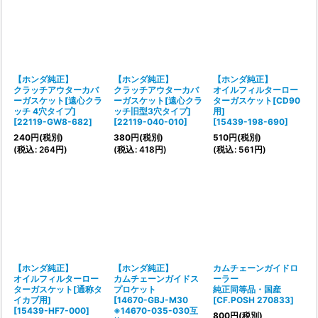
【ホンダ純正】
【ホンダ純正】
【ホンダ純正】
クラッチアウターカバ
クラッチアウターカバ
オイルフィルターロー
ーガスケット[遠心クラ
ーガスケット[遠心クラ
ターガスケット[CD90
ッチ 4穴タイプ]
ッチ旧型3穴タイプ]
用]
[
22119-GW8-682
]
[
22119-040-010
]
[
15439-198-690
]
240
円
(税別)
380
円
(税別)
510
円
(税別)
(
税込
:
264
円
)
(
税込
:
418
円
)
(
税込
:
561
円
)
【ホンダ純正】
【ホンダ純正】
カムチェーンガイドロ
オイルフィルターロー
カムチェーンガイドス
ーラー
ターガスケット[通称タ
プロケット
純正同等品・国産
イカブ用]
[
14670-GBJ-M30
[
CF.POSH 270833
]
[
15439-HF7-000
]
※14670-035-030互
800
円
(税別)