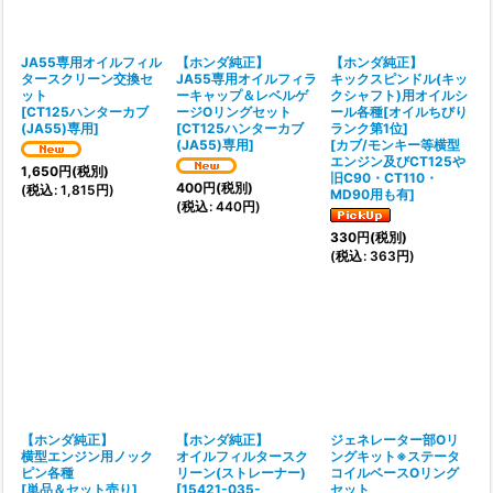
絞り込む
JA55専用オイルフィル
【ホンダ純正】
【ホンダ純正】
タースクリーン交換セ
JA55専用オイルフィラ
キックスピンドル(キッ
ット
ーキャップ＆レベルゲ
クシャフト)用オイルシ
[
CT125ハンターカブ
ージOリングセット
ール各種[オイルちびり
(JA55)専用
]
[
CT125ハンターカブ
ランク第1位]
(JA55)専用
]
[
カブ/モンキー等横型
エンジン及びCT125や
1,650
円
(税別)
旧C90・CT110・
400
円
(税別)
(
税込
:
1,815
円
)
MD90用も有
]
(
税込
:
440
円
)
330
円
(税別)
(
税込
:
363
円
)
【ホンダ純正】
【ホンダ純正】
ジェネレーター部Oリ
横型エンジン用ノック
オイルフィルタースク
ングキット※ステータ
ピン各種
リーン(ストレーナー)
コイルベースOリング
[
単品＆セット売り
]
[
15421-035-
セット