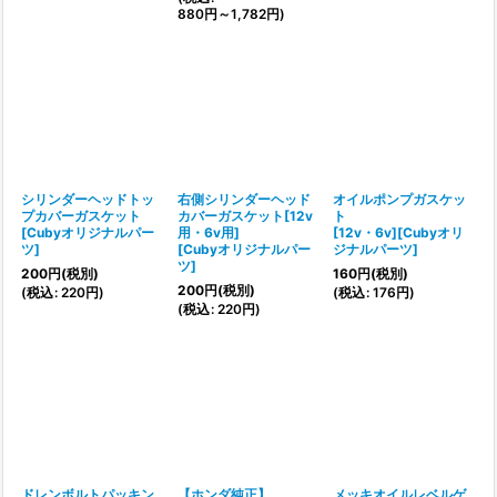
880
円
～1,782
円
)
シリンダーヘッドトッ
右側シリンダーヘッド
オイルポンプガスケッ
プカバーガスケット
カバーガスケット[12v
ト
[
Cubyオリジナルパー
用・6v用]
[
12v・6v][Cubyオリ
ツ
]
[
Cubyオリジナルパー
ジナルパーツ
]
ツ
]
200
円
(税別)
160
円
(税別)
200
円
(税別)
(
税込
:
220
円
)
(
税込
:
176
円
)
(
税込
:
220
円
)
ドレンボルトパッキン
【ホンダ純正】
メッキオイルレベルゲ