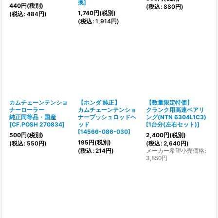
換
]
440
円
(税別)
(
税込
:
880
円
)
1,740
円
(税別)
(
税込
:
484
円
)
(
税込
:
1,914
円
)
カムチェーンテンショ
【ホンダ 純正】
【数量限定特価】
ナーローラー
カムチェーンテンショ
クランク用高速ベアリ
純正同等品・国産
ナープッシュロッドヘ
ング(NTN 6304L1C3)
[
CF.POSH 270834
]
ッド
[
1台分(左右セット)
]
[
14566-086-030
]
500
円
(税別)
2,400
円
(税別)
195
円
(税別)
(
税込
:
550
円
)
(
税込
:
2,640
円
)
(
税込
:
214
円
)
メーカー希望小売価格
:
3,850
円