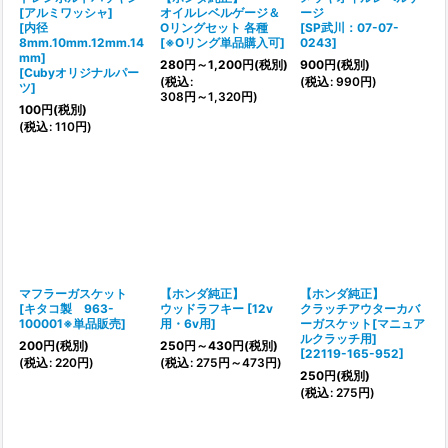
[アルミワッシャ]
オイルレベルゲージ＆
ージ
[内径
Oリングセット 各種
[
SP武川：07-07-
8mm.10mm.12mm.14
[
※Oリング単品購入可
]
0243
]
mm]
280
円
～1,200
円
(税別)
900
円
(税別)
[
Cubyオリジナルパー
(
税込
:
(
税込
:
990
円
)
ツ
]
308
円
～1,320
円
)
100
円
(税別)
(
税込
:
110
円
)
マフラーガスケット
【ホンダ純正】
【ホンダ純正】
[
キタコ製 963-
ウッドラフキー
[
12v
クラッチアウターカバ
100001※単品販売
]
用・6v用
]
ーガスケット[マニュア
ルクラッチ用]
200
円
(税別)
250
円
～430
円
(税別)
[
22119-165-952
]
(
税込
:
220
円
)
(
税込
:
275
円
～473
円
)
250
円
(税別)
(
税込
:
275
円
)