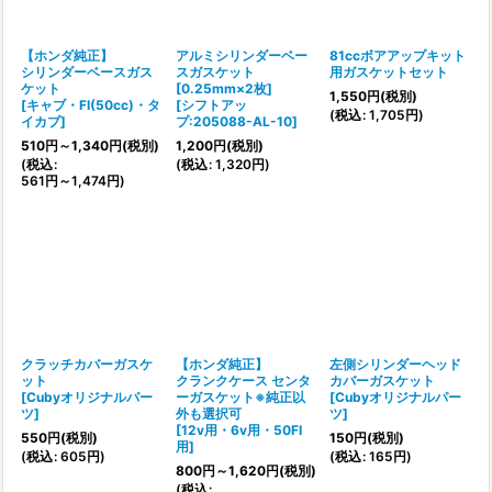
【ホンダ純正】
アルミシリンダーベー
81ccボアアップキット
シリンダーベースガス
スガスケット
用ガスケットセット
ケット
[0.25mm×2枚]
1,550
円
(税別)
[
キャブ・FI(50cc)・タ
[
シフトアッ
(
税込
:
1,705
円
)
イカブ
]
プ:205088-AL-10
]
510
円
～1,340
円
(税別)
1,200
円
(税別)
(
税込
:
(
税込
:
1,320
円
)
561
円
～1,474
円
)
クラッチカバーガスケ
【ホンダ純正】
左側シリンダーヘッド
ット
クランクケース センタ
カバーガスケット
[
Cubyオリジナルパー
ーガスケット※純正以
[
Cubyオリジナルパー
ツ
]
外も選択可
ツ
]
[
12v用・6v用・50FI
550
円
(税別)
150
円
(税別)
用
]
(
税込
:
605
円
)
(
税込
:
165
円
)
800
円
～1,620
円
(税別)
(
税込
: