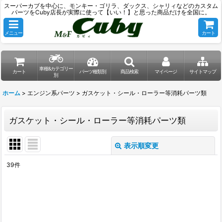
スーパーカブを中心に、モンキー・ゴリラ、ダックス、シャリィなどのカスタム
パーツをCuby店長が実際に使って【いい！】と思った商品だけを全国に。
メニュー
カート
車種&カテゴリー
カート
パーツ種類別
商品検索
マイページ
サイトマップ
別
ホーム
>
エンジン系パーツ
>
ガスケット・シール・ローラー等消耗パーツ類
ガスケット・シール・ローラー等消耗パーツ類
表示順変更
閉じる
39
件
表示数
:
並び順
: