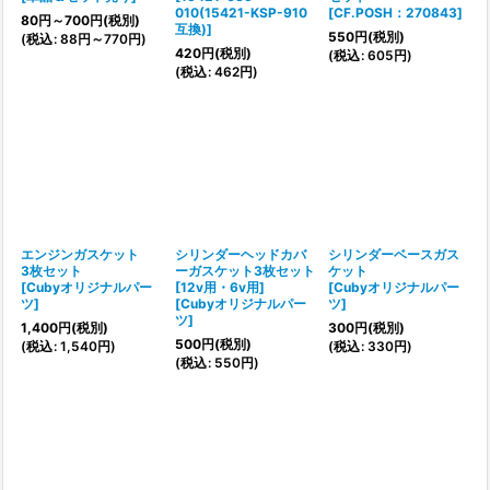
010(15421-KSP-910
[
CF.POSH：270843
]
80
円
～700
円
(税別)
互換)
]
550
円
(税別)
(
税込
:
88
円
～770
円
)
420
円
(税別)
(
税込
:
605
円
)
(
税込
:
462
円
)
エンジンガスケット
シリンダーヘッドカバ
シリンダーベースガス
3枚セット
ーガスケット3枚セット
ケット
[
Cubyオリジナルパー
[12v用・6v用]
[
Cubyオリジナルパー
ツ
]
[
Cubyオリジナルパー
ツ
]
ツ
]
1,400
円
(税別)
300
円
(税別)
500
円
(税別)
(
税込
:
1,540
円
)
(
税込
:
330
円
)
(
税込
:
550
円
)