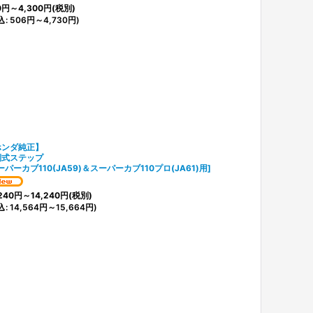
0
円
～4,300
円
(税別)
込
:
506
円
～4,730
円
)
ホンダ純正】
倒式ステップ
ーパーカブ110(JA59)＆スーパーカブ110プロ(JA61)用
]
240
円
～14,240
円
(税別)
込
:
14,564
円
～15,664
円
)