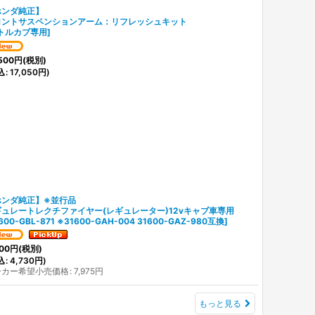
ホンダ純正】
ロントサスペンションアーム：リフレッシュキット
トルカブ専用
]
500
円
(税別)
込
:
17,050
円
)
ホンダ純正】※並行品
ュレートレクチファイヤー(レギュレーター)12vキャブ車専用
600-GBL-871 ※31600-GAH-004 31600-GAZ-980互換
]
00
円
(税別)
込
:
4,730
円
)
ーカー希望小売価格
:
7,975
円
もっと見る