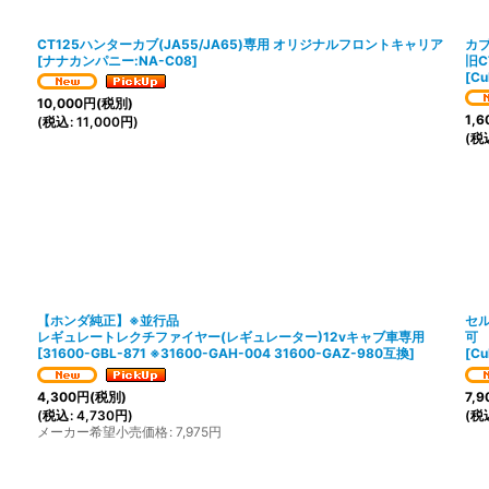
CT125ハンターカブ(JA55/JA65)専用 オリジナルフロントキャリア
カ
[
ナナカンパニー:NA-C08
]
旧C
[
C
10,000
円
(税別)
1,6
(
税込
:
11,000
円
)
(
税
【ホンダ純正】※並行品
セル
レギュレートレクチファイヤー(レギュレーター)12vキャブ車専用
可
[
31600-GBL-871 ※31600-GAH-004 31600-GAZ-980互換
]
[
C
4,300
円
(税別)
7,9
(
税込
:
4,730
円
)
(
税
メーカー希望小売価格
:
7,975
円