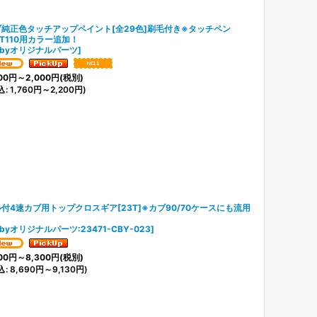
ブ純正色タッチアップペイント[全29色]刷毛付き※タッチペン
T110用カラー追加！
ubyオリジナルパーツ
]
00
円
～2,000
円
(税別)
込
:
1,760
円
～2,200
円
)
付4速カブ用トップクロスギア[23T]※カブ90/70ケースにも流用
ubyオリジナルパーツ:23471-CBY-023
]
00
円
～8,300
円
(税別)
込
:
8,690
円
～9,130
円
)