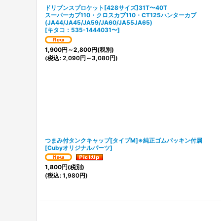
ドリブンスプロケット[428サイズ]31T〜40T
スーパーカブ110・クロスカブ110・CT125ハンターカブ
(JA44/JA45/JA59/JA60/JA55JA65)
[
キタコ：535-1444031〜
]
1,900
円
～2,800
円
(税別)
(
税込
:
2,090
円
～3,080
円
)
つまみ付タンクキャップ[タイプM]※純正ゴムパッキン付属
[
Cubyオリジナルパーツ
]
1,800
円
(税別)
(
税込
:
1,980
円
)