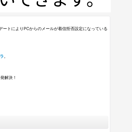
デートによりPCからのメールが着信拒否設定になっている
ラ
。
一発解決！