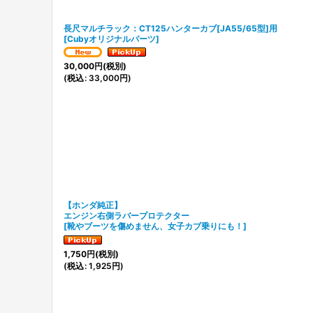
長尺マルチラック：CT125ハンターカブ[JA55/65型]用
[
Cubyオリジナルパーツ
]
30,000
円
(税別)
(
税込
:
33,000
円
)
【ホンダ純正】
エンジン右側ラバープロテクター
[
靴やブーツを傷めません、女子カブ乗りにも！
]
1,750
円
(税別)
(
税込
:
1,925
円
)