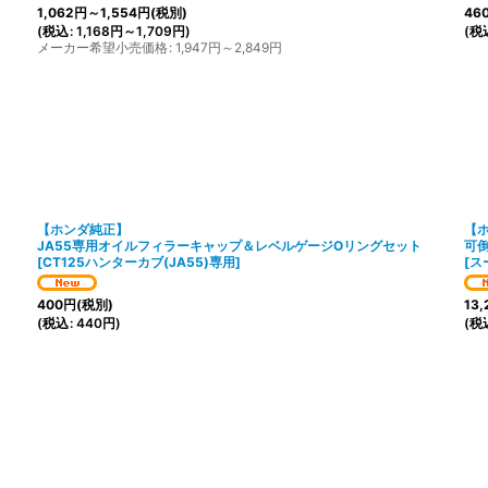
1,062
円
～1,554
円
(税別)
46
(
税込
:
1,168
円
～1,709
円
)
(
税
メーカー希望小売価格
:
1,947
円
～2,849
円
【ホンダ純正】
【
JA55専用オイルフィラーキャップ＆レベルゲージOリングセット
可
[
CT125ハンターカブ(JA55)専用
]
[
ス
400
円
(税別)
13,
(
税込
:
440
円
)
(
税