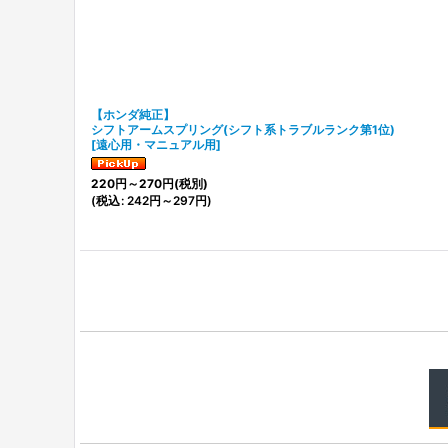
【ホンダ純正】
シフトアームスプリング(シフト系トラブルランク第1位)
[
遠心用・マニュアル用
]
220
円
～270
円
(税別)
(
税込
:
242
円
～297
円
)