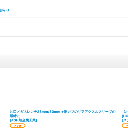
知らせ
片口メガネレンチ23mm/30mm ※旧カブのリアアクスルスリーブの
【
緩締に
[H
[
ASH旭金属工業
]
[
ス