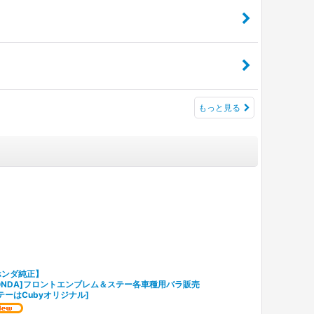
もっと見る
ホンダ純正】
ONDA]フロントエンブレム＆ステー各車種用バラ販売
テーはCubyオリジナル
]