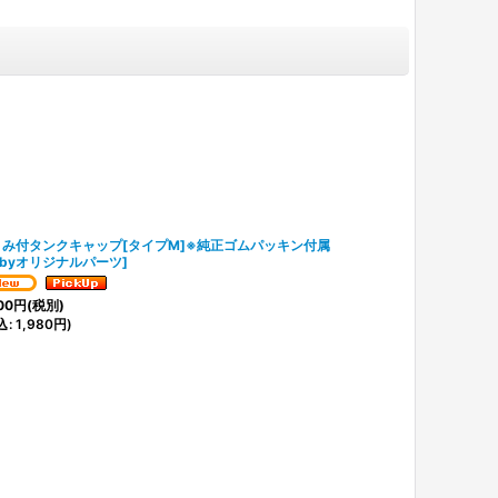
まみ付タンクキャップ[タイプM]※純正ゴムパッキン付属
ubyオリジナルパーツ
]
00
円
(税別)
込
:
1,980
円
)