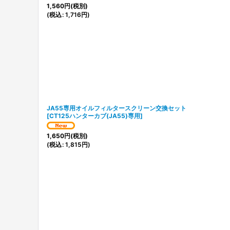
1,560
円
(税別)
(
税込
:
1,716
円
)
JA55専用オイルフィルタースクリーン交換セット
[
CT125ハンターカブ(JA55)専用
]
1,650
円
(税別)
(
税込
:
1,815
円
)