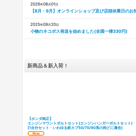
2026
08
01
年
月
日
【8月・9月】オンラインショップ及び店頭休業日のお
2025
09
20
年
月
日
小物のネコポス発送を始めました(全国一律330円)
新商品＆新入荷！
【ホンダ純正】
エンジンマウントボルトセット(エンジンハンガーボルトセット)
[
1台分セット・いわゆる鉄カブ50/70/90系の殆どに適合
]