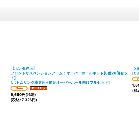
【ホンダ純正】
つ
フロントサスペンションアーム：オーバーホールキット[8種26個セッ
[
C
ト]
[
ボトムリンク車専用※前足オーバーホール向けフルセット
]
1,8
(
税
6,660
円
(税別)
(
税込
:
7,326
円
)