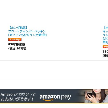
【ホンダ純正】
【
フロートチャンバーパッキン
キ
[
ガソリンちびりランク第1位
]
ラン
[
カ
用
830
円
(税別)
(
税込
:
913
円
)
33
(
税