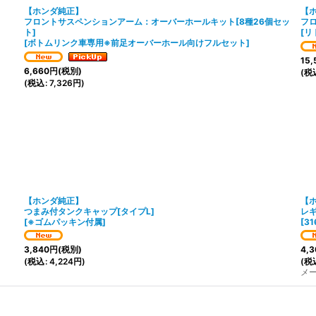
【ホンダ純正】
【
フロントサスペンションアーム：オーバーホールキット[8種26個セッ
フ
ト]
[
リ
[
ボトムリンク車専用※前足オーバーホール向けフルセット
]
15,
6,660
円
(税別)
(
税
(
税込
:
7,326
円
)
【ホンダ純正】
【
つまみ付タンクキャップ[タイプL]
レギ
[
※ゴムパッキン付属
]
[
31
3,840
円
(税別)
4,3
(
税込
:
4,224
円
)
(
税
メ