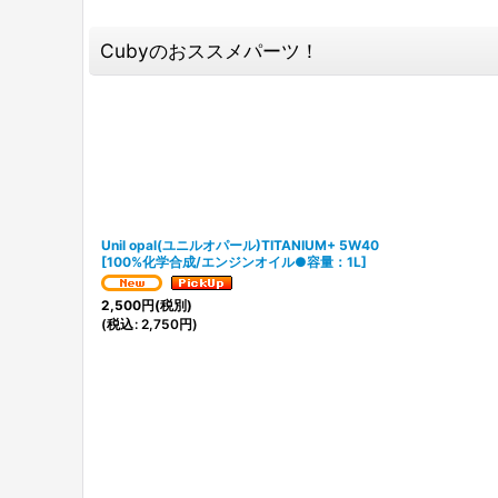
Cubyのおススメパーツ！
Unil opal(ユニルオパール)TITANIUM+ 5W40
[
100%化学合成/エンジンオイル●容量：1L
]
2,500
円
(税別)
(
税込
:
2,750
円
)