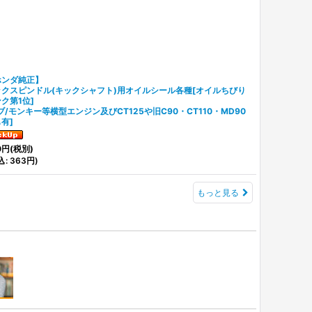
ホンダ純正】
ックスピンドル(キックシャフト)用オイルシール各種[オイルちびり
ク第1位]
ブ/モンキー等横型エンジン及びCT125や旧C90・CT110・MD90
も有
]
0
円
(税別)
込
:
363
円
)
もっと見る