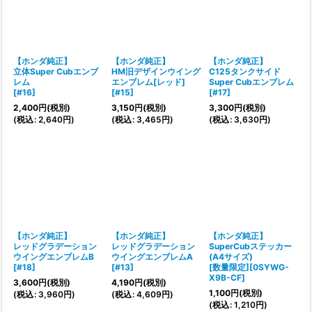
【ホンダ純正】
【ホンダ純正】
【ホンダ純正】
立体Super Cubエンブ
HM旧デザインウイング
C125タンクサイド
レム
エンブレム[レッド]
Super Cubエンブレム
[
#16
]
[
#15
]
[
#17
]
2,400
円
(税別)
3,150
円
(税別)
3,300
円
(税別)
(
税込
:
2,640
円
)
(
税込
:
3,465
円
)
(
税込
:
3,630
円
)
【ホンダ純正】
【ホンダ純正】
【ホンダ純正】
レッドグラデーション
レッドグラデーション
SuperCubステッカー
ウイングエンブレムB
ウイングエンブレムA
(A4サイズ)
[
#18
]
[
#13
]
[
数量限定][0SYWG-
X9B-CF
]
3,600
円
(税別)
4,190
円
(税別)
1,100
円
(税別)
(
税込
:
3,960
円
)
(
税込
:
4,609
円
)
(
税込
:
1,210
円
)