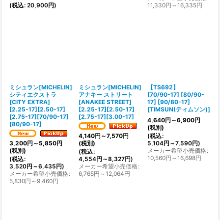
(
税込
:
20,900
円
)
11,330
円
～16,335
円
ミシュラン[MICHELIN]
ミシュラン[MICHELIN]
【TS692】
シティエクストラ
アナキー ストリート
[70/90-17] [80/90-
[CITY EXTRA]
[ANAKEE STREET]
17] [90/80-17]
[
2.25-17][2.50-17]
[
2.25-17][2.50-17]
[
TIMSUN(ティムソン)
]
[2.75-17][70/90-17]
[2.75-17][3.00-17
]
4,640
円
～6,900
円
[80/90-17
]
(税別)
(
税込
:
4,140
円
～7,570
円
5,104
円
～7,590
円
)
3,200
円
～5,850
円
(税別)
メーカー希望小売価格
:
(税別)
(
税込
:
10,560
円
～16,698
円
(
税込
:
4,554
円
～8,327
円
)
3,520
円
～6,435
円
)
メーカー希望小売価格
:
メーカー希望小売価格
:
6,765
円
～12,064
円
5,830
円
～9,460
円