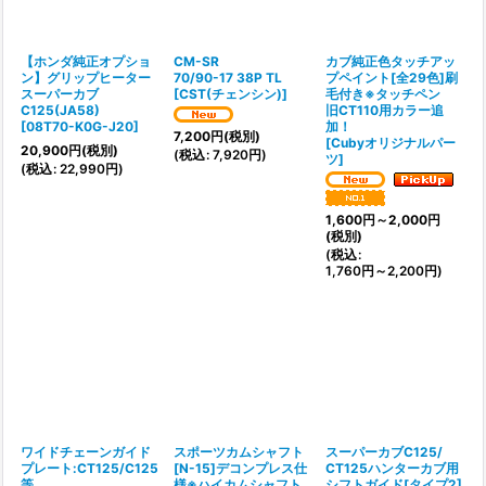
絞り込む
【ホンダ純正オプショ
CM-SR
カブ純正色タッチアッ
ン】グリップヒーター
70/90-17 38P TL
プペイント[全29色]刷
スーパーカブ
[
CST(チェンシン)
]
毛付き※タッチペン
C125(JA58)
旧CT110用カラー追
[
08T70-K0G-J20
]
加！
7,200
円
(税別)
[
Cubyオリジナルパー
20,900
円
(税別)
(
税込
:
7,920
円
)
ツ
]
(
税込
:
22,990
円
)
1,600
円
～2,000
円
(税別)
(
税込
:
1,760
円
～2,200
円
)
ワイドチェーンガイド
スポーツカムシャフト
スーパーカブC125/
プレート:CT125/C125
[N-15]デコンプレス仕
CT125ハンターカブ用
等
様※ハイカムシャフト
シフトガイド[タイプ2]