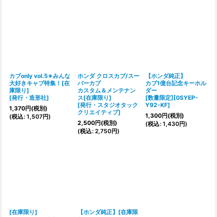
カブonly vol.5※みんな
ホンダ クロスカブ/スー
【ホンダ純正】
大好きキャブ特集！[在
パーカブ
カブ1億台記念キーホル
庫限り]
カスタム＆メンテナン
ダー
[
発行・造形社
]
ス[在庫限り]
[
数量限定][0SYEP-
[
発行・スタジオタック
Y92-KF
]
1,370
円
(税別)
クリエイティブ
]
1,300
円
(税別)
(
税込
:
1,507
円
)
2,500
円
(税別)
(
税込
:
1,430
円
)
(
税込
:
2,750
円
)
[在庫限り]
【ホンダ純正】[在庫限