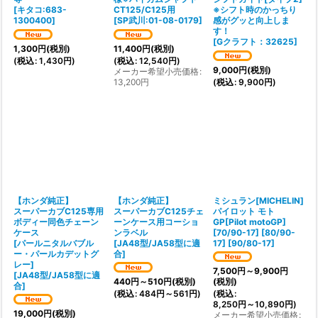
[
キタコ:683-
CT125/C125用
※シフト時のかっちり
1300400
]
[
SP武川:01-08-0179
]
感がグッと向上しま
す！
[
Gクラフト：32625
]
1,300
円
(税別)
11,400
円
(税別)
(
税込
:
1,430
円
)
(
税込
:
12,540
円
)
9,000
円
(税別)
メーカー希望小売価格
:
13,200
円
(
税込
:
9,900
円
)
【ホンダ純正】
【ホンダ純正】
ミシュラン[MICHELIN]
スーパーカブC125専用
スーパーカブC125チェ
パイロット モト
ボディー同色チェーン
ーンケース用コーショ
GP[Pilot motoGP]
ケース
ンラベル
[
70/90-17] [80/90-
[パールニタルバブル
[
JA48型/JA58型に適
17] [90/80-17
]
ー・パールカデットグ
合
]
レー]
7,500
円
～9,900
円
[
JA48型/JA58型に適
440
円
～510
円
(税別)
(税別)
合
]
(
税込
:
484
円
～561
円
)
(
税込
:
8,250
円
～10,890
円
)
19,000
円
(税別)
メーカー希望小売価格
: