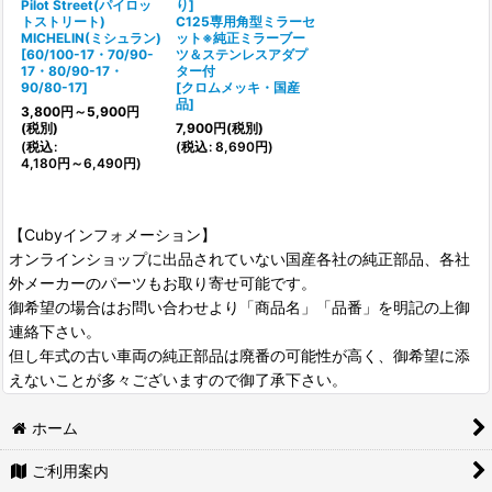
Pilot Street(パイロッ
り]
トストリート)
C125専用角型ミラーセ
MICHELIN(ミシュラン)
ット※純正ミラーブー
[
60/100-17・70/90-
ツ＆ステンレスアダプ
17・80/90-17・
ター付
90/80-17
]
[
クロムメッキ・国産
品
]
3,800
円
～5,900
円
(税別)
7,900
円
(税別)
(
税込
:
(
税込
:
8,690
円
)
4,180
円
～6,490
円
)
【Cubyインフォメーション】
オンラインショップに出品されていない国産各社の純正部品、各社
外メーカーのパーツもお取り寄せ可能です。
御希望の場合はお問い合わせより「商品名」「品番」を明記の上御
連絡下さい。
但し年式の古い車両の純正部品は廃番の可能性が高く、御希望に添
えないことが多々ございますので御了承下さい。
ホーム
ご利用案内