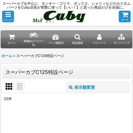
スーパーカブを中心に、モンキー・ゴリラ、ダックス、シャリィなどのカスタム
パーツをCuby店長が実際に使って【いい！】と思った商品だけを全国に。
メニュー
カート
車種&カテゴリー
カート
パーツ種類別
商品検索
マイページ
サイトマップ
別
ホーム
>
スーパーカブC125特設ページ
スーパーカブC125特設ページ
表示順変更
閉じる
23
件
表示数
:
並び順
: