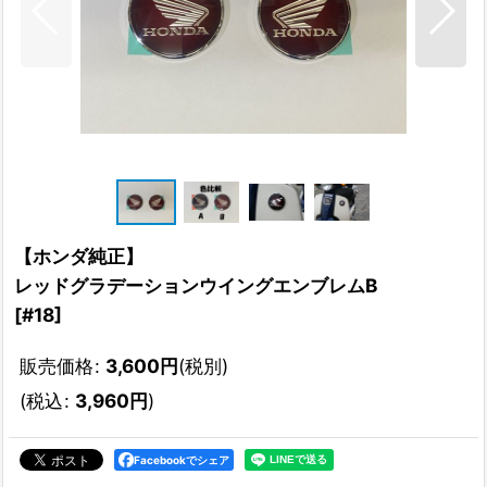
【ホンダ純正】
レッドグラデーションウイングエンブレムB
[
#18
]
販売価格
:
3,600
円
(税別)
(
税込
:
3,960
円
)
Facebookでシェア