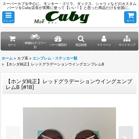
スーパーカブを中心に、モンキー・ゴリラ、ダックス、シャリィなどのカスタム
パーツをCuby店長が実際に使って【いい！】と思った商品だけを全国に。
メニュー
カート
車種&カテゴリー
カート
パーツ種類別
商品検索
マイページ
サイトマップ
別
ホーム
>
カブ系
>
エンブレム・ステッカー類
>
【ホンダ純正】レッドグラデーションウイングエンブレムB
【ホンダ純正】レッドグラデーションウイングエンブ
レムB
[
#18
]