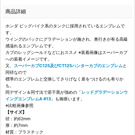
商品詳細
ホンダ ビッグバイク系のタンクに採用されているエンブレムで
す。
ウイングのバックにグラデーションが施され、奥行きが有る高級
感溢れるエンブレムです。
カブのレッグシールドなどにおススメ ※装着画像はスーパーカブ
への装着イメージです。
又、
スーパーカブC125及びCT125ハンターカブのエンブレム
と
同径なので
標準のエンブレムと交換してさりげなく差をつけるのも有りか
も。
同デザイン＆同寸法で若干黒が強めの「
レッドグラデーションウ
イングエンブレムA #13
」も御座います。
※比較画像参照
【サイズ】
径：約62mm
厚：約7mm
材質：プラスチック