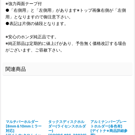
※強力両面テープ付
●「右側用」と「左側用」があります※トップ画像右側が「左側
用」となりますので御注意下さい。
●表記は片側の値段となります。
※安心のホンダ純正品です。
※純正部品は定期的に値上げがあり、予告無く価格改訂する場合
がございます、ご容赦下さい。
関連商品
マルチバーホルダー
タックスディスクホル
アルミナンバープレー
[8mm＆10mmミラー
ダー(ライセンスホルダ
トホルダー[各色有]
対応]
ー)
[
デイトナ※商品詳細参
[