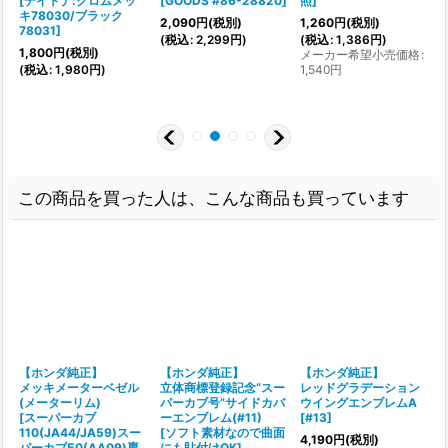
[
デイトナ:クロムメッ
[
GOODS #86-28820
]
照
]
キ78030/ブラック
2,090
円
(税別)
1,260
円
(税別)
(
78031
]
(
税込
:
2,299
円
)
(
税込
:
1,386
円
)
1,800
円
(税別)
メーカー希望小売価格
:
(
税込
:
1,980
円
)
1,540
円
:
この商品を買った人は、こんな商品も買っています
【ホンダ純正】
【ホンダ純正】
【ホンダ純正】
メッキメーターベゼル
立体商標登録記念“スー
レッドグラデーション
(メーターリム)
パーカブ号”サイドカバ
ウイングエンブレムA
[
スーパーカブ
ーエンブレム(#11)
[
#13
]
[
110(JA44/JA59)スー
[
ソフト素材なので曲面
4,190
円
(税別)
4
パーカブ50(AA09)専
にも貼付けOK
]