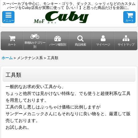
スーパーカブを中心に、モンキー・ゴリラ、ダックス、シャリィなどのカスタム
パーツをCuby店長が実際に使って【いい！】と思った商品だけを全国に。
メニュー
カート
車種&カテゴリー
カート
パーツ種類別
商品検索
マイページ
サイトマップ
別
ホーム
>
メンテナンス系
>
工具類
工具類
一般的なお求め安い工具から、
ちょっと他所では見かけない特殊な、でも使うと超便利系な工具
を用意しております。
工具の良し悪しはぶっちゃけ価格に比例しますが
サンデーメカニックさんにもそれなりに良い物をと、厳選して販
売しております。
お試しあれ。