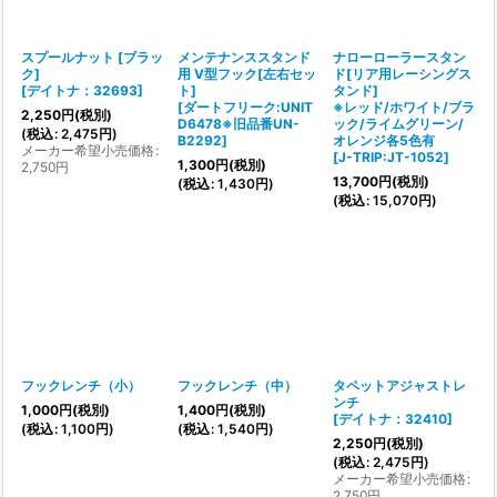
スプールナット [ブラッ
メンテナンススタンド
ナローローラースタン
ク]
用 V型フック[左右セッ
ド[リア用レーシングス
[
デイトナ：32693
]
ト]
タンド]
[
ダートフリーク:UNIT
※レッド/ホワイト/ブラ
2,250
円
(税別)
D6478※旧品番UN-
ック/ライムグリーン/
(
税込
:
2,475
円
)
B2292
]
オレンジ各5色有
メーカー希望小売価格
:
[
J-TRIP:JT-1052
]
1,300
円
(税別)
2,750
円
13,700
円
(税別)
(
税込
:
1,430
円
)
(
税込
:
15,070
円
)
フックレンチ（小）
フックレンチ（中）
タペットアジャストレ
ンチ
1,000
円
(税別)
1,400
円
(税別)
[
デイトナ：32410
]
(
税込
:
1,100
円
)
(
税込
:
1,540
円
)
2,250
円
(税別)
(
税込
:
2,475
円
)
メーカー希望小売価格
:
2,750
円