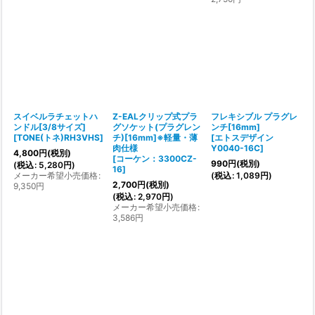
スイベルラチェットハ
Z-EALクリップ式プラ
フレキシブル プラグレ
ンドル[3/8サイズ]
グソケット(プラグレン
ンチ[16mm]
[
TONE(トネ)RH3VHS
]
チ)[16mm]※軽量・薄
[
エトスデザイン
肉仕様
Y0040-16C
]
4,800
円
(税別)
[
コーケン：3300CZ-
990
円
(税別)
(
税込
:
5,280
円
)
16
]
メーカー希望小売価格
:
(
税込
:
1,089
円
)
2,700
円
(税別)
9,350
円
(
税込
:
2,970
円
)
メーカー希望小売価格
:
3,586
円