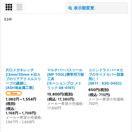
表示順変更
閉じる
33
件
表示数
:
並び順
:
絞り込む
片口メガネレンチ
マルチパーパスツール
コインドライバー※カ
23mm/30mm ※旧カ
[MP TOOL]携帯用万能
ブのサイドカバー脱着
ブのリアアクスルスリ
工具
用に！
ーブの緩締に
[
モーションプロ:メト
[
SK11：830-045C
]
[
ASH旭金属工業
]
リック 08-0161
]
650
円
(税別)
15,800
円
(税別)
(
税込
:
715
円
)
(
税込
:
17,380
円
)
メーカー希望小売価格
:
1,062
円
～1,554
円
メーカー希望小売価格
:
792
円
(税別)
17,600
円
(
税込
:
1,168
円
～1,709
円
)
メーカー希望小売価格
:
1,947
円
～2,849
円