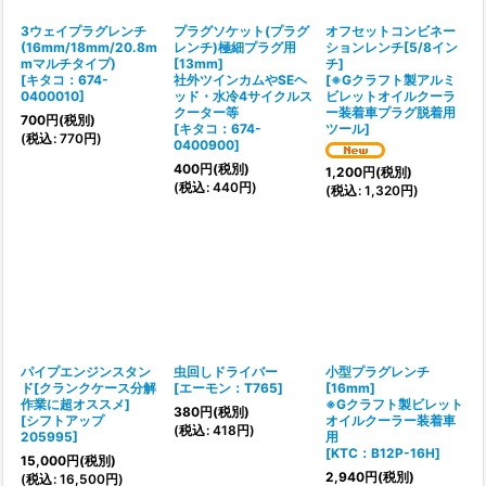
3ウェイプラグレンチ
プラグソケット(プラグ
オフセットコンビネー
(16mm/18mm/20.8m
レンチ)極細プラグ用
ションレンチ[5/8イン
mマルチタイプ)
[13mm]
チ]
[
キタコ：674-
社外ツインカムやSEヘ
[
※Gクラフト製アルミ
0400010
]
ッド・水冷4サイクルス
ビレットオイルクーラ
クーター等
ー装着車プラグ脱着用
700
円
(税別)
[
キタコ：674-
ツール
]
(
税込
:
770
円
)
0400900
]
400
円
(税別)
1,200
円
(税別)
(
税込
:
440
円
)
(
税込
:
1,320
円
)
パイプエンジンスタン
虫回しドライバー
小型プラグレンチ
ド[クランクケース分解
[
エーモン：T765
]
[16mm]
作業に超オススメ]
※Gクラフト製ビレット
380
円
(税別)
[
シフトアップ
オイルクーラー装着車
(
税込
:
418
円
)
205995
]
用
[
KTC：B12P-16H
]
15,000
円
(税別)
2,940
円
(税別)
(
税込
:
16,500
円
)