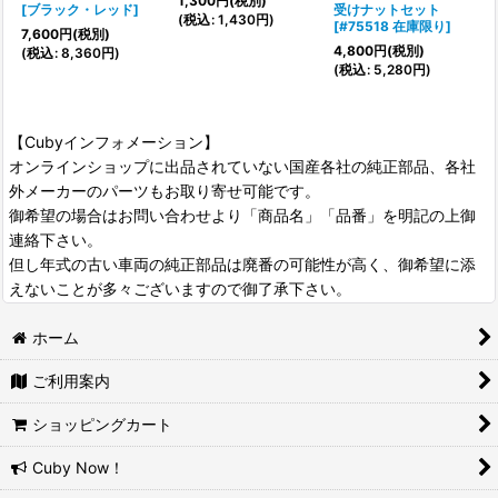
1,300
円
(税別)
[
ブラック・レッド
]
受けナットセット
(
税込
:
1,430
円
)
[
#75518 在庫限り
]
7,600
円
(税別)
4,800
円
(税別)
(
税込
:
8,360
円
)
(
税込
:
5,280
円
)
【Cubyインフォメーション】
オンラインショップに出品されていない国産各社の純正部品、各社
外メーカーのパーツもお取り寄せ可能です。
御希望の場合はお問い合わせより「商品名」「品番」を明記の上御
連絡下さい。
但し年式の古い車両の純正部品は廃番の可能性が高く、御希望に添
えないことが多々ございますので御了承下さい。
ホーム
ご利用案内
ショッピングカート
Cuby Now！