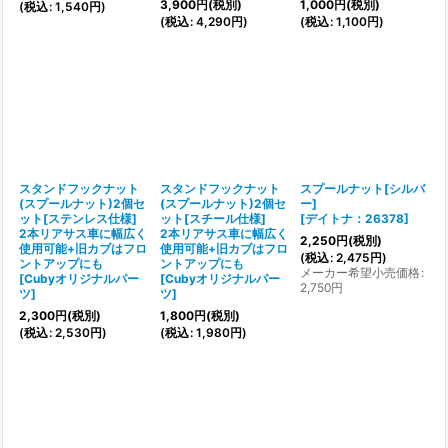
3,900
円
(税別)
1,000
円
(税別)
(
税込
:
1,540
円
)
(
税込
:
4,290
円
)
(
税込
:
1,100
円
)
スタンドフックナット
スタンドフックナット
スプールナット[シルバ
(スプールナット)2個セ
(スプールナット)2個セ
ー]
ット[ステンレス仕様]
ット[スチール仕様]
[
デイトナ：26378
]
2本リアサス車に幅広く
2本リアサス車に幅広く
2,250
円
(税別)
使用可能+旧カブはフロ
使用可能+旧カブはフロ
(
税込
:
2,475
円
)
ントアップにも
ントアップにも
メーカー希望小売価格
:
[
Cubyオリジナルパー
[
Cubyオリジナルパー
2,750
円
ツ
]
ツ
]
2,300
円
(税別)
1,800
円
(税別)
(
税込
:
2,530
円
)
(
税込
:
1,980
円
)