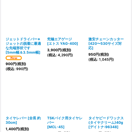
ジェットドライバー※
究極エアゲージ
激安チェーンカッター
ジェットの脱着に最適
[
エトス YAG-400
]
[
420〜530サイズ対
な先端形状です
応
]
3,900
円
(税別)
[
5mm幅＆3.5mm幅
]
950
円
(税別)
(
税込
:
4,290
円
)
(
税込
:
1,045
円
)
900
円
(税別)
(
税込
:
990
円
)
タイヤレバー
[
全長 約
TSKバイク用タイヤレ
タイヤビードワックス
30cm
]
バー
(タイヤクリーム)40g
[
MCL-45
]
[
デイトナ:96348
]
1,400
円
(税別)