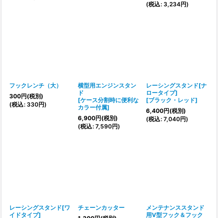
(
税込
:
3,234
円
)
フックレンチ（大）
横型用エンジンスタン
レーシングスタンド[ナ
ド
ロータイプ]
300
円
(税別)
[
ケース分割時に便利な
[
ブラック・レッド
]
(
税込
:
330
円
)
カラー付属
]
6,400
円
(税別)
6,900
円
(税別)
(
税込
:
7,040
円
)
(
税込
:
7,590
円
)
レーシングスタンド[ワ
チェーンカッター
メンテナンススタンド
イドタイプ]
用V型フック＆フック