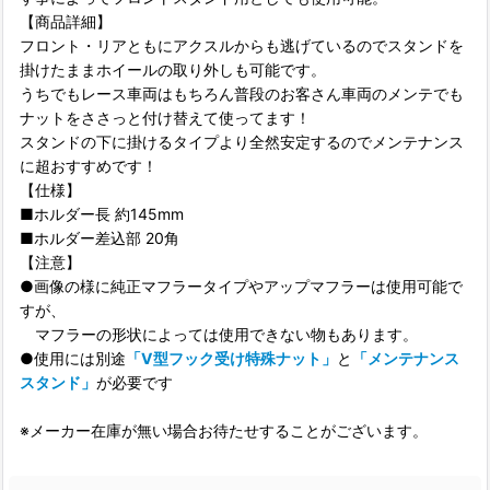
【商品詳細】
フロント・リアともにアクスルからも逃げているのでスタンドを
掛けたままホイールの取り外しも可能です。
うちでもレース車両はもちろん普段のお客さん車両のメンテでも
ナットをささっと付け替えて使ってます！
スタンドの下に掛けるタイプより全然安定するのでメンテナンス
に超おすすめです！
【仕様】
■ホルダー長 約145mm
■ホルダー差込部 20角
【注意】
●画像の様に純正マフラータイプやアップマフラーは使用可能で
すが、
マフラーの形状によっては使用できない物もあります。
●使用には別途
「V型フック受け特殊ナット」
と
「メンテナンス
スタンド」
が必要です
※メーカー在庫が無い場合お待たせすることがございます。