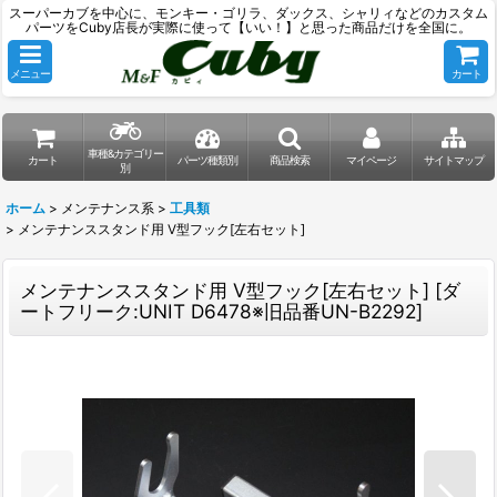
スーパーカブを中心に、モンキー・ゴリラ、ダックス、シャリィなどのカスタム
パーツをCuby店長が実際に使って【いい！】と思った商品だけを全国に。
メニュー
カート
車種&カテゴリー
カート
パーツ種類別
商品検索
マイページ
サイトマップ
別
ホーム
>
メンテナンス系
>
工具類
>
メンテナンススタンド用 V型フック[左右セット]
メンテナンススタンド用 V型フック[左右セット]
[
ダ
ートフリーク:UNIT D6478※旧品番UN-B2292
]