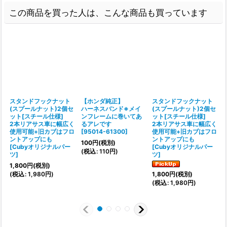
この商品を買った人は、こんな商品も買っています
スタンドフックナット
【ホンダ純正】
スタンドフックナット
(スプールナット)2個セ
ハーネスバンド※メイ
(スプールナット)2個セ
ット[スチール仕様]
ンフレームに巻いてあ
ット[スチール仕様]
2本リアサス車に幅広く
るアレです
2本リアサス車に幅広く
[
使用可能+旧カブはフロ
[
95014-61300
]
使用可能+旧カブはフロ
ントアップにも
ントアップにも
100
円
(税別)
1
[
Cubyオリジナルパー
[
Cubyオリジナルパー
(
税込
:
110
円
)
(
ツ
]
ツ
]
1,800
円
(税別)
(
税込
:
1,980
円
)
1,800
円
(税別)
(
税込
:
1,980
円
)