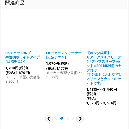
関連商品
EKチェーンルブ
EKチェーンクリーナー
【ホンダ純正】
]
半透明ホワイトタイプ
[
江沼チエン
]
リアアクスルスリーブ
[
江沼チエン
]
(リアハブスリーブ)セ
1,070
円
(税別)
ット※2011年以前のカ
1,700
円
(税別)
(
税込
:
1,177
円
)
ブ向け
[
(
税込
:
1,870
円
)
メーカー希望小売価格
:
[
ネジ山をつぶしやすい
メーカー希望小売価格
:
1,386
円
スリーブとナットのセ
2,200
円
ットです
]
1
1,430
円
～3,440
円
(
(税別)
(
税込
:
2
1,573
円
～3,784
円
)