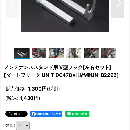
メンテナンススタンド用 V型フック[左右セット]
[
ダートフリーク:UNIT D6478※旧品番UN-B2292
]
販売価格
:
1,300
円
(税別)
(
税込
:
1,430
円
)
Facebookでシェア
数量
: