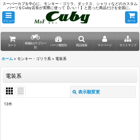
スーパーカブを中心に、モンキー・ゴリラ、ダックス、シャリィなどのカスタム
パーツをCuby店長が実際に使って【いい！】と思った商品だけを全国に。
メニュー
カート
車種&カテゴリー
カート
パーツ種類別
商品検索
マイページ
サイトマップ
別
ホーム
>
モンキー・ゴリラ系
>
電装系
電装系
表示順変更
閉じる
13
件
表示数
:
並び順
: