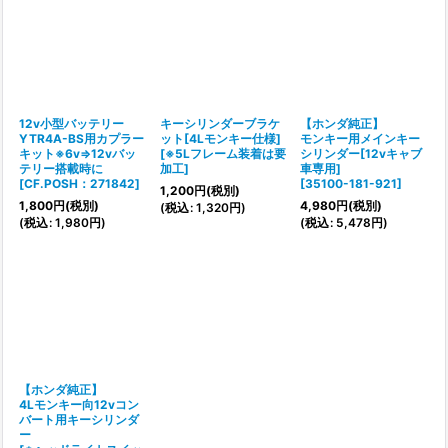
12v小型バッテリー
キーシリンダーブラケ
【ホンダ純正】
YTR4A-BS用カプラー
ット[4Lモンキー仕様]
モンキー用メインキー
キット※6v⇒12vバッ
[
※5Lフレーム装着は要
シリンダー[12vキャブ
テリー搭載時に
加工
]
車専用]
[
CF.POSH：271842
]
[
35100-181-921
]
1,200
円
(税別)
1,800
円
(税別)
4,980
円
(税別)
(
税込
:
1,320
円
)
(
税込
:
1,980
円
)
(
税込
:
5,478
円
)
【ホンダ純正】
4Lモンキー向12vコン
バート用キーシリンダ
ー