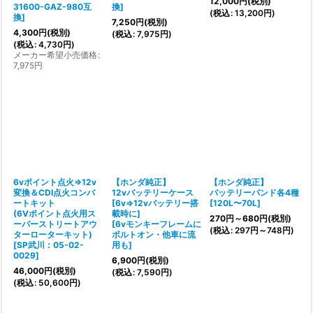
12,000
円
(税別)
31600-GAZ-980互
換
]
(
税込
:
13,200
円
)
換
]
7,250
円
(税別)
4,300
円
(税別)
(
税込
:
7,975
円
)
(
税込
:
4,730
円
)
メーカー希望小売価格
:
7,975
円
6vポイント点火⇒12v
【ホンダ純正】
【ホンダ純正】
変換＆CDI点火コンバ
12vバッテリーケース
バッテリーバンド各4種
ートキット
[6v⇒12vバッテリー搭
[
120L〜70L
]
(6Vポイント点火用ス
載時に]
270
円
～680
円
(税別)
ーパーストリートアウ
[
6vモンキーフレームに
(
税込
:
297
円
～748
円
)
ターローターキット)
ボルトオン・他車に流
[
SP武川：05-02-
用も
]
0029
]
6,900
円
(税別)
46,000
円
(税別)
(
税込
:
7,590
円
)
(
税込
:
50,600
円
)