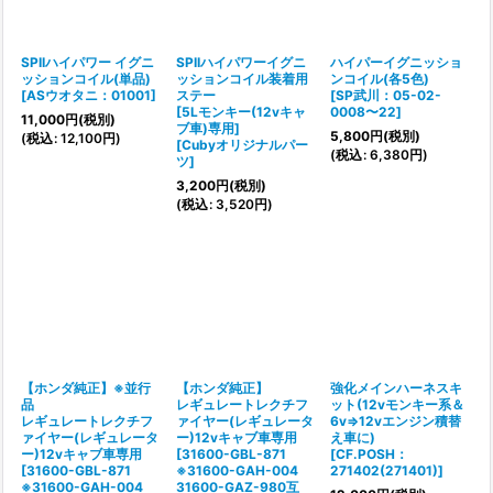
絞り込む
SPIIハイパワー イグニ
SPIIハイパワーイグニ
ハイパーイグニッショ
ッションコイル(単品)
ッションコイル装着用
ンコイル(各5色)
[
ASウオタニ：01001
]
ステー
[
SP武川：05-02-
[5Lモンキー(12vキャ
0008〜22
]
11,000
円
(税別)
ブ車)専用]
5,800
円
(税別)
(
税込
:
12,100
円
)
[
Cubyオリジナルパー
(
税込
:
6,380
円
)
ツ
]
3,200
円
(税別)
(
税込
:
3,520
円
)
【ホンダ純正】※並行
【ホンダ純正】
強化メインハーネスキ
品
レギュレートレクチフ
ット(12vモンキー系＆
レギュレートレクチフ
ァイヤー(レギュレータ
6v⇒12vエンジン積替
ァイヤー(レギュレータ
ー)12vキャブ車専用
え車に)
ー)12vキャブ車専用
[
31600-GBL-871
[
CF.POSH：
[
31600-GBL-871
※31600-GAH-004
271402(271401)
]
※31600-GAH-004
31600-GAZ-980互