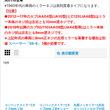
50/110全車
※1960年代の車両のミラーネジは原則貫通タイプになります。
【注意】
●2012〜17年のカブ(AA04型/JA10型)とC125(JA48型)はミラ
ー本体のネジ径は左右とも10mm逆ネジです。
●2018年以降のカブ50/110(AA09型/JA44型等)はミラー本体
のネジ径は左右とも8mm逆ネジです。
※上記年式の車両に8mm正ネジの左用ミラーを装着する場合は別
途
スペーサー「SS-6」
1個が必要です。
表示順変更
閉じる
15
件
表示数
:
並び順
:
絞り込む
コンベックスミラー[タ
コンベックスミラー[タ
丸型メッキミラー(左右
イプmini ＺII]
イプmini ＺII]※ショー
セット)リトルカブや旧