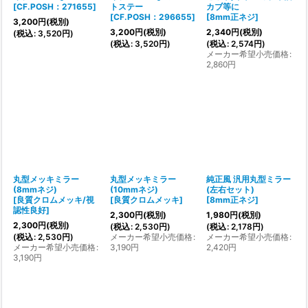
[
CF.POSH：271655
]
トステー
カブ等に
[
CF.POSH：296655
]
[
8mm正ネジ
]
3,200
円
(税別)
3,200
円
(税別)
2,340
円
(税別)
(
税込
:
3,520
円
)
(
税込
:
3,520
円
)
(
税込
:
2,574
円
)
メーカー希望小売価格
:
2,860
円
丸型メッキミラー
丸型メッキミラー
純正風 汎用丸型ミラー
(8mmネジ)
(10mmネジ)
(左右セット)
[
良質クロムメッキ/視
[
良質クロムメッキ
]
[
8mm正ネジ
]
認性良好
]
2,300
円
(税別)
1,980
円
(税別)
2,300
円
(税別)
(
税込
:
2,530
円
)
(
税込
:
2,178
円
)
(
税込
:
2,530
円
)
メーカー希望小売価格
:
メーカー希望小売価格
:
メーカー希望小売価格
:
3,190
円
2,420
円
3,190
円