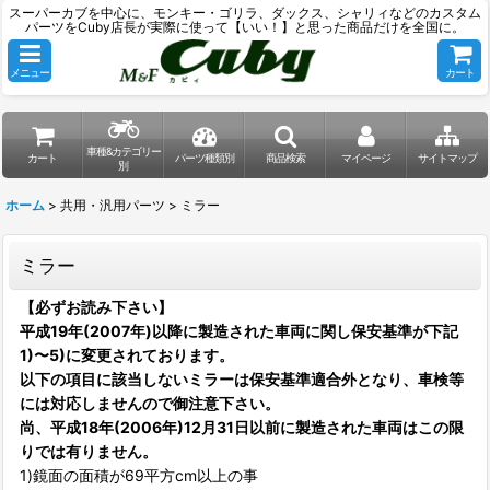
スーパーカブを中心に、モンキー・ゴリラ、ダックス、シャリィなどのカスタム
パーツをCuby店長が実際に使って【いい！】と思った商品だけを全国に。
メニュー
カート
車種&カテゴリー
カート
パーツ種類別
商品検索
マイページ
サイトマップ
別
ホーム
>
共用・汎用パーツ
>
ミラー
ミラー
【必ずお読み下さい】
平成19年(2007年)以降に製造された車両に関し保安基準が下記
1)〜5)に変更されております。
以下の項目に該当しないミラーは保安基準適合外となり、車検等
には対応しませんので御注意下さい。
尚、平成18年(2006年)12月31日以前に製造された車両はこの限
りでは有りません。
1)鏡面の面積が69平方cm以上の事