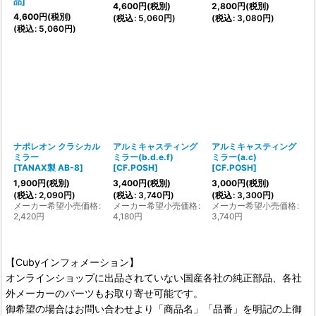
品
]
4,600
円
(税別)
2,800
円
(税別)
4,600
円
(税別)
(
税込
:
5,060
円
)
(
税込
:
3,080
円
)
(
税込
:
5,060
円
)
ナポレオン クラシカル
アルミキャスティング
アルミキャスティング
ミラー
ミラー(b.d.e.f)
ミラー(a.c)
[
TANAX製 AB-8
]
[
CF.POSH
]
[
CF.POSH
]
1,900
円
(税別)
3,400
円
(税別)
3,000
円
(税別)
(
税込
:
2,090
円
)
(
税込
:
3,740
円
)
(
税込
:
3,300
円
)
メーカー希望小売価格
:
メーカー希望小売価格
:
メーカー希望小売価格
:
2,420
円
4,180
円
3,740
円
【Cubyインフォメーション】
オンラインショップに出品されていない国産各社の純正部品、各社
外メーカーのパーツもお取り寄せ可能です。
御希望の場合はお問い合わせより「商品名」「品番」を明記の上御