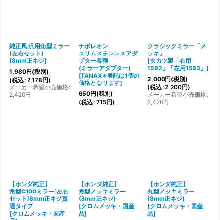
純正風 汎用角型ミラー
ナポレオン
クラシックミラー「メ
(左右セット)
スリムステンレスアダ
ッキ」
[
8mm正ネジ
]
プター各種
[
タカツ製「右用
(ミラーアダプター)
1592」「左用1593」
]
1,980
円
(税別)
[
TANAX※表記は1個の
2,000
円
(税別)
(
税込
:
2,178
円
)
価格となります
]
メーカー希望小売価格
:
(
税込
:
2,200
円
)
650
円
(税別)
2,420
円
メーカー希望小売価格
:
(
税込
:
715
円
)
2,420
円
【ホンダ純正】
【ホンダ純正】
【ホンダ純正】
角型C100ミラー[左右
角型メッキミラー
丸型メッキミラー
セット]8mm正ネジ貫
(8mm正ネジ)
(8mm正ネジ)
通タイプ
[
クロムメッキ・国産
[
クロムメッキ・国産
[
クロムメッキ・国産
品
]
品
]