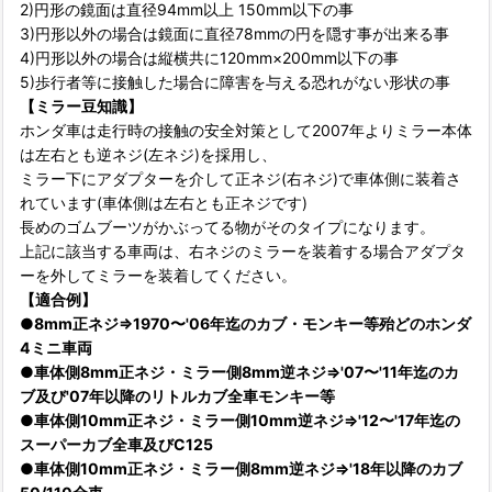
2)円形の鏡面は直径94mm以上 150mm以下の事
3)円形以外の場合は鏡面に直径78mmの円を隠す事が出来る事
4)円形以外の場合は縦横共に120mm×200mm以下の事
5)歩行者等に接触した場合に障害を与える恐れがない形状の事
【ミラー豆知識】
ホンダ車は走行時の接触の安全対策として2007年よりミラー本体
は左右とも逆ネジ(左ネジ)を採用し、
ミラー下にアダプターを介して正ネジ(右ネジ)で車体側に装着さ
れています(車体側は左右とも正ネジです)
長めのゴムブーツがかぶってる物がそのタイプになります。
上記に該当する車両は、右ネジのミラーを装着する場合アダプタ
ーを外してミラーを装着してください。
【適合例】
●8mm正ネジ⇒1970〜'06年迄のカブ・モンキー等殆どのホンダ
4ミニ車両
●車体側8mm正ネジ・ミラー側8mm逆ネジ⇒'07〜'11年迄のカ
ブ及び'07年以降のリトルカブ全車モンキー等
●車体側10mm正ネジ・ミラー側10mm逆ネジ⇒'12〜'17年迄の
スーパーカブ全車及びC125
●車体側10mm正ネジ・ミラー側8mm逆ネジ⇒'18年以降のカブ