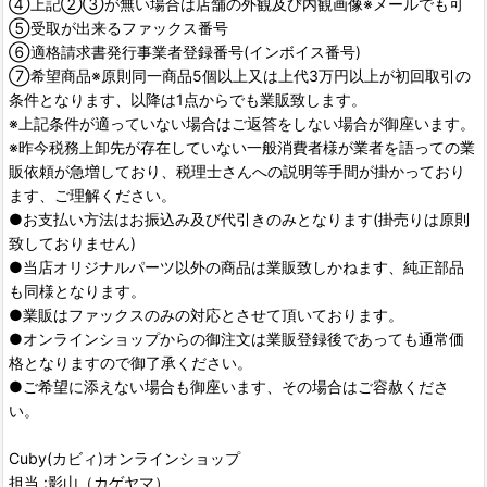
④上記②③が無い場合は店舗の外観及び内観画像※メールでも可
⑤受取が出来るファックス番号
⑥適格請求書発行事業者登録番号(インボイス番号)
⑦希望商品※原則同一商品5個以上又は上代3万円以上が初回取引の
条件となります、以降は1点からでも業販致します。
※上記条件が適っていない場合はご返答をしない場合が御座います。
※昨今税務上卸先が存在していない一般消費者様が業者を語っての業
販依頼が急増しており、税理士さんへの説明等手間が掛かっており
ます、ご理解ください。
●お支払い方法はお振込み及び代引きのみとなります(掛売りは原則
致しておりません)
●当店オリジナルパーツ以外の商品は業販致しかねます、純正部品
も同様となります。
●業販はファックスのみの対応とさせて頂いております。
●オンラインショップからの御注文は業販登録後であっても通常価
格となりますので御了承ください。
●ご希望に添えない場合も御座います、その場合はご容赦くださ
い。
Cuby(カビィ)オンラインショップ
担当 :影山（カゲヤマ）