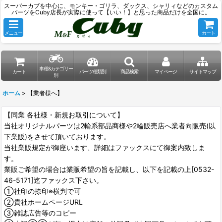
スーパーカブを中心に、モンキー・ゴリラ、ダックス、シャリィなどのカスタム
パーツをCuby店長が実際に使って【いい！】と思った商品だけを全国に。
メニュー
カート
車種&カテゴリー
カート
パーツ種類別
商品検索
マイページ
サイトマップ
別
ホーム
>
【業者様へ】
【同業 各社様・新規お取引について】
当社オリジナルパーツは2輪系部品商様や2輪販売店へ業者向販売(以
下業販)をさせて頂いております。
当社業販規定が御座います、詳細はファックスにて御案内致しま
す。
業販ご希望の場合は業販希望の旨を記載し、以下を記載の上[0532-
46-5171]迄ファックス下さい。
①社印の捺印※横判で可
②貴社ホームページURL
③雑誌広告等のコピー