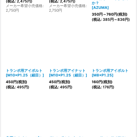
(
税込
:
2,475
円
)
(
税込
:
2,475
円
)
か？
メーカー希望小売価格
:
メーカー希望小売価格
:
[
AZUMA
]
2,750
円
2,750
円
350
円
～760
円
(税別)
(
税込
:
385
円
～836
円
)
トランポ用アイボルト
トランポ用アイナット
トランポ用アイボルト
[
M10×P1.25（細目）
]
[
M10×P1.25（細目）
]
[
M8×P1.25
]
450
円
(税別)
450
円
(税別)
160
円
(税別)
(
税込
:
495
円
)
(
税込
:
495
円
)
(
税込
:
176
円
)