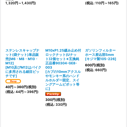
1,320
円
～1,430
円
)
(
税込
:
110
円
～165
円
)
ステンレスキャップナ
M10xP1.25緩み止め付
ガソリンフィルター
ット(袋ナット)単品販
ロックナット(Uナッ
ホース差込部5mm
売[M6・M8・M10・
ト)2個セット※互換純
[
キジマ製105-226
]
M12]
正品番90304-GE8-
600
円
(税別)
[
M10及びM12はバイク
003
(
税込
:
660
円
)
に多用される細目ピッ
[
カブの10mmアクスル
チです
]
やモンキー系のハンド
ルホルダー固定、スイ
ングアームピポット等
40
円
～360
円
(税別)
に
]
(
税込
:
44
円
～396
円
)
300
円
(税別)
(
税込
:
330
円
)