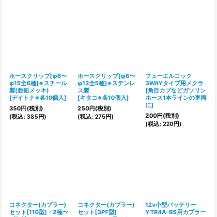
ホースクリップ[φ6〜
ホースクリップ[φ6〜
フューエルコック
φ15全6種]※スチール
φ12全5種]※ステンレ
3WAYタイプ用メクラ
製(亜鉛メッキ)
ス製
[
角目カブなどガソリン
[
デイトナ※各10個入
]
[
キタコ※各10個入
]
ホース1本ラインの車両
に
]
350
円
(税別)
250
円
(税別)
200
円
(税別)
(
税込
:
385
円
)
(
税込
:
275
円
)
(
税込
:
220
円
)
コネクター(カプラー)
コネクター(カプラー)
12v小型バッテリー
セット[110型]・2極〜
セット[3PF型]
YTR4A-BS用カプラー