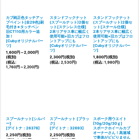
絞り込む
カブ純正色タッチアッ
スタンドフックナット
スタンドフックナット
プペイント[全29色]刷
(スプールナット)2個セ
(スプールナット)2個セ
毛付き※タッチペン
ット[ステンレス仕様]
ット[スチール仕様]
旧CT110用カラー追
2本リアサス車に幅広く
2本リアサス車に幅広く
加！
使用可能+旧カブはフロ
使用可能+旧カブはフロ
[
Cubyオリジナルパー
ントアップにも
ントアップにも
ツ
]
[
Cubyオリジナルパー
[
Cubyオリジナルパー
ツ
]
ツ
]
1,600
円
～2,000
円
(税別)
2,300
円
(税別)
1,800
円
(税別)
(
税込
:
(
税込
:
2,530
円
)
(
税込
:
1,980
円
)
1,760
円
～2,200
円
)
スプールナット[シルバ
スプールナット [ブラッ
スポーク用ウエイト
ー]
ク]
[10g/20g/30ｇ]
[
デイトナ：26378
]
[
デイトナ：32693
]
スポークホイールカブ
オーナーさん！高速域
2,250
円
(税別)
2,250
円
(税別)
で車体がビビりません