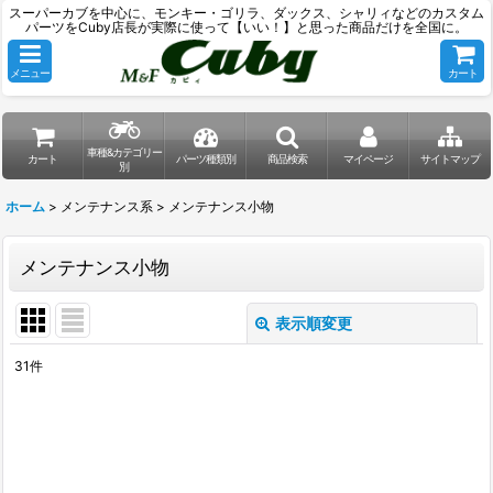
スーパーカブを中心に、モンキー・ゴリラ、ダックス、シャリィなどのカスタム
パーツをCuby店長が実際に使って【いい！】と思った商品だけを全国に。
メニュー
カート
車種&カテゴリー
カート
パーツ種類別
商品検索
マイページ
サイトマップ
別
ホーム
>
メンテナンス系
>
メンテナンス小物
メンテナンス小物
表示順変更
閉じる
31
件
表示数
:
並び順
: