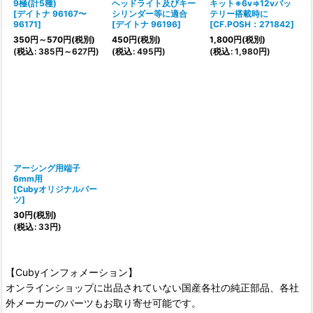
9極(計5種)
ヘッドライト及びキー
キット※6v⇒12vバッ
[
デイトナ 96167〜
シリンダー等に適合
テリー搭載時に
96171
]
[
デイトナ 96196
]
[
CF.POSH：271842
]
350
円
～570
円
(税別)
450
円
(税別)
1,800
円
(税別)
(
税込
:
385
円
～627
円
)
(
税込
:
495
円
)
(
税込
:
1,980
円
)
アーシング用端子
6mm用
[
Cubyオリジナルパー
ツ
]
30
円
(税別)
(
税込
:
33
円
)
【Cubyインフォメーション】
オンラインショップに出品されていない国産各社の純正部品、各社
外メーカーのパーツもお取り寄せ可能です。