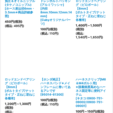
負圧＆オイルニップル
ドレンボルトパッキン
ロッドエンドベアリン
(タケノコニップル)
[アルミワッシャ]
グ（ピロボール）
[
ホース差込径6mm・
[内径
【8mm】
3.5mm※商品詳細参
8mm.10mm.12mm.14
[
ボルトタイプ/ナット
照
]
mm]
タイプ・正ねじ逆ねじ
[
Cubyオリジナルパー
各種有
]
450
円
(税別)
ツ
]
1,400
円
～1,500
円
(
税込
:
495
円
)
100
円
(税別)
(税別)
(
税込
:
110
円
)
(
税込
:
1,540
円
～1,650
円
)
ロッドエンドベアリン
【ホンダ純正】
ハーネスクリップ[M6
グ（ピロボール）
ハーネスバンド※メイ
＆M4ボルト用]
【6mm】
ンフレームに巻いてあ
※脱着頻度高めなハー
[
ボルトタイプ/ナット
るアレです
ネス固定等に便利アイ
タイプ・正ねじ逆ねじ
[
95014-61300
]
テム
各種有
]
[
キタコ:0900-751-
100
円
(税別)
09002/0900-751-
1,200
円
～1,300
円
(
税込
:
110
円
)
09001
]
(税別)
100
円
～150
円
(税別)
(
税込
: