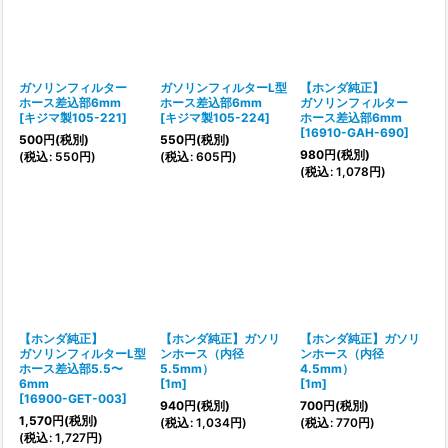
ガソリンフィルター
ガソリンフィルターL型
【ホンダ純正】
ホース差込部6mm
ホース差込部6mm
ガソリンフィルター
[
キジマ製105-221
]
[
キジマ製105-224
]
ホース差込部6mm
[
16910-GAH-690
]
500
円
(税別)
550
円
(税別)
980
円
(税別)
(
税込
:
550
円
)
(
税込
:
605
円
)
(
税込
:
1,078
円
)
【ホンダ純正】
【ホンダ純正】ガソリ
【ホンダ純正】ガソリ
ガソリンフィルターL型
ンホース（内径
ンホース（内径
ホース差込部5.5〜
5.5mm）
4.5mm）
6mm
[
1m
]
[
1m
]
[
16900-GET-003
]
940
円
(税別)
700
円
(税別)
1,570
円
(税別)
(
税込
:
1,034
円
)
(
税込
:
770
円
)
(
税込
:
1,727
円
)