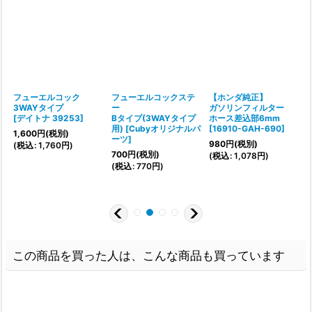
フューエルコック
フューエルコックステ
【ホンダ純正】
3WAYタイプ
ー
ガソリンフィルター
[
デイトナ 39253
]
Bタイプ(3WAYタイプ
ホース差込部6mm
[
用)
[
Cubyオリジナルパ
[
16910-GAH-690
]
1,600
円
(税別)
ーツ
]
980
円
(税別)
(
税込
:
1,760
円
)
(
700
円
(税別)
(
税込
:
1,078
円
)
(
税込
:
770
円
)
この商品を買った人は、こんな商品も買っています