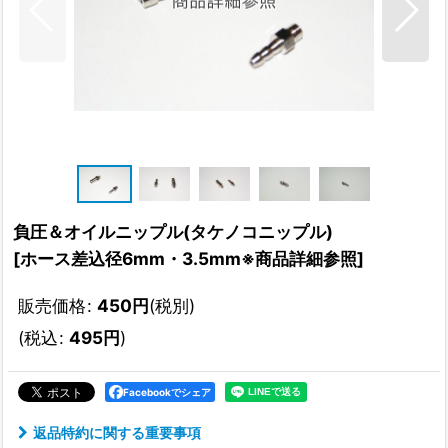
負圧＆オイルニップル(タケノコニップル)
[
ホース差込径6mm・3.5mm※商品詳細参照
]
販売価格
:
450
円
(税別)
(
税込
:
495
円
)
Facebookでシェア
返品特約に関する重要事項