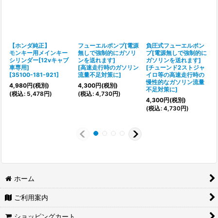
【ホンダ純正】
フューエルポンプ[電源
負圧式フューエルポン
モンキー用メインキー
無しで強制的にガソリ
プ[電源無しで強制的に
シリンダー[12vキャブ
ンを送れます]
ガソリンを送れます]
車専用]
[
高速走行時のガソリン
[
チューンド2ストジャ
[
35100-181-921
]
流量不足対策に
]
イロ等の高速走行時の
[
慢性的なガソリン流量
4,980
円
(税別)
4,300
円
(税別)
不足対策に
]
(
税込
:
5,478
円
)
(
税込
:
4,730
円
)
(
4,300
円
(税別)
(
税込
:
4,730
円
)
ホーム
ご利用案内
ショッピングカート