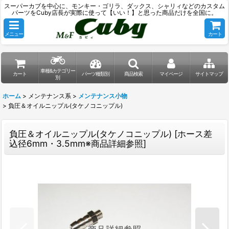
スーパーカブを中心に、モンキー・ゴリラ、ダックス、シャリィなどのカスタム
パーツをCuby店長が実際に使って【いい！】と思った商品だけを全国に。
メニュー
カート
車種&カテゴリー
カート
パーツ種類別
商品検索
マイページ
サイトマップ
別
ホーム
>
メンテナンス系
>
メンテナンス小物
>
負圧＆オイルニップル(タケノコニップル)
負圧＆オイルニップル(タケノコニップル)
[
ホース差
込径6mm・3.5mm※商品詳細参照
]