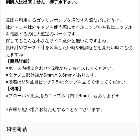
則購入は出来ません、御了承下さい。
負圧を利用するガソリンポンプを増設する際などにどうぞ。
社外マニや社外キャブを使う際にオイルニップルや負圧ニップル
を増設するのに大重宝のパーツです。
探してもこんな小さなサイズ意外と無いんですよね。
負圧計やブースト計を装着したい時や同調などを見たい時にも使
えますね。
【商品詳細】
※ホース内径に合わせて2種からチョイスしてください。
※タケノコ部外径が6mmと3.5mmがあります。
※装着はM5(並目ピッチ0.8)のタップを立てて使ってください。
【備考】
※ブローバイ拡大用のニップル（内径6mm）もあります⇒
※在庫が無い場合お待たせすることがございます。
関連商品