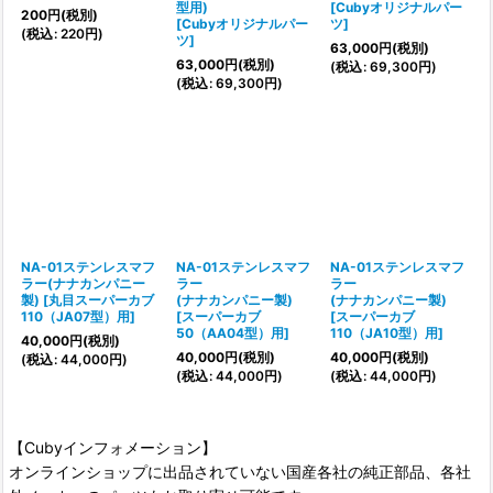
型用)
[
Cubyオリジナルパー
200
円
(税別)
[
Cubyオリジナルパー
ツ
]
(
税込
:
220
円
)
ツ
]
63,000
円
(税別)
63,000
円
(税別)
(
税込
:
69,300
円
)
(
税込
:
69,300
円
)
NA-01ステンレスマフ
NA-01ステンレスマフ
NA-01ステンレスマフ
ラー(ナナカンパニー
ラー
ラー
製)
[
丸目スーパーカブ
(ナナカンパニー製)
(ナナカンパニー製)
110（JA07型）用
]
[
スーパーカブ
[
スーパーカブ
50（AA04型）用
]
110（JA10型）用
]
40,000
円
(税別)
40,000
円
(税別)
40,000
円
(税別)
(
税込
:
44,000
円
)
(
税込
:
44,000
円
)
(
税込
:
44,000
円
)
【Cubyインフォメーション】
オンラインショップに出品されていない国産各社の純正部品、各社