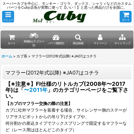
スーパーカブを中心に、モンキー・ゴリラ、ダックス、シャリィなどのカスタム
パーツをCuby店長が実際に使って【いい！】と思った商品だけを全国に。
メニュー
カート
車種&カテゴリー
カート
パーツ種類別
商品検索
マイページ
サイトマップ
別
ホーム
>
カブ系
>
マフラー(2012年式以降) ※JA07はコチラ
マフラー(2012年式以降) ※JA07はコチラ
【※注意※】FI仕様のリトルカブ(2008年〜2017
年)は「
〜2011年
」のカテゴリーページをご覧下さ
い。
【カブのマフラー交換の際の注意】
カブに社外マフラーを装着する場合、サイレンサー側のステーが
リアサスピポットからの吊り下げタイプや、
何分割かの差込タイプでフックスプリングで固定するマフラーな
ど（レース用はほとんどこのタイプ）