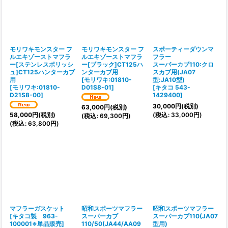
絞り込む
モリワキモンスター フ
モリワキモンスター フ
スポーティーダウンマ
ルエキゾーストマフラ
ルエキゾーストマフラ
フラー
ー[ステンレスポリッシ
ー[ブラック]CT125ハ
スーパーカブ110:クロ
ュ]CT125ハンターカブ
ンターカブ用
スカブ用(JA07
用
[
モリワキ:01810-
型:JA10型)
[
モリワキ:01810-
D01S8-01
]
[
キタコ 543-
D21S8-00
]
1429400
]
30,000
円
(税別)
63,000
円
(税別)
(
税込
:
33,000
円
)
58,000
円
(税別)
(
税込
:
69,300
円
)
(
税込
:
63,800
円
)
マフラーガスケット
昭和スポーツマフラー
昭和スポーツマフラー
[
キタコ製 963-
スーパーカブ
スーパーカブ110(JA07
100001※単品販売
]
110/50(JA44/AA09
型用)