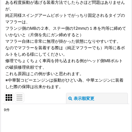
ある程度振動が逃げる装着方法でしたらさほど問題はありません
が、
純正同様スイングアームピポットでがっちり固定されるタイプの
マフラーは、
フランジ側のM8の２本、ステー側の12mmの１本を均等に締めて
いかないと（片側を先にガン締めすると）
マフラー自体に非常に無理が掛かった状態になりやすいです。
なのでマフラーを装着する際は（純正マフラーでも）均等に各ボ
ルトをしめる様にしてください。
修理でちょくちょく車両を持ち込まれる例がヘッド側M8ボルト
の破損修理依頼です、
これも原因はこの例が多いと思われます。
※中華製コピーエンジンは振動がひどい為、中華エンジンに装着
した際の保障は出来かねます。
表示順変更
閉じる
9
件
表示数
:
並び順
: