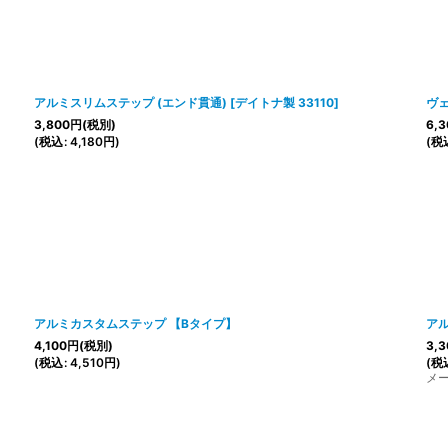
アルミスリムステップ (エンド貫通)
[
デイトナ製 33110
]
ヴ
3,800
円
(税別)
6,3
(
税込
:
4,180
円
)
(
税
アルミカスタムステップ 【Bタイプ】
アル
4,100
円
(税別)
3,3
(
税込
:
4,510
円
)
(
税
メ