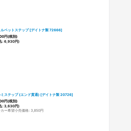
ェルベットステップ
[
デイトナ製 72666
]
00
円
(税別)
込
:
6,930
円
)
ミステップ (エンド貫通)
[
デイトナ製 20726
]
00
円
(税別)
込
:
3,630
円
)
ーカー希望小売価格
:
3,850
円