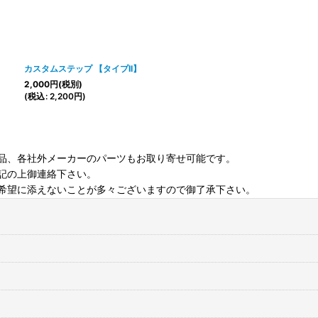
カスタムステップ 【タイプII】
2,000
円
(税別)
(
税込
:
2,200
円
)
品、各社外メーカーのパーツもお取り寄せ可能です。
記の上御連絡下さい。
希望に添えないことが多々ございますので御了承下さい。