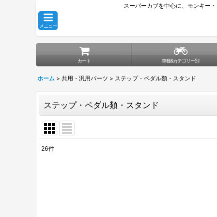
スーパーカブを中心に、モンキー・
メニュー
カート
車種&カテゴリー別
ホーム
>
共用・汎用パーツ
>
ステップ・ペダル類・スタンド
ステップ・ペダル類・スタンド
26
件
表示数
:
並び順
: