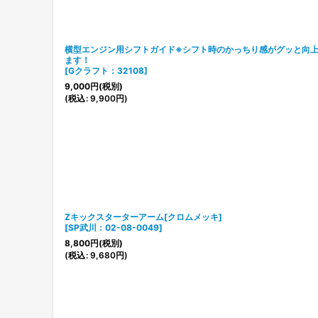
横型エンジン用シフトガイド※シフト時のかっちり感がグッと向
ます！
[
Gクラフト：32108
]
9,000
円
(税別)
(
税込
:
9,900
円
)
Zキックスターターアーム[クロムメッキ]
[
SP武川：02-08-0049
]
8,800
円
(税別)
(
税込
:
9,680
円
)