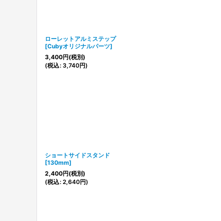
ローレットアルミステップ
[
Cubyオリジナルパーツ
]
3,400
円
(税別)
(
税込
:
3,740
円
)
ショートサイドスタンド
[
130mm
]
2,400
円
(税別)
(
税込
:
2,640
円
)