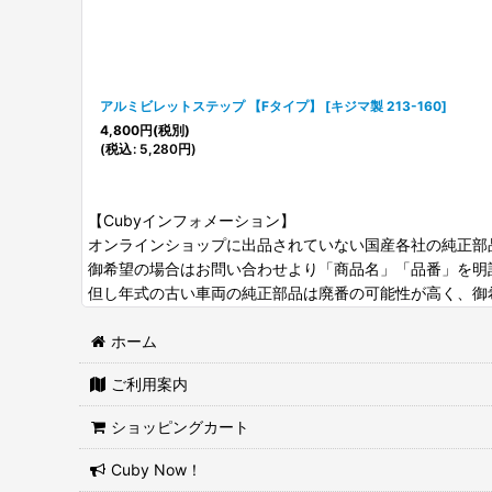
アルミビレットステップ 【Fタイプ】
[
キジマ製 213-160
]
4,800
円
(税別)
(
税込
:
5,280
円
)
【Cubyインフォメーション】
オンラインショップに出品されていない国産各社の純正部
御希望の場合はお問い合わせより「商品名」「品番」を明
但し年式の古い車両の純正部品は廃番の可能性が高く、御
ホーム
ご利用案内
ショッピングカート
Cuby Now！