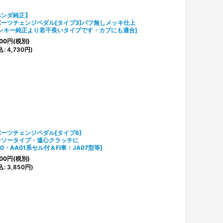
ホンダ純正】
ポーツチェンジペダル[タイプ3]バフ無しメッキ仕上
ンキー純正より若干長いタイプです・カブにも適合
]
00
円
(税別)
込
:
4,730
円
)
ーツチェンジペダル[タイプ6]
ーソータイプ・遠心クラッチに
50・AA01系セル付＆FI車：JA07型等
]
00
円
(税別)
込
:
3,850
円
)