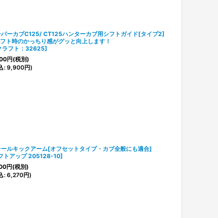
パーカブC125/ CT125ハンターカブ用シフトガイド[タイプ2]
シフト時のかっちり感がグッと向上します！
クラフト：32625
]
00
円
(税別)
込
:
9,900
円
)
チールキックアーム[オフセットタイプ・カブ全般にも適合]
フトアップ 205128-10
]
00
円
(税別)
込
:
6,270
円
)