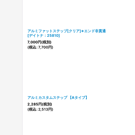
アルミファットステップ[クリア]※エンド非貫通
[
デイトナ：25810
]
7,000
円
(税別)
(
税込
:
7,700
円
)
アルミカスタムステップ 【Aタイプ】
2,285
円
(税別)
(
税込
:
2,513
円
)