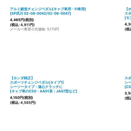
アルミ鍛造チェンジペダル[キャブ車用・FI車用]
【
[
SP武川 02-08-0042/02-08-0047
]
ス
[
モ
4,465
円
(税別)
4,3
(
税込
:
4,911
円
)
メーカー希望小売価格
:
5,170
円
(
税
【ホンダ純正】
スポ
スポーツチェンジペダル[タイプ1]
シ
シーソータイプ・遠心クラッチに
[
C
[
キャブ車のC50・AA01系：JA07型など
]
3,5
4,150
円
(税別)
(
税
(
税込
:
4,565
円
)