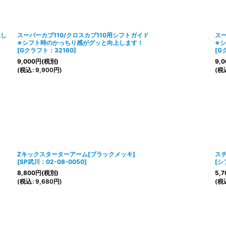
上し
スーパーカブ110/クロスカブ110用シフトガイド
スー
※シフト時のかっちり感がグッと向上します！
※
[
Gクラフト：32160
]
[
G
9,000
円
(税別)
9,0
(
税込
:
9,900
円
)
(
税
Zキックスターターアーム[ブラックメッキ]
ス
[
SP武川：02-08-0050
]
[
シ
8,800
円
(税別)
5,7
(
税込
:
9,680
円
)
(
税