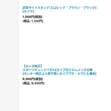
足型サイドスタンドゴム[レッド・ブラウン・ブラック]
[
キジマ
]
1,000
円
(税別)
(
税込
:
1,100
円
)
【ホンダ純正】
スポーツチェンジペダル[タイプ3]クロムメッキ仕様
[
モンキー純正より若干長いタイプです・カブにも適合
]
6,000
円
(税別)
(
税込
:
6,600
円
)