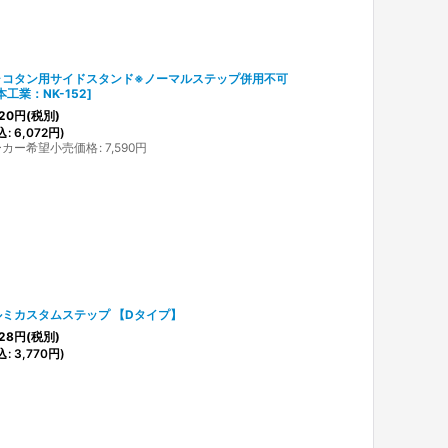
ャコタン用サイドスタンド※ノーマルステップ併用不可
本工業：NK-152
]
20
円
(税別)
込
:
6,072
円
)
ーカー希望小売価格
:
7,590
円
ルミカスタムステップ 【Dタイプ】
28
円
(税別)
込
:
3,770
円
)