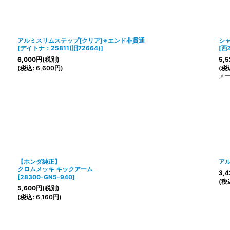
アルミスリムステップ[クリア]※エンド非貫通
シ
[
デイトナ：25811(旧72664)
]
[
西
6,000
円
(税別)
5,5
(
税込
:
6,600
円
)
(
税
メ
【ホンダ純正】
ア
クロムメッキ キックアーム
3,4
[
28300-GN5-940
]
(
税
5,600
円
(税別)
(
税込
:
6,160
円
)