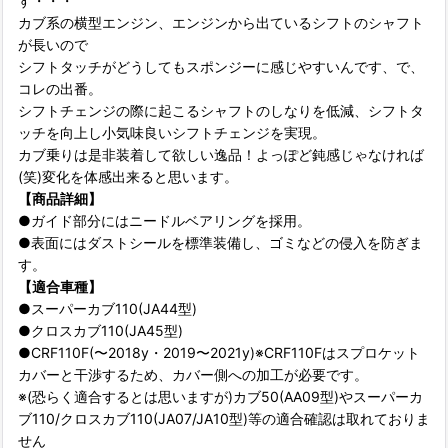
す・・・
カブ系の横型エンジン、エンジンから出ているシフトのシャフト
が長いので
シフトタッチがどうしてもスポンジーに感じやすいんです、で、
コレの出番。
シフトチェンジの際に起こるシャフトのしなりを低減、シフトタ
ッチを向上し小気味良いシフトチェンジを実現。
カブ乗りは是非装着して欲しい逸品！よっぽど鈍感じゃなければ
(笑)変化を体感出来ると思います。
【商品詳細】
●ガイド部分にはニードルベアリングを採用。
●表面にはダストシールを標準装備し、ゴミなどの侵入を防ぎま
す。
【適合車種】
●スーパーカブ110(JA44型)
●クロスカブ110(JA45型)
●CRF110F(〜2018y・2019〜2021y)※CRF110Fはスプロケット
カバーと干渉するため、カバー側への加工が必要です。
※(恐らく適合するとは思いますが)カブ50(AA09型)やスーパーカ
ブ110/クロスカブ110(JA07/JA10型)等の適合確認は取れておりま
せん