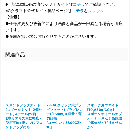
※上記車両以外の適合シフトガイドは
コチラ
でご確認下さい。
※Gクラフト公式サイト製品ページは
コチラ
をクリック
【注意】
●仕様変更及び改善等により画像と商品が一部異なる場合が御座
います。
●在庫が無い場合お待たせすることがございます。
関連商品
スタンドフックナット
Z-EALクリップ式プラ
スポーク用ウエイト
(スプールナット)2個セ
グソケット(プラグレン
[10g/20g/30ｇ]
ット[スチール仕様]
チ)[16mm]※軽量・薄
スポークホイールカブ
2本リアサス車に幅広く
肉仕様
オーナーさん！高速域
使用可能+旧カブはフロ
[
コーケン：3300CZ-
で車体がビビりません
ントアップにも
16
]
か？
[