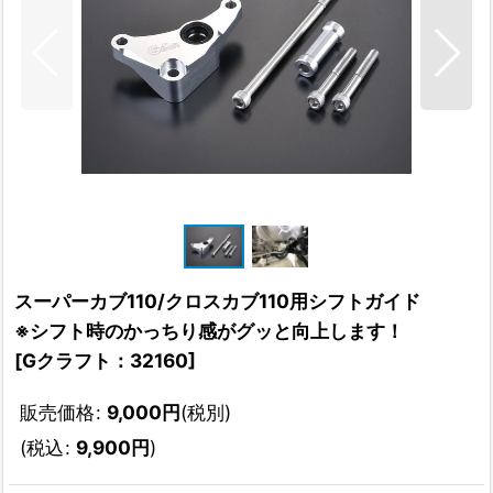
スーパーカブ110/クロスカブ110用シフトガイド
※シフト時のかっちり感がグッと向上します！
[
Gクラフト：32160
]
販売価格
:
9,000
円
(税別)
(
税込
:
9,900
円
)