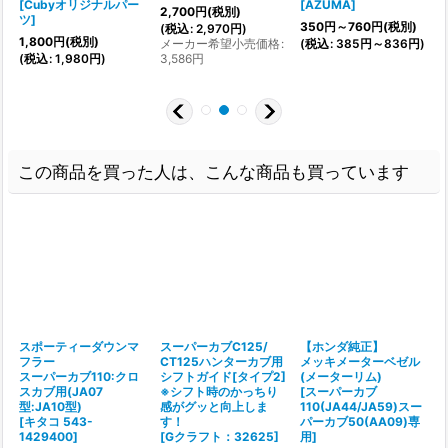
[
Cubyオリジナルパー
[
AZUMA
]
2,700
円
(税別)
:
ツ
]
350
円
～760
円
(税別)
1
(
税込
:
2,970
円
)
1,800
円
(税別)
メーカー希望小売価格
:
(
税込
:
385
円
～836
円
)
(
(
税込
:
1,980
円
)
3,586
円
1
この商品を買った人は、こんな商品も買っています
スポーティーダウンマ
スーパーカブC125/
【ホンダ純正】
フラー
CT125ハンターカブ用
メッキメーターベゼル
スーパーカブ110:クロ
シフトガイド[タイプ2]
(メーターリム)
スカブ用(JA07
※シフト時のかっちり
[
スーパーカブ
型:JA10型)
感がグッと向上しま
110(JA44/JA59)スー
[
[
キタコ 543-
す！
パーカブ50(AA09)専
1429400
]
[
Gクラフト：32625
]
用
]
(