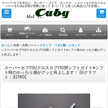
スーパーカブを中心に、モンキー・ゴリラ、ダックス、シャリィなどのカスタム
パーツをCuby店長が実際に使って【いい！】と思った商品だけを全国に。
メニュー
カート
車種&カテゴリー
カート
パーツ種類別
商品検索
マイページ
サイトマップ
別
ホーム
>
共用・汎用パーツ
>
ステップ・ペダル類・スタンド
>
スーパーカブ110/クロスカブ110用シフトガイド※シフト時のかっちり感がグッ
と向上します！
スーパーカブ110/クロスカブ110用シフトガイド※シフ
ト時のかっちり感がグッと向上します！
[
Gクラフ
ト：32160
]