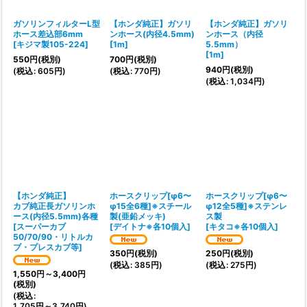
ガソリンフィルターL型
【ホンダ純正】ガソリ
【ホンダ純正】ガソリ
ホース差込部6mm
ンホース(内径4.5mm)
ンホース（内径
[
キジマ製105-224
]
[
1m
]
5.5mm）
[
1m
]
550
円
(税別)
700
円
(税別)
940
円
(税別)
(
税込
:
605
円
)
(
税込
:
770
円
)
(
税込
:
1,034
円
)
【ホンダ純正】
ホースクリップ[φ6〜
ホースクリップ[φ6〜
カブ純正長ガソリンホ
φ15全6種]※スチール
φ12全5種]※ステンレ
ース(内径5.5mm)各種
製(亜鉛メッキ)
ス製
[
スーパーカブ
[
デイトナ※各10個入
]
[
キタコ※各10個入
]
50/70/90・リトルカ
ブ・プレスカブ等
]
350
円
(税別)
250
円
(税別)
(
税込
:
385
円
)
(
税込
:
275
円
)
1,550
円
～3,400
円
(税別)
(
税込
:
1,705
円
～3,740
円
)