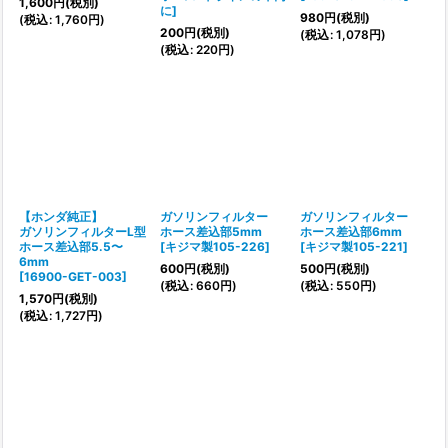
1,600
円
(税別)
に
]
980
円
(税別)
(
税込
:
1,760
円
)
200
円
(税別)
(
税込
:
1,078
円
)
(
税込
:
220
円
)
【ホンダ純正】
ガソリンフィルター
ガソリンフィルター
ガソリンフィルターL型
ホース差込部5mm
ホース差込部6mm
ホース差込部5.5〜
[
キジマ製105-226
]
[
キジマ製105-221
]
6mm
600
円
(税別)
500
円
(税別)
[
16900-GET-003
]
(
税込
:
660
円
)
(
税込
:
550
円
)
1,570
円
(税別)
(
税込
:
1,727
円
)