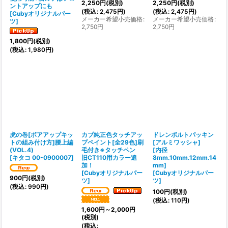
2,250
円
(税別)
2,250
円
(税別)
ントアップにも
(
税込
:
2,475
円
)
(
税込
:
2,475
円
)
[
Cubyオリジナルパー
メーカー希望小売価格
:
メーカー希望小売価格
:
ツ
]
2,750
円
2,750
円
1,800
円
(税別)
(
税込
:
1,980
円
)
虎の巻[ボアアップキッ
カブ純正色タッチアッ
ドレンボルトパッキン
トの組み付け方]腰上編
プペイント[全29色]刷
[アルミワッシャ]
(VOL.4)
毛付き※タッチペン
[内径
[
キタコ 00-0900007
]
旧CT110用カラー追
8mm.10mm.12mm.14
加！
mm]
[
Cubyオリジナルパー
[
Cubyオリジナルパー
900
円
(税別)
ツ
]
ツ
]
(
税込
:
990
円
)
100
円
(税別)
(
税込
:
110
円
)
1,600
円
～2,000
円
(税別)
(
税込
: