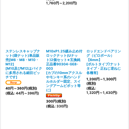
1,760
円
～2,200
円
)
ステンレスキャップナ
M10xP1.25緩み止め付
ロッドエンドベアリン
ット(袋ナット)単品販
ロックナット(Uナッ
グ（ピロボール）
売[M6・M8・M10・
ト)2個セット※互換純
【6mm】
M12]
正品番90304-GE8-
[
ボルトタイプ/ナット
[
M10及びM12はバイク
003
タイプ・正ねじ逆ねじ
に多用される細目ピッ
[
カブの10mmアクスル
各種有
]
チです
]
やモンキー系のハンド
1,200
円
～1,300
円
ルホルダー固定、スイ
(税別)
ングアームピポット等
(
税込
:
40
円
～360
円
(税別)
に
]
1,320
円
～1,430
円
)
(
税込
:
44
円
～396
円
)
300
円
(税別)
(
税込
:
330
円
)