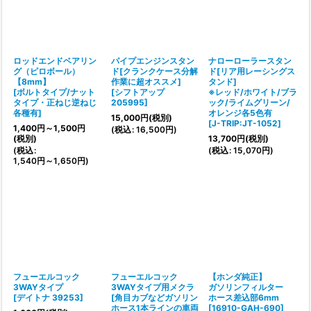
ロッドエンドベアリン
パイプエンジンスタン
ナローローラースタン
グ（ピロボール）
ド[クランクケース分解
ド[リア用レーシングス
【8mm】
作業に超オススメ]
タンド]
[
ボルトタイプ/ナット
[
シフトアップ
※レッド/ホワイト/ブラ
タイプ・正ねじ逆ねじ
205995
]
ック/ライムグリーン/
各種有
]
オレンジ各5色有
15,000
円
(税別)
[
J-TRIP:JT-1052
]
1,400
円
～1,500
円
(
税込
:
16,500
円
)
(税別)
13,700
円
(税別)
(
税込
:
(
税込
:
15,070
円
)
1,540
円
～1,650
円
)
フューエルコック
フューエルコック
【ホンダ純正】
3WAYタイプ
3WAYタイプ用メクラ
ガソリンフィルター
[
デイトナ 39253
]
[
角目カブなどガソリン
ホース差込部6mm
ホース1本ラインの車両
[
16910-GAH-690
]