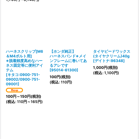
ハーネスクリップ[M6
【ホンダ純正】
タイヤビードワックス
＆M4ボルト用]
ハーネスバンド※メイ
(タイヤクリーム)40g
※脱着頻度高めなハー
ンフレームに巻いてあ
[
デイトナ:96348
]
ネス固定等に便利アイ
るアレです
1,000
円
(税別)
テム
[
95014-61300
]
(
税込
:
1,100
円
)
[
キタコ:0900-751-
100
円
(税別)
09002/0900-751-
(
税込
:
110
円
)
09001
]
100
円
～150
円
(税別)
(
税込
:
110
円
～165
円
)