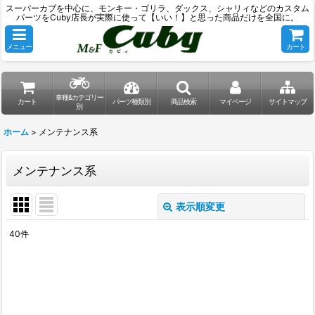
スーパーカブを中心に、モンキー・ゴリラ、ダックス、シャリィなどのカスタム
パーツをCuby店長が実際に使って【いい！】と思った商品だけを全国に。
メニュー
カート
車種&カテゴリー
カート
パーツ種類別
商品検索
マイページ
サイトマップ
別
ホーム
>
メンテナンス系
メンテナンス系
表示順変更
閉じる
40
件
表示数
:
並び順
: