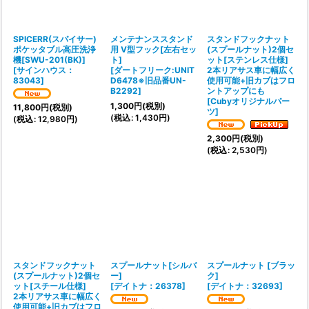
絞り込む
SPICERR(スパイサー)
メンテナンススタンド
スタンドフックナット
ポケッタブル高圧洗浄
用 V型フック[左右セッ
(スプールナット)2個セ
機[SWU-201(BK)]
ト]
ット[ステンレス仕様]
[
サインハウス：
[
ダートフリーク:UNIT
2本リアサス車に幅広く
83043
]
D6478※旧品番UN-
使用可能+旧カブはフロ
B2292
]
ントアップにも
[
Cubyオリジナルパー
1,300
円
(税別)
11,800
円
(税別)
ツ
]
(
税込
:
1,430
円
)
(
税込
:
12,980
円
)
2,300
円
(税別)
(
税込
:
2,530
円
)
スタンドフックナット
スプールナット[シルバ
スプールナット [ブラッ
(スプールナット)2個セ
ー]
ク]
ット[スチール仕様]
[
デイトナ：26378
]
[
デイトナ：32693
]
2本リアサス車に幅広く
使用可能+旧カブはフロ