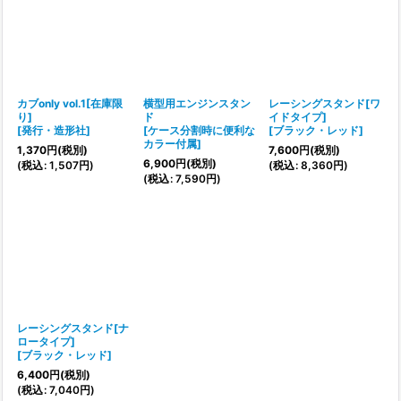
カブonly vol.1[在庫限
横型用エンジンスタン
レーシングスタンド[ワ
り]
ド
イドタイプ]
[
発行・造形社
]
[
ケース分割時に便利な
[
ブラック・レッド
]
カラー付属
]
1,370
円
(税別)
7,600
円
(税別)
6,900
円
(税別)
(
税込
:
1,507
円
)
(
税込
:
8,360
円
)
(
税込
:
7,590
円
)
レーシングスタンド[ナ
ロータイプ]
[
ブラック・レッド
]
6,400
円
(税別)
(
税込
:
7,040
円
)