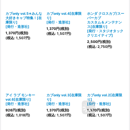
カブonly vol.5※みんな
カブonly vol.4[在庫限
ホンダ クロスカブ/スー
大好きキャブ特集！[在
り]
パーカブ
庫限り]
[
発行・造形社
]
カスタム＆メンテナン
[
発行・造形社
]
ス[在庫限り]
1,370
円
(税別)
[
発行・スタジオタック
1,370
円
(税別)
(
税込
:
1,507
円
)
クリエイティブ
]
(
税込
:
1,507
円
)
2,500
円
(税別)
(
税込
:
2,750
円
)
アイ ラブ モンキー
カブonly vol.3[在庫限
カブonly vol.2[在庫限
vol.6[在庫限り]
り]
り]
[
発行・造形社
]
[
発行・造形社
]
[
発行・造形社
]
926
円
(税別)
1,370
円
(税別)
1,370
円
(税別)
(
税込
:
1,018
円
)
(
税込
:
1,507
円
)
(
税込
:
1,507
円
)