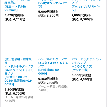
種流用に
[
Cubyオリジナルパー
ノブ
[
適合ハンドル径
ツ
]
[
Cubyオリジナルパー
22.2mm
]
ツ
]
5,000
円
(税別)
3,870
円
(税別)
7,800
円
(税別)
(
税込
:
5,500
円
)
(
税込
:
4,257
円
)
(
税込
:
8,580
円
)
[値上前価格・在庫限
ハンドルホルダーノブ
パワーテック アルミハ
り]
(Zスタイル)※くるくる
ンドルノブ
ハンドルホルダーノブ
ノブ
※くるくるノブ)
(CZスタイル)※くるく
[
SP武川:06-02-
[
ナンカイ製
]
るノブ
0090
]
3,800
円
(税別)
[
SP武川：06-02-
6,460
円
(税別)
(
税込
:
4,180
円
)
0089(旧品番06-02-
(
税込
:
7,106
円
)
0012)
]
メーカー希望小売価格
:
5,200
円
(税別)
7,480
円
(
税込
:
5,720
円
)
メーカー希望小売価格
:
7,480
円