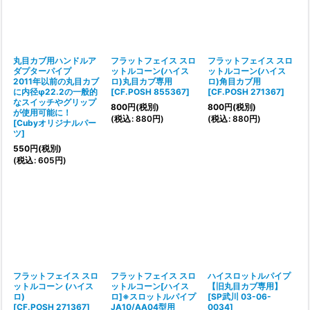
丸目カブ用ハンドルア
フラットフェイス スロ
フラットフェイス スロ
ダプターパイプ
ットルコーン(ハイス
ットルコーン(ハイス
2011年以前の丸目カブ
ロ)丸目カブ専用
ロ)角目カブ用
に内径φ22.2の一般的
[
CF.POSH 855367
]
[
CF.POSH 271367
]
なスイッチやグリップ
800
円
(税別)
800
円
(税別)
が使用可能に！
(
税込
:
880
円
)
(
税込
:
880
円
)
[
Cubyオリジナルパー
ツ
]
550
円
(税別)
(
税込
:
605
円
)
フラットフェイス スロ
フラットフェイス スロ
ハイスロットルパイプ
ットルコーン (ハイス
ットルコーン[ハイス
【旧丸目カブ専用】
ロ)
ロ]※スロットルパイプ
[
SP武川 03-06-
[
CF.POSH 271367
]
JA10/AA04型用
0034
]