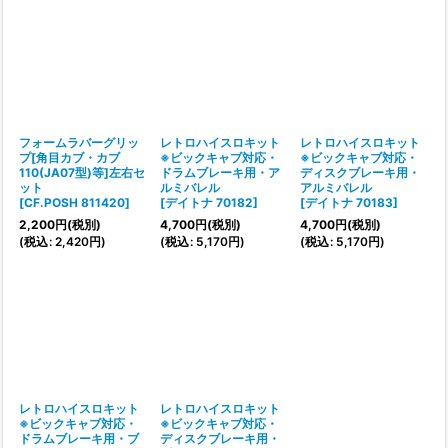
フォームラバーグリッ
レトロハイスロキット
レトロハイスロキット
プ[角目カブ・カブ
※ビックキャブ対応・
※ビックキャブ対応・
110(JA07型)等]左右セ
ドラムブレーキ用・ア
ディスクブレーキ用・
ット
ルミバレル
アルミバレル
[
CF.POSH 811420
]
[
デイトナ 70182
]
[
デイトナ 70183
]
2,200
円
(税別)
4,700
円
(税別)
4,700
円
(税別)
(
税込
:
2,420
円
)
(
税込
:
5,170
円
)
(
税込
:
5,170
円
)
レトロハイスロキット
レトロハイスロキット
※ビックキャブ対応・
※ビックキャブ対応・
ドラムブレーキ用・ブ
ディスクブレーキ用・