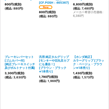
[
CF.POSH：465367
]
800
円
(税別)
6,800
円
(税別)
(
税込
:
880
円
)
(
税込
:
7,480
円
)
メーカー希望小売価格
:
800
円
(税別)
6,380
円
(
税込
:
880
円
)
ブレーキレバーセット
汎用 純正タルグリップ
【ホンダ純正】
[ゴムカバー付]
[モンキーや旧丸目カブ
カラーグリップ
[
ブラッ
[
純正ブレーキスイッチ
にも適合！]
ク・ベージュ・ブラウ
及びボルトナット付属
]
[
ブラウン・ブラック
ン※1本売り
]
※1本売り
]
3,300
円
(税別)
1,430
円
(税別)
1,790
円
(税別)
(
税込
:
3,630
円
)
(
税込
:
1,573
円
)
(
税込
:
1,969
円
)