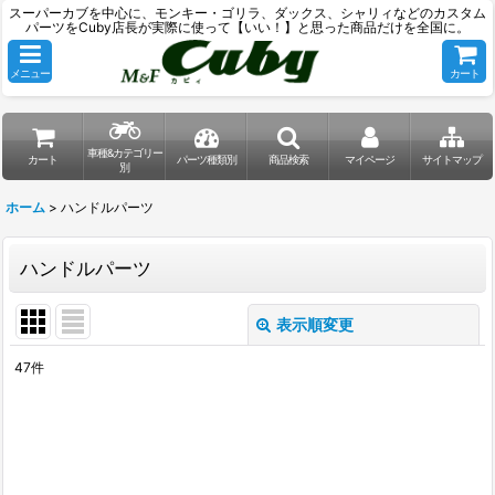
スーパーカブを中心に、モンキー・ゴリラ、ダックス、シャリィなどのカスタム
パーツをCuby店長が実際に使って【いい！】と思った商品だけを全国に。
メニュー
カート
車種&カテゴリー
カート
パーツ種類別
商品検索
マイページ
サイトマップ
別
ホーム
>
ハンドルパーツ
ハンドルパーツ
表示順変更
閉じる
47
件
表示数
:
並び順
: