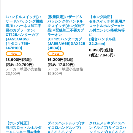
絞り込む
Lハンドルスイッチ[ハ
[数量限定]ハザード＆
【ホンダ純正】
ザード/パッシング機能
パッシング付ハンドル
セルスイッチ付 汎用ス
追加：ハーネス加工不
左スイッチ[ホンダ純正
ロットルホルダー※セ
要のカプラーオン]
品]※配線加工不要カプ
ル付エンジン搭載時等
CT125ハンターカブ
ラーオン
に
(JA55/JA65)
[
CT125ハンターカブ
[
適合ハンドル径
[
キタコ：756-
(JA55/JA65)DAX125
22.2mm
]
1470100
]
(JB04)
]
6,950
円
(税別)
(
税込
:
7,645
円
)
18,900
円
(税別)
16,200
円
(税別)
(
税込
:
20,790
円
)
(
税込
:
17,820
円
)
メーカー希望小売価格
:
メーカー希望小売価格
:
23,100
円
19,800
円
【ホンダ純正】
ダイスハンドルノブ(サ
クロムメッキダイスハ
汎用スロットルホルダ
イコロハンドルノブ)
ンドルノブ(サイコロハ
ー※モンキー用⇒他車
※くるくるノブ
ンドルノブ)※くるくる