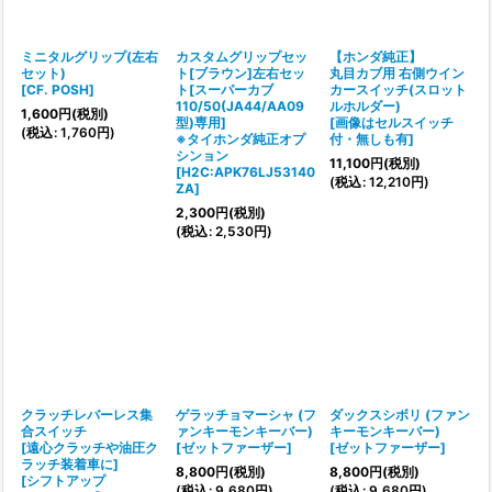
ミニタルグリップ(左右
カスタムグリップセッ
【ホンダ純正】
セット)
ト[ブラウン]左右セッ
丸目カブ用 右側ウイン
[
CF. POSH
]
ト[スーパーカブ
カースイッチ(スロット
110/50(JA44/AA09
ルホルダー)
1,600
円
(税別)
型)専用]
[
画像はセルスイッチ
(
税込
:
1,760
円
)
※タイホンダ純正オプ
付・無しも有
]
シンョン
11,100
円
(税別)
[
H2C:APK76LJ53140
(
税込
:
12,210
円
)
ZA
]
2,300
円
(税別)
(
税込
:
2,530
円
)
クラッチレバーレス集
ゲラッチョマーシャ (フ
ダックスシボリ (ファン
合スイッチ
ァンキーモンキーバー)
キーモンキーバー)
[遠心クラッチや油圧ク
[
ゼットファーザー
]
[
ゼットファーザー
]
ラッチ装着車に]
8,800
円
(税別)
8,800
円
(税別)
[
シフトアップ
(
税込
:
9,680
円
)
(
税込
:
9,680
円
)