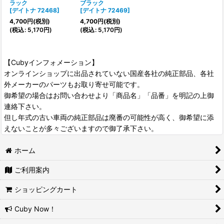
ラック
ブラック
[
デイトナ 72468
]
[
デイトナ 72469
]
4,700
円
(税別)
4,700
円
(税別)
(
税込
:
5,170
円
)
(
税込
:
5,170
円
)
【Cubyインフォメーション】
オンラインショップに出品されていない国産各社の純正部品、各社
外メーカーのパーツもお取り寄せ可能です。
御希望の場合はお問い合わせより「商品名」「品番」を明記の上御
連絡下さい。
但し年式の古い車両の純正部品は廃番の可能性が高く、御希望に添
えないことが多々ございますので御了承下さい。
ホーム
ご利用案内
ショッピングカート
Cuby Now！