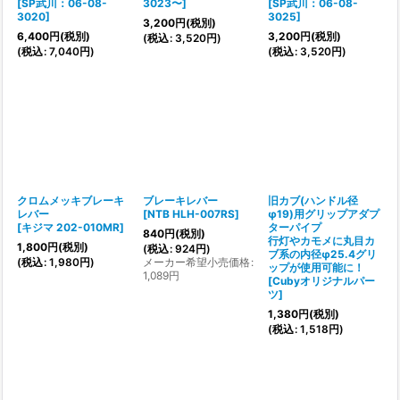
[
SP武川：06-08-
3023〜
]
[
SP武川：06-08-
3020
]
3025
]
3,200
円
(税別)
6,400
円
(税別)
3,200
円
(税別)
(
税込
:
3,520
円
)
(
税込
:
7,040
円
)
(
税込
:
3,520
円
)
クロムメッキブレーキ
ブレーキレバー
旧カブ(ハンドル径
レバー
[
NTB HLH-007RS
]
φ19)用グリップアダプ
[
キジマ 202-010MR
]
ターパイプ
840
円
(税別)
行灯やカモメに丸目カ
1,800
円
(税別)
(
税込
:
924
円
)
ブ系の内径φ25.4グリ
(
税込
:
1,980
円
)
メーカー希望小売価格
:
ップが使用可能に！
1,089
円
[
Cubyオリジナルパー
ツ
]
1,380
円
(税別)
(
税込
:
1,518
円
)