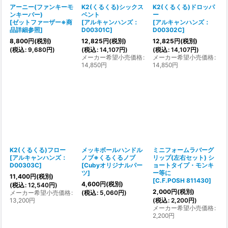
アーニー(ファンキーモ
K2(くるくる)シックス
K2(くるくる)ドロッパ
ンキーバー)
ベント
ー
[
ゼットファーザー※商
[
アルキャンハンズ：
[
アルキャンハンズ：
品詳細参照
]
D00301C
]
D00302C
]
8,800
円
(税別)
12,825
円
(税別)
12,825
円
(税別)
(
税込
:
9,680
円
)
(
税込
:
14,107
円
)
(
税込
:
14,107
円
)
メーカー希望小売価格
:
メーカー希望小売価格
:
14,850
円
14,850
円
K2(くるくる)フロー
メッキボールハンドル
ミニフォームラバーグ
[
アルキャンハンズ：
ノブ※くるくるノブ
リップ(左右セット) シ
D00303C
]
[
Cubyオリジナルパー
ョートタイプ・モンキ
ツ
]
ー等に
11,400
円
(税別)
[
C.F.POSH 811430
]
4,600
円
(税別)
(
税込
:
12,540
円
)
2,000
円
(税別)
メーカー希望小売価格
:
(
税込
:
5,060
円
)
13,200
円
(
税込
:
2,200
円
)
メーカー希望小売価格
:
2,200
円