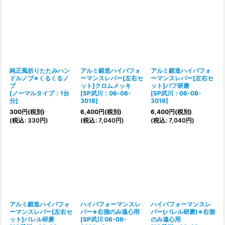
純正風折りたたみハン
アルミ鍛造ハイパフォ
アルミ鍛造ハイパフォ
ドルノブ※くるくるノ
ーマンスレバー[左右セ
ーマンスレバー[左右セ
ブ
ット]クロムメッキ
ット]バフ研磨
[
ノーマルタイプ：1台
[
SP武川：06-08-
[
SP武川：06-08-
分
]
3018
]
3019
]
300
円
(税別)
6,400
円
(税別)
6,400
円
(税別)
(
税込
:
330
円
)
(
税込
:
7,040
円
)
(
税込
:
7,040
円
)
アルミ鍛造ハイパフォ
ハイパフォーマンスレ
ハイパフォーマンスレ
ーマンスレバー[左右セ
バー※右側のみ遠心用
バー(バレル研磨)※右側
ット]バレル研磨
[
SP武川 06-08-
のみ遠心用