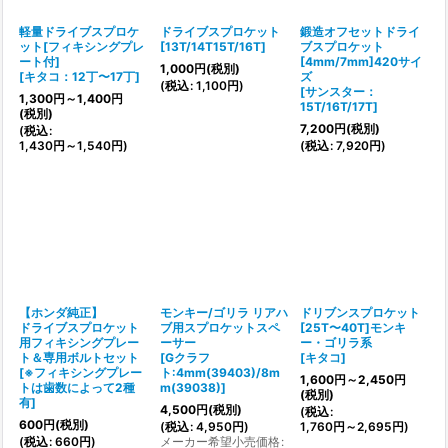
軽量ドライブスプロケ
ドライブスプロケット
鍛造オフセットドライ
ット[フィキシングプレ
[
13T/14T15T/16T
]
ブスプロケット
ート付]
[4mm/7mm]420サイ
1,000
円
(税別)
[
キタコ：12丁〜17丁
]
ズ
(
税込
:
1,100
円
)
[
サンスター：
1,300
円
～1,400
円
15T/16T/17T
]
(税別)
7,200
円
(税別)
(
税込
:
1,430
円
～1,540
円
)
(
税込
:
7,920
円
)
【ホンダ純正】
モンキー/ゴリラ リアハ
ドリブンスプロケット
ドライブスプロケット
ブ用スプロケットスペ
[25T〜40T]モンキ
用フィキシングプレー
ーサー
ー・ゴリラ系
ト＆専用ボルトセット
[
Gクラフ
[
キタコ
]
[
※フィキシングプレー
ト:4mm(39403)/8m
1,600
円
～2,450
円
トは歯数によって2種
m(39038)
]
(税別)
有
]
4,500
円
(税別)
(
税込
:
600
円
(税別)
(
税込
:
4,950
円
)
1,760
円
～2,695
円
)
(
税込
:
660
円
)
メーカー希望小売価格
: