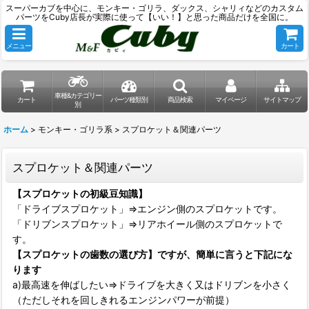
スーパーカブを中心に、モンキー・ゴリラ、ダックス、シャリィなどのカスタム
パーツをCuby店長が実際に使って【いい！】と思った商品だけを全国に。
メニュー
カート
車種&カテゴリー
カート
パーツ種類別
商品検索
マイページ
サイトマップ
別
ホーム
>
モンキー・ゴリラ系
>
スプロケット＆関連パーツ
スプロケット＆関連パーツ
【スプロケットの初級豆知識】
「ドライブスプロケット」⇒エンジン側のスプロケットです。
「ドリブンスプロケット」⇒リアホイール側のスプロケットで
す。
【スプロケットの歯数の選び方】ですが、簡単に言うと下記にな
ります
a)最高速を伸ばしたい⇒ドライブを大きく又はドリブンを小さく
（ただしそれを回しきれるエンジンパワーが前提）