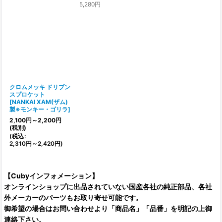
5,280
円
クロムメッキ ドリブン
スプロケット
[
NANKAI XAM(ザム)
製※モンキー・ゴリラ
]
2,100
円
～2,200
円
(税別)
(
税込
:
2,310
円
～2,420
円
)
【Cubyインフォメーション】
オンラインショップに出品されていない国産各社の純正部品、各社
外メーカーのパーツもお取り寄せ可能です。
御希望の場合はお問い合わせより「商品名」「品番」を明記の上御
連絡下さい。