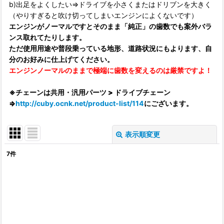
b)出足をよくしたい⇒ドライブを小さくまたはドリブンを大きく
（やりすぎると吹け切ってしまいエンジンによくないです）
エンジンがノーマルですとそのまま「純正」の歯数でも案外バラ
ンス取れてたりします。
ただ使用用途や普段乗っている地形、道路状況にもよります、自
分のお好みに仕上げてください。
エンジンノーマルのままで極端に歯数を変えるのは厳禁ですよ！
※チェーンは共用・汎用パーツ > ドライブチェーン
⇒
http://cuby.ocnk.net/product-list/114
にございます。
表示順変更
閉じる
7
件
表示数
:
並び順
:
絞り込む