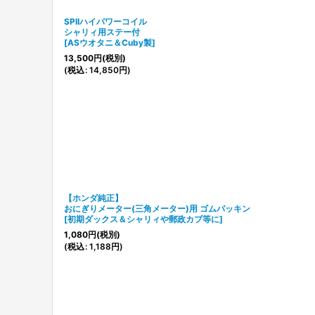
SPIIハイパワーコイル
シャリィ用ステー付
[
ASウオタニ＆Cuby製
]
13,500
円
(税別)
(
税込
:
14,850
円
)
【ホンダ純正】
おにぎりメーター(三角メーター)用 ゴムパッキン
[
初期ダックス＆シャリィや郵政カブ等に
]
1,080
円
(税別)
(
税込
:
1,188
円
)