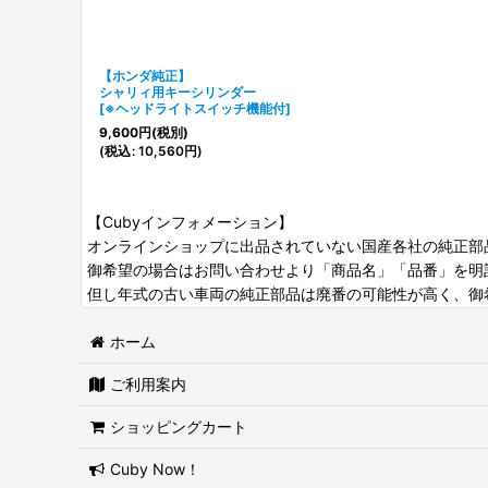
【ホンダ純正】
シャリィ用キーシリンダー
[
※ヘッドライトスイッチ機能付
]
9,600
円
(税別)
(
税込
:
10,560
円
)
【Cubyインフォメーション】
オンラインショップに出品されていない国産各社の純正部
御希望の場合はお問い合わせより「商品名」「品番」を明
但し年式の古い車両の純正部品は廃番の可能性が高く、御
ホーム
ご利用案内
ショッピングカート
Cuby Now！