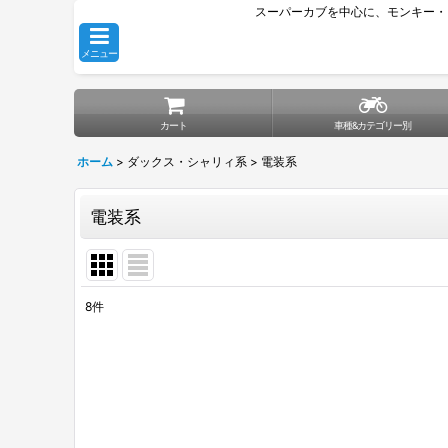
スーパーカブを中心に、モンキー・
メニュー
カート
車種&カテゴリー別
ホーム
>
ダックス・シャリィ系
>
電装系
電装系
8
件
表示数
:
並び順
: