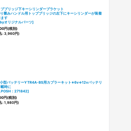
ップブリッジ下キーシリンダーブラケット
折り畳みハンドル用トップブリッジの左下にキーシリンダーが装着
来ます
ubyオリジナルパーツ
]
00
円
(税別)
込
:
3,960
円
)
v小型バッテリーYTR4A-BS用カプラーキット※6v⇒12vバッテリ
搭載時に
.POSH：271842
]
00
円
(税別)
込
:
1,980
円
)