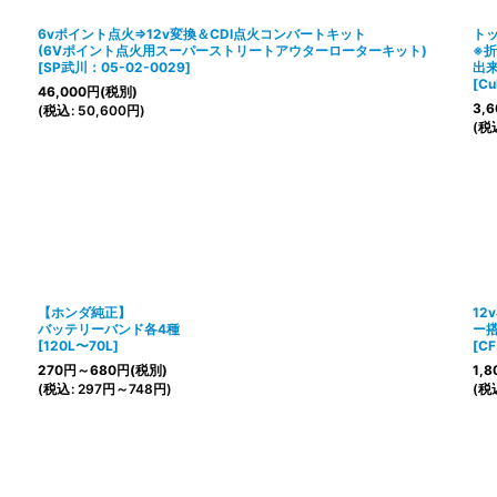
6vポイント点火⇒12v変換＆CDI点火コンバートキット
ト
(6Vポイント点火用スーパーストリートアウターローターキット)
※
[
SP武川：05-02-0029
]
出
[
C
46,000
円
(税別)
3,6
(
税込
:
50,600
円
)
(
税
【ホンダ純正】
12
バッテリーバンド各4種
ー
[
120L〜70L
]
[
CF
270
円
～680
円
(税別)
1,8
(
税込
:
297
円
～748
円
)
(
税