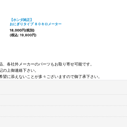
【ホンダ純正】
おにぎりタイプ ８０キロメーター
18,000
円
(税別)
(
税込
:
19,800
円
)
品、各社外メーカーのパーツもお取り寄せ可能です。
記の上御連絡下さい。
希望に添えないことが多々ございますので御了承下さい。