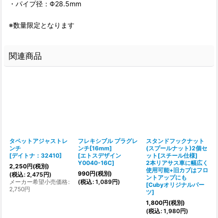
・パイプ径：Φ28.5mm
※数量限定となります
関連商品
タペットアジャストレ
フレキシブル プラグレ
スタンドフックナット
ンチ
ンチ[16mm]
(スプールナット)2個セ
[
デイトナ：32410
]
[
エトスデザイン
ット[スチール仕様]
4
Y0040-16C
]
2本リアサス車に幅広く
[
2,250
円
(税別)
使用可能+旧カブはフロ
990
円
(税別)
(
税込
:
2,475
円
)
ントアップにも
4
メーカー希望小売価格
:
(
税込
:
1,089
円
)
[
Cubyオリジナルパー
2,750
円
(
ツ
]
1,800
円
(税別)
5
(
税込
:
1,980
円
)