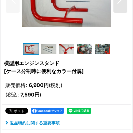
横型用エンジンスタンド
[
ケース分割時に便利なカラー付属
]
販売価格
:
6,900
円
(税別)
(
税込
:
7,590
円
)
Facebookでシェア
返品特約に関する重要事項