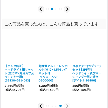
この商品を買った人は、こんな商品も買っています
【ホンダ純正】
超軽量アルミドレンボ
コネクター(カプラー)
ダ
ヘッドライト用ソケッ
ルト[M12x1.5P]マグ
セット[3PF型]
ト[主に12v丸目カブ及
ネット付
ヘッドライト及びキー
0
]
びモンキー用]
[
キタコ：772-
シリンダー等に適合
[
33130-GBJ-013
]
0500000
]
[
デイトナ 96196
]
2,460
円
(税別)
1,300
円
(税別)
450
円
(税別)
(
税込
:
2,706
円
)
(
税込
:
1,430
円
)
(
税込
:
495
円
)