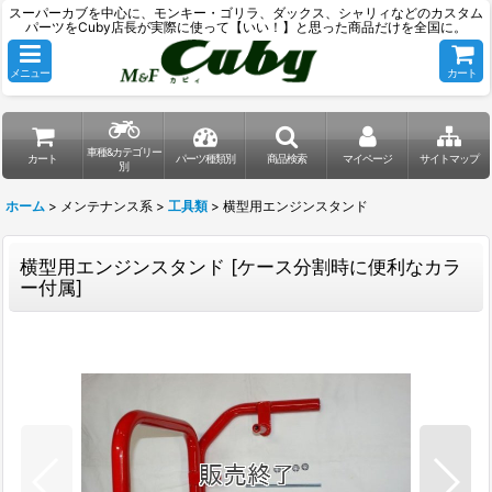
スーパーカブを中心に、モンキー・ゴリラ、ダックス、シャリィなどのカスタム
パーツをCuby店長が実際に使って【いい！】と思った商品だけを全国に。
メニュー
カート
車種&カテゴリー
カート
パーツ種類別
商品検索
マイページ
サイトマップ
別
ホーム
>
メンテナンス系
>
工具類
>
横型用エンジンスタンド
横型用エンジンスタンド
[
ケース分割時に便利なカラ
ー付属
]