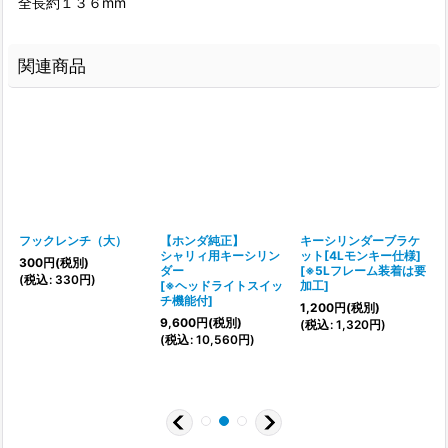
全長約１３６mm
関連商品
フックレンチ（大）
【ホンダ純正】
キーシリンダーブラケ
シャリィ用キーシリン
ット[4Lモンキー仕様]
300
円
(税別)
ダー
[
※5Lフレーム装着は要
(
税込
:
330
円
)
[
※ヘッドライトスイッ
加工
]
チ機能付
]
1,200
円
(税別)
9,600
円
(税別)
(
税込
:
1,320
円
)
[
(
税込
:
10,560
円
)
(