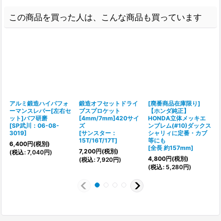
この商品を買った人は、こんな商品も買っています
アルミ鍛造ハイパフォ
鍛造オフセットドライ
[廃番商品在庫限り]
ーマンスレバー[左右セ
ブスプロケット
【ホンダ純正】
ット]バフ研磨
[4mm/7mm]420サイ
HONDA立体メッキエ
[
SP武川：06-08-
ズ
ンブレム(#10)ダックス
3019
]
[
サンスター：
シャリィに定番・カブ
[
15T/16T/17T
]
等にも
6,400
円
(税別)
[
全長 約157mm
]
7,200
円
(税別)
(
税込
:
7,040
円
)
(
4,800
円
(税別)
(
税込
:
7,920
円
)
(
税込
:
5,280
円
)
1