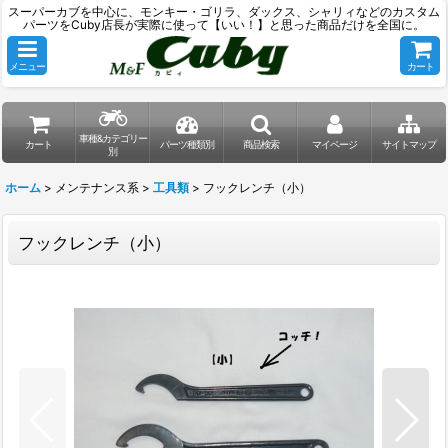
スーパーカブを中心に、モンキー・ゴリラ、ダックス、シャリィなどのカスタム
パーツをCuby店長が実際に使って【いい！】と思った商品だけを全国に。
メニュー
カート
車種&カテゴリー
カート
パーツ種類別
商品検索
マイページ
サイトマップ
別
ホーム
>
メンテナンス系
>
工具類
>
フックレンチ（小）
フックレンチ（小）