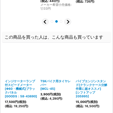
:
(
税込
:
440
円
)
(
税込
:
726
円
)
メーカー希望小売価格
:
1
1,133
円
(
この商品を買った人は、こんな商品も買っています
インジケーターランプ
TSKバイク用タイヤレ
パイプエンジンスタン
付スピードメーター
バー
ド[クランクケース分解
[Φ60・機械式]ブラッ
[
MCL-45
]
作業に超オススメ]
クパネル
[
シフトアップ
3,900
円
(税別)
[
GOODS：58-43690
]
205995
]
[
(
税込
:
4,290
円
)
17,500
円
(税別)
15,000
円
(税別)
3
(
税込
:
19,250
円
)
(
税込
:
16,500
円
)
(