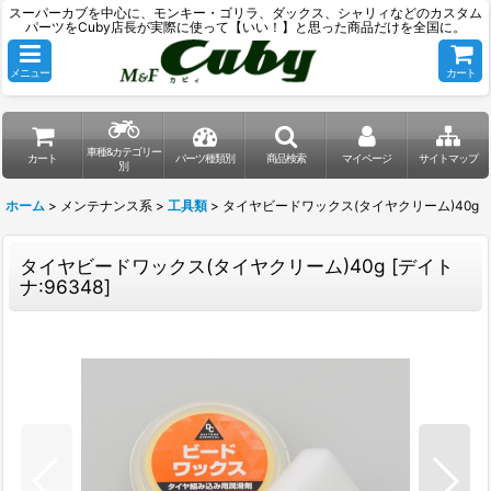
スーパーカブを中心に、モンキー・ゴリラ、ダックス、シャリィなどのカスタム
パーツをCuby店長が実際に使って【いい！】と思った商品だけを全国に。
メニュー
カート
車種&カテゴリー
カート
パーツ種類別
商品検索
マイページ
サイトマップ
別
ホーム
>
メンテナンス系
>
工具類
>
タイヤビードワックス(タイヤクリーム)40g
タイヤビードワックス(タイヤクリーム)40g
[
デイト
ナ:96348
]