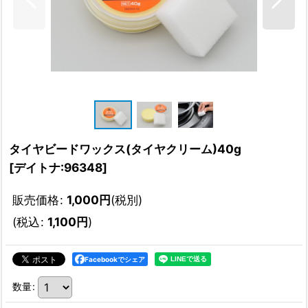
タイヤビードワックス(タイヤクリーム)40g
[
デイトナ:96348
]
販売価格
:
1,000
円
(税別)
(
税込
:
1,100
円
)
Facebookでシェア
数量
: