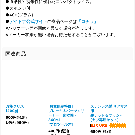
●収納性や携帯性に優れたコンパクトサイズ。
●スポンジ付
●40g(グラム)
●
デイトナ公式サイト
の商品ページは
「コチラ」
※パッケージ等が画像と異なる場合が有ります。
※メーカー在庫が無い場合お待たせすることがございます。
関連商品
万能グリス
[数量限定特価]
ステンレス製 リアサス
[
200g
]
ブレーキ＆パーツクリ
用
ーナー・速乾性・
袋ナット＆ワッシャ
900
円
(税別)
840ml
[
カブ専用セット
]
(
税込
:
990
円
)
[
プロツールス
]
400
円
(税別)
660
円
(税別)
[