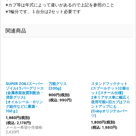
※カブ等は年式によって違いがあるので上記を参照のこと
※1輪分です、１台分は2セット必要です
関連商品
SUPER ZOIL(スーパー
万能グリス
スタンドフックナット
ゾイル)ラバーグリース
[
200g
]
(スプールナット)2個セ
(金属表面改質剤配合・
ット[スチール仕様]
900
円
(税別)
消音グリス)
2本リアサス車に幅広く
(
税込
:
990
円
)
[
オイルシール・Oリン
使用可能+旧カブはフロ
グ組付などに最適・
ントアップにも
100ｇ
]
[
Cubyオリジナルパー
[
ツ
]
1,980
円
(税別)
:
1,800
円
(税別)
(
税込
:
2,178
円
)
メーカー希望小売価格
:
(
税込
:
1,980
円
)
(
2,420
円