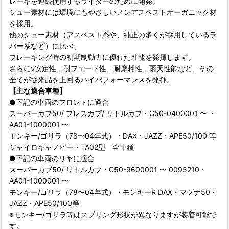
レーキを連続使用するライダーのために開発。
シュー素材には環境にもやさしいノンアスベストオーガニック材
を採用。
他のシュー素材（アスベスト系や、純正の多くが採用しているラ
バー系など）に比べ、
ブレーキング時の初期制動力に優れた性能を発揮します。
さらにν安定性、耐フェード性、耐摩耗性、雨天性能など、その
全てが従来品を上回るハイパフォーマンスを発揮。
【主な適合車種】
●下記の車両のフロントに適合
スーパーカブ50/ プレスカブ/ リトルカブ・C50-0400001 〜 ・
AA01-1000001 〜
モンキー/ゴリラ（78〜04年式）・DAX・JAZZ・APE50/100 等
ジャイロキャノピー・TA02型 全車種
●下記の車両のリヤに適合
スーパーカブ50/ リトルカブ・C50-9600001 〜 0095210・
AA01-1000001 〜
モンキー/ゴリラ（78〜04年式）・モンキーR DAX・マグナ50・
JAZZ・APE50/100等
※モンキー/ゴリラ等はスプリング形状が異なりますが装着可能で
す。