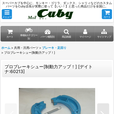
スーパーカブを中心に、モンキー・ゴリラ、ダックス、シャリィなどのカスタム
パーツをCuby店長が実際に使って【いい！】と思った商品だけを全国に。
メニュー
カート
車種&カテゴリー
カート
パーツ種類別
商品検索
マイページ
サイトマップ
別
ホーム
>
共用・汎用パーツ
>
ブレーキ・足回り
>
プロブレーキシュー[制動力アップ！]
プロブレーキシュー[制動力アップ！]
[
デイト
ナ:60213
]