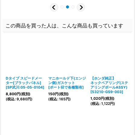
この商品を買った人は、こんな商品も買っています
Dタイプ スピードメー
マニホールド下(エンジ
【ホンダ純正】
ター[ブラックパネル]
ン側)ガスケット
ネックベアリング(ステ
1
[
SP武川:05-05-0104
]
[
ポート径で各種類有
]
アリングボールASSY)
(
[
53210-GS9-003
]
8,800
円
(税別)
150
円
(税別)
1,020
円
(税別)
(
税込
:
9,680
円
)
(
税込
:
165
円
)
(
税込
:
1,122
円
)