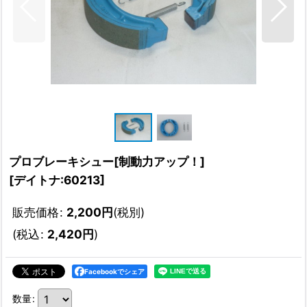
プロブレーキシュー[制動力アップ！]
[
デイトナ:60213
]
販売価格
:
2,200
円
(税別)
(
税込
:
2,420
円
)
Facebookでシェア
数量
: