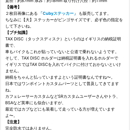
直径：約87mm 厚み：約18mm 取り付け穴径：約11mm
【備考】
２枚目画像にある
「Cubyステッカー」
も販売してます。
ちなみに【大】ステッカーがビンゴサイズです、必ず色の指定を
して下さいね。
【プチ知識】
TAX DISC（タックスディスク）というのはイギリスの納税証明
書で、
車もバイクもこれが貼っていないと公道で乗れないようです。
そして、TAX DISC ホルダーは納税証明書を入れるホルダーで
イギリスではTAX DISCを入れてバイクに付けておかないといけ
ません。
納税をちゃんと払っていますよという証明書なんですね〜。
日本ではワンポイントカスタムパーツとして普及してきてます
ね。
カフェレーサーカスタムなどSRカスタムユーザーさんやトラ、
BSAなど英車にも似合いますが、
最近ではカブなどにも装着して走っている方が増えています
よ〜。
【注意】
完全防水ではありません。