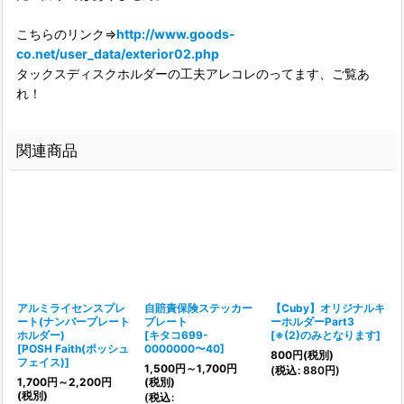
こちらのリンク⇒
http://www.goods-
co.net/user_data/exterior02.php
タックスディスクホルダーの工夫アレコレのってます、ご覧あ
れ！
関連商品
ラ
アルミライセンスプレ
自賠責保険ステッカー
【Cuby】オリジナルキ
ート(ナンバープレート
プレート
ーホルダーPart3
ホルダー)
[
キタコ699-
[
※(2)のみとなります
]
[
[
POSH Faith(ポッシュ
0000000〜40
]
800
円
(税別)
フェイス)
]
1,500
円
～1,700
円
(
税込
:
880
円
)
(
1,700
円
～2,200
円
(税別)
:
(税別)
(
税込
: