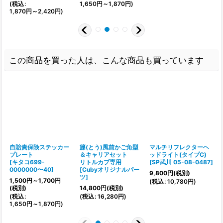
(
税込
:
1,650
円
～1,870
円
)
1,870
円
～2,420
円
)
この商品を買った人は、こんな商品も買っています
自賠責保険ステッカー
籐(とう)風前かご角型
マルチリフレクターヘ
プレート
＆キャリアセット
ッドライト(タイプC)
[
キタコ699-
リトルカブ専用
[
SP武川 05-08-0487
]
0000000〜40
]
[
Cubyオリジナルパー
9,800
円
(税別)
ツ
]
1,500
円
～1,700
円
(
税込
:
10,780
円
)
[
(税別)
14,800
円
(税別)
(
税込
:
(
税込
:
16,280
円
)
1,650
円
～1,870
円
)
(