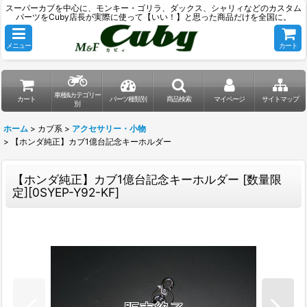
スーパーカブを中心に、モンキー・ゴリラ、ダックス、シャリィなどのカスタム
パーツをCuby店長が実際に使って【いい！】と思った商品だけを全国に。
メニュー
カート
車種&カテゴリー
カート
パーツ種類別
商品検索
マイページ
サイトマップ
別
ホーム
>
カブ系
>
アクセサリー・小物
>
【ホンダ純正】カブ1億台記念キーホルダー
【ホンダ純正】カブ1億台記念キーホルダー
[
数量限
定][0SYEP-Y92-KF
]