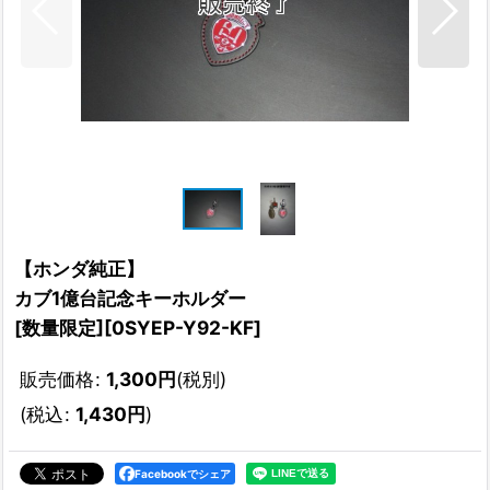
【ホンダ純正】
カブ1億台記念キーホルダー
[
数量限定][0SYEP-Y92-KF
]
販売価格
:
1,300
円
(税別)
(
税込
:
1,430
円
)
Facebookでシェア