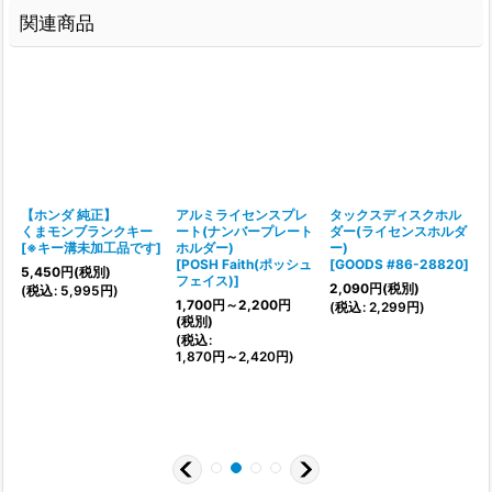
関連商品
【ホンダ 純正】
アルミライセンスプレ
タックスディスクホル
くまモンブランクキー
ート(ナンバープレート
ダー(ライセンスホルダ
[
※キー溝未加工品です
]
ホルダー)
ー)
[
POSH Faith(ポッシュ
[
GOODS #86-28820
]
5,450
円
(税別)
フェイス)
]
2,090
円
(税別)
(
税込
:
5,995
円
)
[
1,700
円
～2,200
円
(
税込
:
2,299
円
)
(税別)
7
(
税込
:
(
1,870
円
～2,420
円
)