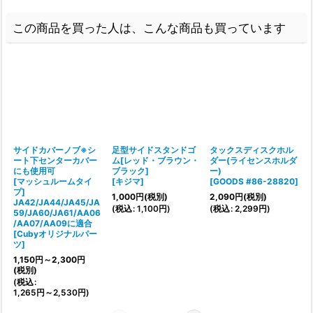
この商品を買った人は、こんな商品も買っています
サイドカバーノブ※シ
足型サイドスタンドゴ
タックスディスクホル
ート下センターカバー
ム[レッド・ブラウン・
ダー(ライセンスホルダ
にも使用可
ブラック]
ー)
[マッシュルームタイ
[
キジマ
]
[
GOODS #86-28820
]
[
プ]
1,000
円
(税別)
2,090
円
(税別)
JA42/JA44/JA45/JA
(
税込
:
1,100
円
)
(
税込
:
2,299
円
)
(
59/JA60/JA61/AA06
/AA07/AA09に適合
[
Cubyオリジナルパー
ツ
]
1,150
円
～2,300
円
(税別)
(
税込
:
1,265
円
～2,530
円
)