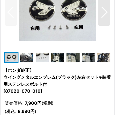
【ホンダ純正】
ウイングメタルエンブレム(ブラック)左右セット※装着
用ステンレスボルト付
[
87020-070-010
]
販売価格
:
7,900
円
(税別)
(
税込
:
8,690
円
)