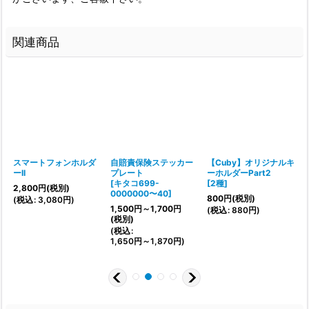
関連商品
リ
スマートフォンホルダ
自賠責保険ステッカー
【Cuby】オリジナルキ
ーII
プレート
ーホルダーPart2
[
キタコ699-
[
2種
]
2,800
円
(税別)
0000000〜40
]
800
円
(税別)
(
税込
:
3,080
円
)
[
1,500
円
～1,700
円
(
税込
:
880
円
)
(税別)
(
税込
:
1,650
円
～1,870
円
)
(