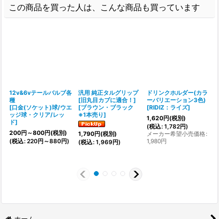
この商品を買った人は、こんな商品も買っています
12v&6vテールバルブ各
汎用 純正タルグリップ
ドリンクホルダー(カラ
種
[旧丸目カブに適合！]
ーバリエーション3色)
[
口金(ソケット)球/ウエ
[
ブラウン・ブラック
[
RIDIZ：ライズ
]
ッジ球・クリア/レッ
※1本売り
]
1,620
円
(税別)
ド
]
[
(
税込
:
1,782
円
)
200
円
～800
円
(税別)
4
メーカー希望小売価格
:
1,790
円
(税別)
(
税込
:
220
円
～880
円
)
1,980
円
(
(
税込
:
1,969
円
)
ホーム