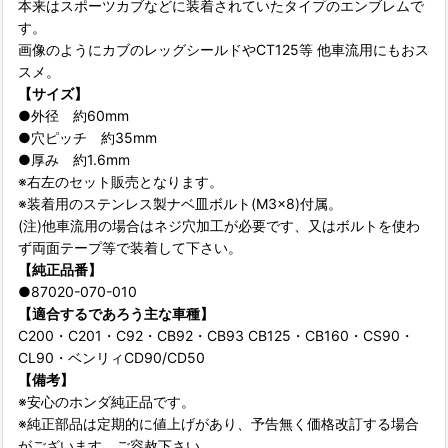
本来はスポーツカブなどに装着されていたタイプのエンブレムで
す。
画像のようにカブのレッグシールドやCT125等 他車流用にもおス
スメ。
【サイズ】
●外径 約60mm
●穴ピッチ 約35mm
●厚み 約1.6mm
※右左のセット販売となります。
※装着用のステンレス製ナベ皿ボルト(M3×8)付属。
(注)他車流用の場合はネジ穴加工が必要です、又はボルトを使わ
ず両面テープ等で装着して下さい。
【純正品番】
●87020-070-010
【適合するであろう主な車種】
C200・C201・C92・CB92・CB93 CB125・CB160・CS90・
CL90・ベンリィCD90/CD50
【備考】
※安心のホンダ純正品です。
※純正部品は定期的に値上げがあり、予告無く価格改訂する場合
がございます、ご容赦下さい。