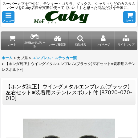
スーパーカブを中心に、モンキー・ゴリラ、ダックス、シャリィなどのカスタム
パーツをCuby店長が実際に使って【いい！】と思った商品だけを全国に。
メニュー
カート
車種&カテゴリー
カート
パーツ種類別
商品検索
マイページ
サイトマップ
別
ホーム
>
カブ系
>
エンブレム・ステッカー類
>
【ホンダ純正】ウイングメタルエンブレム(ブラック)左右セット※装着用ステン
レスボルト付
【ホンダ純正】ウイングメタルエンブレム(ブラック)
左右セット※装着用ステンレスボルト付
[
87020-070-
010
]