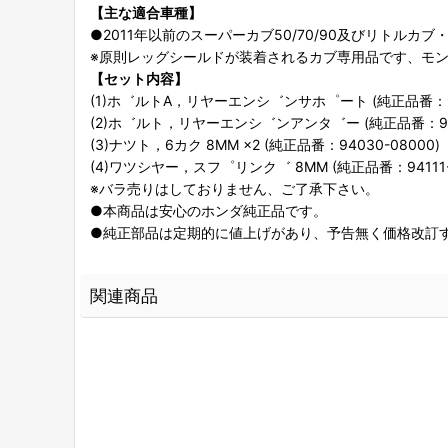
【主な適合車種】
●2011年以前のスーパーカブ50/70/90及びリトルカ
※原則レッグシールドが装着されるカブ専用品です、モン
【セット内容】
(1)ホ゛ルトA，リヤーエンシ゛ンサホ゜ート (純正品番：901
(2)ホ゛ルト，リヤーエンシ゛ンアンタ゛ー (純正品番：9011
(3)ナツト，6カク 8MM ×2 (純正品番：94030-08000)
(4)ワツシヤー，スフ゜リンク゛ 8MM (純正品番：94111-
※バラ売りはしておりません、ご了承下さい。
●本商品は安心のホンダ純正品です。
●純正部品は定期的に値上げがあり、予告無く価格改訂
関連商品