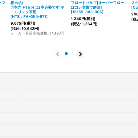
ーブ
相当品)
フロートバルブ[オーバーフロー
ス
[1本売 ※1台分は2本必要です]ボ
はコレ交換で解決]
[
C
トムリンク車用
[
16155-883-005
]
20
[
NTB：FH-GK4-971
]
1,240
円
(税別)
(
税
9,675
円
(税別)
(
税込
:
1,364
円
)
(
税込
:
10,642
円
)
メーカー希望小売価格
:
14,190
円