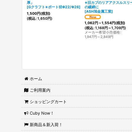
厚」
※旧カブのリアアクスルスリ
[
Gクラフト※ポート径Φ22/Φ26
]
の緩締に
[
ASH旭金属工業
]
1,500
円
(税別)
(
税込
:
1,650
円
)
1,062
円
～1,554
円
(税別)
(
税込
:
1,168
円
～1,709
円
)
メーカー希望小売価格
:
1,947
円
～2,849
円
ホーム
ご利用案内
ショッピングカート
Cuby Now！
新商品＆新入荷！