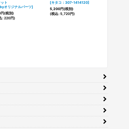
ケット
[
キタコ：307-1414120
]
クケース分解
ubyオリジナルパーツ
]
[
シフトアップ 
5,200
円
(税別)
0
円
(税別)
15,000
円
(税
(
税込
:
5,720
円
)
込
:
220
円
)
(
税込
:
16,500