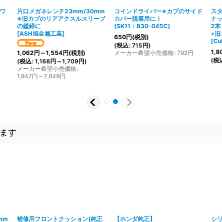
ミワ
片口メガネレンチ23mm/30mm
コインドライバー※カブのサイド
ス
※旧カブのリアアクスルスリーブ
カバー脱着用に！
ナッ
の緩締に
[
SK11：830-045C
]
2
[
ASH旭金属工業
]
+
650
円
(税別)
[
C
(
税込
:
715
円
)
1,8
メーカー希望小売価格
:
792
円
1,062
円
～1,554
円
(税別)
(
税
(
税込
:
1,168
円
～1,709
円
)
メーカー希望小売価格
:
1,947
円
～2,849
円
ます
mm
補修用フロントクッション(純正
【ホンダ純正】
シ