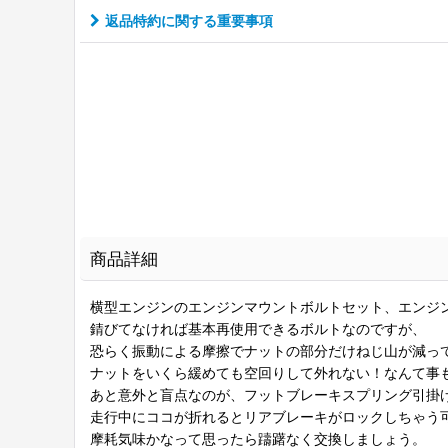
返品特約に関する重要事項
商品詳細
横型エンジンのエンジンマウントボルトセット、エンジ
錆びてなければ基本再使用できるボルトなのですが、
恐らく振動による摩擦でナットの部分だけねじ山が減っ
ナットをいくら緩めても空回りして外れない！なんて事
あと意外と盲点なのが、フットブレーキスプリング引掛
走行中にココが折れるとリアブレーキがロックしちゃう
摩耗気味かなって思ったら躊躇なく交換しましょう。