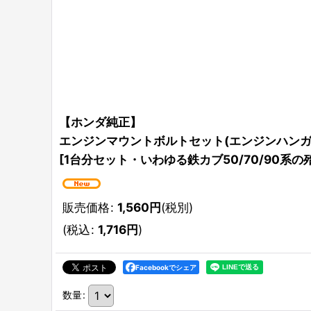
【ホンダ純正】
エンジンマウントボルトセット(エンジンハンガ
[
1台分セット・いわゆる鉄カブ50/70/90系の
販売価格
:
1,560
円
(税別)
(
税込
:
1,716
円
)
Facebookでシェア
数量
: