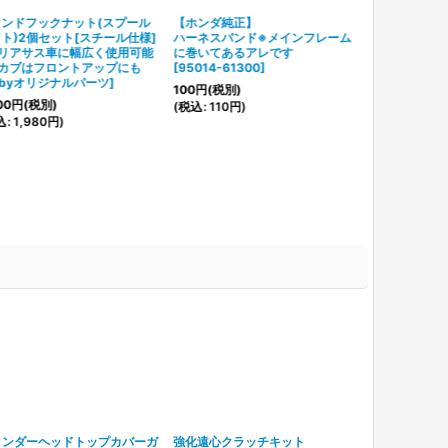
タンドフックナット(スプール
【ホンダ純正】
ト)2個セット[スチール仕様]
ハーネスバンド※メインフレーム
本リアサス車に幅広く使用可能
に巻いてあるアレです
旧カブはフロントアップにも
[
95014-61300
]
ubyオリジナルパーツ
]
100
円
(税別)
00
円
(税別)
(
税込
:
110
円
)
込
:
1,980
円
)
リンダーヘッドトップカバーガ
強化遠心クラッチキット
パイプエンジ