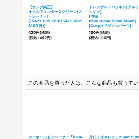
【ホンダ純正】
ドレンボルトパッキン[アル
キックシャフ
オイルフィルタースクリーン(ス
ッシャ]
各種[オイルち
トレーナー)
[内径
[
15421-035-010(15421-KSP-
8mm.10mm.12mm.14mm]
横型エンジン及
910互換)
]
[
Cubyオリジナルパーツ
]
・CT110・
420
円
(税別)
100
円
(税別)
(
税込
:
462
円
)
(
税込
:
110
円
)
この商品を買った人は、こんな商品も買ってい
マニホールドスペーサー「6mm
片口メガネレンチ23mm/30