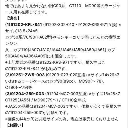
他ではあまり見かけない旧C90系、CT110、MD90等のラージケ
ース用も在庫してます。
【適合】
(1)91202-KFL-841
(91202-302-010・91202-KRS-971互換) ※
サイズ13.8x24x5
カブ50系/70/90(HA02型)やモンキーゴリラ等ほとんどの横型エ
ンジン、
又、カブ110[JA07/JA10/JA44/JA45/JA59/JA60/JA61] カブ
50[AA04/AA06/AA09]にも適合します。
※上記型式の品番は91202-KRS-971ですが、耐久性はこ
の“91202-KFL-841”がお勧めです。
(2)91251-ZW5-003
(91203-023-020互換) ※サイズ14x26x7
いわゆるラージケースのカブ90(89cc)、MD90(〜’78)、
CT90(〜’79)等
(3)91204-259-003
(91204-MC7-003互換) ※サイズ16x28x7
CT125(JA55) / MD90(’79〜) / CT110全年式
※JA55の品番は91204-MC7-003ですが、価格が安くて高耐久性
の“91204-259-003”がお勧めです。
※画像の(4)は(3)と共通サイズの為、現在は販売しておりません
【お願い】