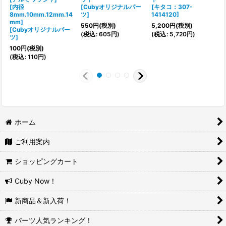
[内径
[
Cubyオリジナルパー
[
キタコ：307-
8mm.10mm.12mm.14
ツ
]
1414120
]
mm]
[
550
円
(税別)
5,200
円
(税別)
[
Cubyオリジナルパー
(
税込
:
605
円
)
(
税込
:
5,720
円
)
ツ
]
100
円
(税別)
(
(
税込
:
110
円
)
4
ホーム
ご利用案内
ショッピングカート
Cuby Now！
新商品＆新入荷！
パーツ人気ランキング！