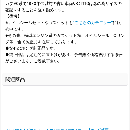
カブ90系で1970年代以前の古い車両やCT110は念の為サイズの
確認をすることを強く勧めます。
【備考】
※オイルシールセットやガスケットも
“こちらのカテゴリー”
に販
売中です。
※その他、横型エンジン系のガスケット類、オイルシール、Oリン
グ等 全て純正品を在庫しております。
●安心のホンダ純正品です。
●純正部品は定期的に値上げがあり、予告無く価格改訂する場合
がございます、ご容赦下さい。
関連商品
ドレンボルトパッキン
クラッチカバーガスケ
【ホンダ純正】