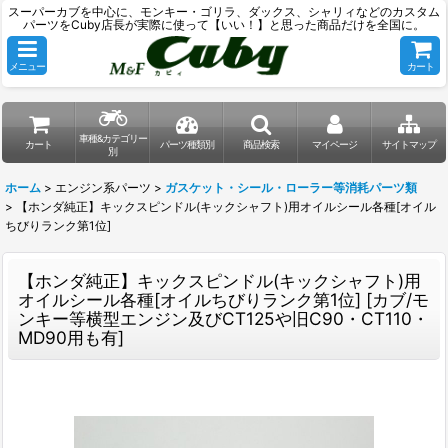
スーパーカブを中心に、モンキー・ゴリラ、ダックス、シャリィなどのカスタム
パーツをCuby店長が実際に使って【いい！】と思った商品だけを全国に。
メニュー
カート
車種&カテゴリー
カート
パーツ種類別
商品検索
マイページ
サイトマップ
別
ホーム
>
エンジン系パーツ
>
ガスケット・シール・ローラー等消耗パーツ類
>
【ホンダ純正】キックスピンドル(キックシャフト)用オイルシール各種[オイル
ちびりランク第1位]
【ホンダ純正】キックスピンドル(キックシャフト)用
オイルシール各種[オイルちびりランク第1位]
[
カブ/モ
ンキー等横型エンジン及びCT125や旧C90・CT110・
MD90用も有
]