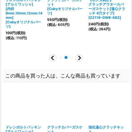
[アルミワッシャ]
ット
クラッチアウターカバ
[内径
[
Cubyオリジナルパー
ーガスケット[遠心クラ
[
8mm.10mm.12mm.14
ツ
]
ッチ 4穴タイプ]
mm]
[
22119-GW8-682
]
550
円
(税別)
(
[
Cubyオリジナルパー
240
円
(税別)
(
税込
:
605
円
)
ツ
]
(
税込
:
264
円
)
3
100
円
(税別)
(
税込
:
110
円
)
この商品を買った人は、こんな商品も買っています
ドレンボルトパッキン
クラッチカバーガスケ
強化遠心クラッチキッ
[アルミワッシャ]
ット
ト