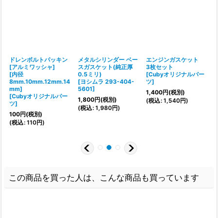
ドレンボルトパッキン
メタルシリンダー ベー
エンジンガスケット
[アルミワッシャ]
スガスケット(純正厚
3枚セット
[内径
0.5ミリ)
[
Cubyオリジナルパー
8mm.10mm.12mm.14
[
ヨシムラ 293-404-
ツ
]
mm]
5601
]
[
1,400
円
(税別)
:
[
Cubyオリジナルパー
1,800
円
(税別)
(
税込
:
1,540
円
)
ツ
]
(
税込
:
1,980
円
)
(
100
円
(税別)
(
税込
:
110
円
)
この商品を買った人は、こんな商品も買っています