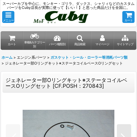
スーパーカブを中心に、モンキー・ゴリラ、ダックス、シャリィなどのカスタム
パーツをCuby店長が実際に使って【いい！】と思った商品だけを全国に。
メニュー
カート
車種&カテゴリー
カート
パーツ種類別
商品検索
マイページ
サイトマップ
別
ホーム
>
エンジン系パーツ
>
ガスケット・シール・ローラー等消耗パーツ類
>
ジェネレーター部Oリングキット※ステータコイルベースOリングセット
ジェネレーター部Oリングキット※ステータコイルベ
ースOリングセット
[
CF.POSH：270843
]