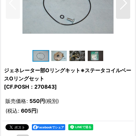
ジェネレーター部Oリングキット※ステータコイルベー
スOリングセット
[
CF.POSH：270843
]
販売価格
:
550
円
(税別)
(
税込
:
605
円
)
Facebookでシェア