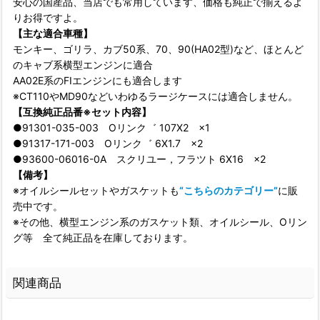
安心の国産品、当店でも常用しています、価格も純正で揃えるよ
りお得ですよ。
【主な適合車種】
モンキー、ゴリラ、カブ50系、70、90(HA02型)など、ほとんど
のキャブ系横型エンジンに適合
AA02E系のFIエンジンにも適合します
※CT110やMD90などいわゆるラージケースには適合しません。
【互換純正品番※セット内容】
●91301-035-003 Oリンク゛ 107X2 ×1
●91317-171-003 Oリンク゛ 6X1.7 ×2
●93600-06016-0A スクリユー，フラツト 6X16 ×2
【備考】
※オイルシールセットやガスケットも
“こちらのカテゴリー”
に販
売中です。
※その他、横型エンジン系のガスケット類、オイルシール、Oリン
グ等 全て純正品を在庫しております。
関連商品