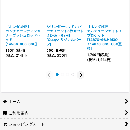
【ホンダ 純正】
シリンダーヘッドカバ
【ホンダ純正】
カムチェーンテンショ
ーガスケット3枚セット
カムチェーンガイドス
ナープッシュロッドヘ
[12v用・6v用]
プロケット
[
ッド
[
Cubyオリジナルパー
[
14670-GBJ-M30
[
14566-086-030
]
ツ
]
※14670-035-030互
1
換
]
195
円
(税別)
500
円
(税別)
(
1,740
円
(税別)
(
税込
:
214
円
)
(
税込
:
550
円
)
(
税込
:
1,914
円
)
ホーム
ご利用案内
ショッピングカート