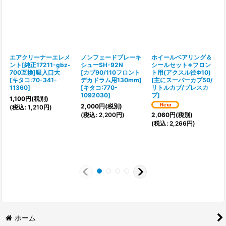
エアクリーナーエレメ
ノンフェードブレーキ
ホイールベアリング＆
ント[純正17211-gbz-
シューSH-92N
シールセット※フロン
700互換]吸入口大
[カブ90/110フロント
ト用(アクスル径Φ10)
[
キタコ:70-341-
デカドラム用130mm]
[
主にスーパーカブ50/
11360
]
[
キタコ:770-
リトルカブ/プレスカ
1092030
]
ブ
]
[
1,100
円
(税別)
2,000
円
(税別)
(
税込
:
1,210
円
)
(
税込
:
2,200
円
)
2,060
円
(税別)
(
税込
:
2,266
円
)
(
7
ホーム