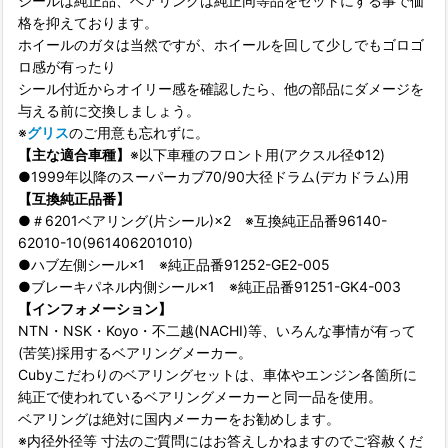
シールは純正品、ベアリングは純正同等品をセットにする事で価
格を抑えております。
ホイールのガタは当然ですが、ホイールを回して少しでもゴロゴ
ロ感が有ったり
シール付近からオイリー感を確認したら、他の部品にダメージを
与える前に交換しましょう。
※
グリス
のご用意も忘れずに。
【主な適合車種】
※以下車種のフロント用(アクスル径Φ12)
●1999年以降のスーパーカブ70/90大径ドラム(デカドラム)用
【互換純正品番】
●＃6201ベアリング(片シール)×2 ※互換純正品番96140-
62010-10(961406201010)
●ハブ左側シール×1 ※純正品番91252-GE2-005
●ブレーキパネル内側シール×1 ※純正品番91251-GK4-003
【インフォメーション】
NTN・NSK・Koyo・不二越(NACHI)等、いろんな事情が有って
(苦笑)採用するベアリングメーカー。
Cubyこだわりのベアリングセットは、車体やエンジン各箇所に
純正で使われているベアリングメーカーと同一品を使用。
ベアリングは絶対に国内メーカーをお勧めします。
※内径外径等 寸法のご質問にはお答えしかねますのでご容赦くだ