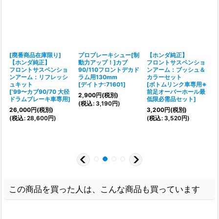
[廃番商品在庫限り]
プロブレーキシュー[制
【ホンダ純正】
【ホンダ純正】
動力アップ！]カブ
フロントサスペンショ
フロントサスペンショ
90/110フロントデカド
ンアーム：ブッシュ＆
ンアーム：リフレッシ
ラム用130mm
カラーセット
ュキット
[
デイトナ:71601
]
[
ボトムリンク車専用※
[
[
’99〜カブ90/70 大径
前足オーバーホール最
2,900
円
(税別)
ドラムブレーキ車専用
]
低限必需品セット
]
9
(
税込
:
3,190
円
)
26,000
円
(税別)
3,200
円
(税別)
(
税込
:
28,600
円
)
(
税込
:
3,520
円
)
2
(
3
この商品を買った人は、こんな商品も買っています