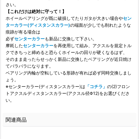
さい。
【これだけは絶対に守って！】
ホイールベアリングが既に破損してたりガタが大きい場合や
セン
ターカラー(ディスタンスカラー)
の端面が少しでも削れたような
痕跡が有る場合は
必ず
センターカラー
も新品に交換して下さい。
摩耗した
センターカラー
を再使用して組み、アクスルを規定トル
クできちっと締めると恐らくホイールの回りが硬くなるはず、
そのまま走ったらせっかく新品に交換したベアリングが近日焼け
てバラバラになります。
ベアリング内輪が空転している形跡が有れば必ず同時交換しまし
ょう。
※センターカラー(ディスタンスカラー)は
「コチラ」
の(2)フロン
トアクスルディスタンスカラー(アクスル径Φ12)をお選びくださ
い。
関連商品