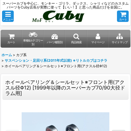
スーパーカブを中心に、モンキー・ゴリラ、ダックス、シャリィなどのカスタム
パーツをCuby店長が実際に使って【いい！】と思った商品だけを全国に。
メニュー
カート
車種&カテゴリー
カート
パーツ種類別
商品検索
マイページ
サイトマップ
別
ホーム
>
カブ系
>
サスペンション・足回り系(2011年式以前) ※リトルカブはコチラ
>
ホイールベアリング＆シールセット※フロント用(アクスル径Φ12)
ホイールベアリング＆シールセット※フロント用(アク
スル径Φ12)
[
1999年以降のスーパーカブ70/90大径ド
ラム用
]