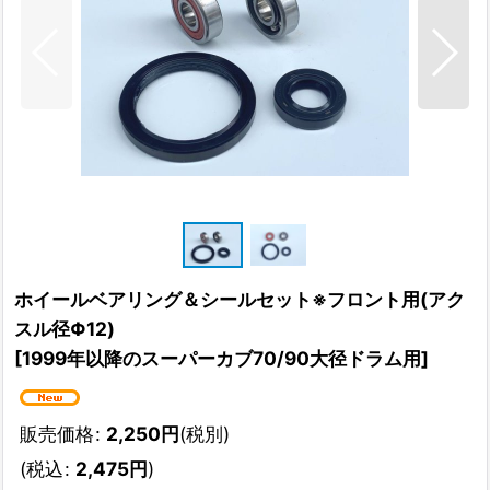
ホイールベアリング＆シールセット※フロント用(アク
スル径Φ12)
[
1999年以降のスーパーカブ70/90大径ドラム用
]
販売価格
:
2,250
円
(税別)
(
税込
:
2,475
円
)