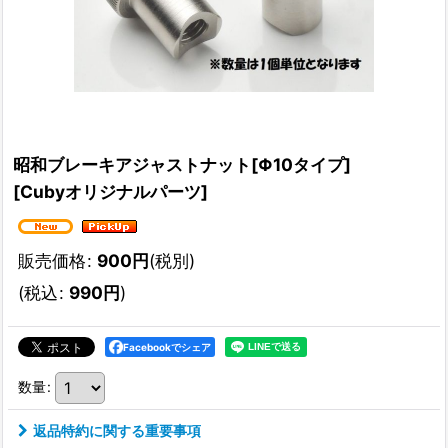
昭和ブレーキアジャストナット[Φ10タイプ]
[
Cubyオリジナルパーツ
]
販売価格
:
900
円
(税別)
(
税込
:
990
円
)
Facebookでシェア
数量
:
返品特約に関する重要事項