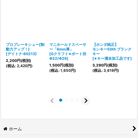
プロブレーキシュー[制
マニホールドスペーサ
【ホンダ純正】
動力アップ！]
ー「6mm厚」
モンキー50th ブランク
[
デイトナ:60213
]
[
Gクラフト※ポート径
キー
Φ22/Φ26
]
[
※キー溝未加工品です
]
[
2,200
円
(税別)
1,500
円
(税別)
3,290
円
(税別)
(
税込
:
2,420
円
)
(
税込
:
1,650
円
)
(
税込
:
3,619
円
)
1
(
1
ホーム