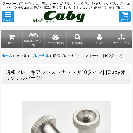
スーパーカブを中心に、モンキー・ゴリラ、ダックス、シャリィなどのカスタム
パーツをCuby店長が実際に使って【いい！】と思った商品だけを全国に。
メニュー
カート
車種&カテゴリー
カート
パーツ種類別
商品検索
マイページ
サイトマップ
別
ホーム
>
カブ系
>
ブレーキ系
>
昭和ブレーキアジャストナット[Φ10タイプ]
昭和ブレーキアジャストナット[Φ10タイプ]
[
Cubyオ
リジナルパーツ
]