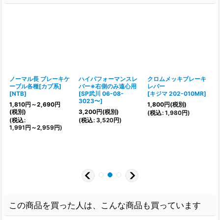
ノーマル長 ブレーキケ
ハイパフォーマンスレ
クロムメッキブレーキ
ーブル各種[カブ系]
バー※右側のみ遠心用
レバー
ン
[
NTB
]
[
SP武川 06-08-
[
キジマ 202-010MR
]
3023〜
]
1,810
円
～2,690
円
1,800
円
(税別)
(税別)
3,200
円
(税別)
(
税込
:
1,980
円
)
(
(
税込
:
(
税込
:
3,520
円
)
1,991
円
～2,959
円
)
この商品を買った人は、こんな商品も買っています