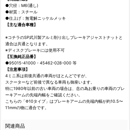
●穴径：M6(通し)
●材質：スチール
●仕上げ：無電解ニッケルメッキ
【主な適合車種】
※コチラのSP武川製アルミ削り出しブレーキアジャストナットと
適合は共通となります。
※ディスクブレーキには使用不可
【互換純正品番】
●95015-41000・45462-028-000 等
【注意事項】
4ミニ系は前後共通の車両がほとんどですが、
スクーターなど前後で異なる車両も御座います。
特に1980年以前の古い車両の場合は、念の為お乗りの車両のブレ
ーキアームの先端内幅をご確認ください。
こちらの「Φ10タイプ」はブレーキアームの先端内幅が約10.5〜
11mmの物に適合です。
関連商品