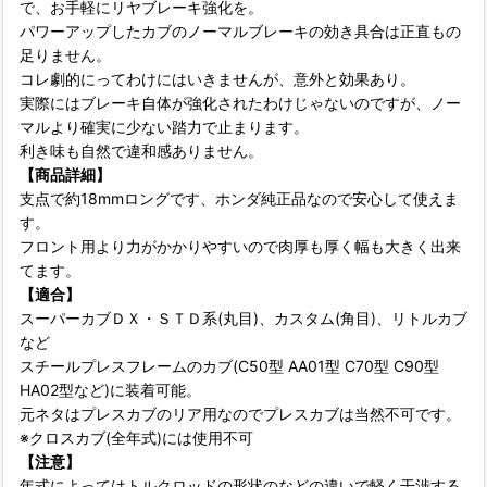
で、お手軽にリヤブレーキ強化を。
パワーアップしたカブのノーマルブレーキの効き具合は正直もの
足りません。
コレ劇的にってわけにはいきませんが、意外と効果あり。
実際にはブレーキ自体が強化されたわけじゃないのですが、ノー
マルより確実に少ない踏力で止まります。
利き味も自然で違和感ありません。
【商品詳細】
支点で約18mmロングです、ホンダ純正品なので安心して使えま
す。
フロント用より力がかかりやすいので肉厚も厚く幅も大きく出来
てます。
【適合】
スーパーカブＤＸ・ＳＴＤ系(丸目)、カスタム(角目)、リトルカブ
など
スチールプレスフレームのカブ(C50型 AA01型 C70型 C90型
HA02型など)に装着可能。
元ネタはプレスカブのリア用なのでプレスカブは当然不可です。
※クロスカブ(全年式)には使用不可
【注意】
年式によってはトルクロッドの形状のなどの違いで軽く干渉する