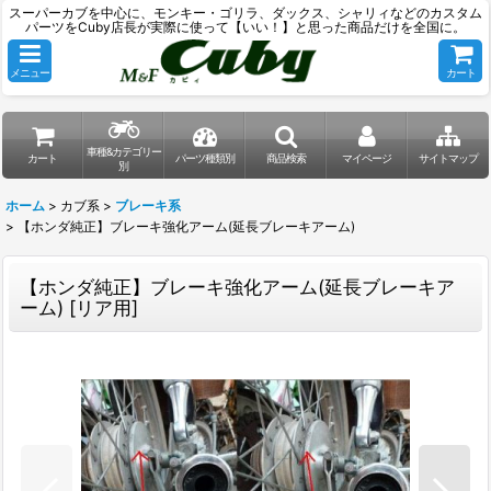
スーパーカブを中心に、モンキー・ゴリラ、ダックス、シャリィなどのカスタム
パーツをCuby店長が実際に使って【いい！】と思った商品だけを全国に。
メニュー
カート
車種&カテゴリー
カート
パーツ種類別
商品検索
マイページ
サイトマップ
別
ホーム
>
カブ系
>
ブレーキ系
>
【ホンダ純正】ブレーキ強化アーム(延長ブレーキアーム)
【ホンダ純正】ブレーキ強化アーム(延長ブレーキア
ーム)
[
リア用
]