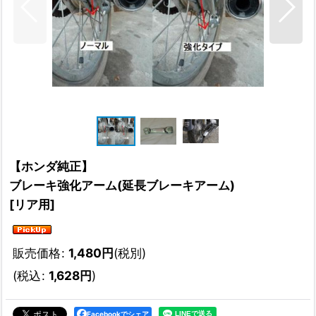
【ホンダ純正】
ブレーキ強化アーム(延長ブレーキアーム)
[
リア用
]
販売価格
:
1,480
円
(税別)
(
税込
:
1,628
円
)
Facebookでシェア