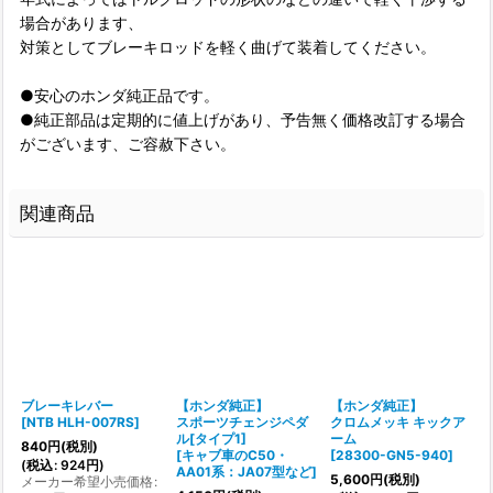
場合があります、
対策としてブレーキロッドを軽く曲げて装着してください。
●安心のホンダ純正品です。
●純正部品は定期的に値上げがあり、予告無く価格改訂する場合
がございます、ご容赦下さい。
関連商品
ブレーキレバー
【ホンダ純正】
【ホンダ純正】
[
NTB HLH-007RS
]
スポーツチェンジペダ
クロムメッキ キックア
ル[タイプ1]
ーム
[
840
円
(税別)
[
キャブ車のC50・
[
28300-GN5-940
]
(
税込
:
924
円
)
AA01系：JA07型など
]
5,600
円
(税別)
メーカー希望小売価格
: