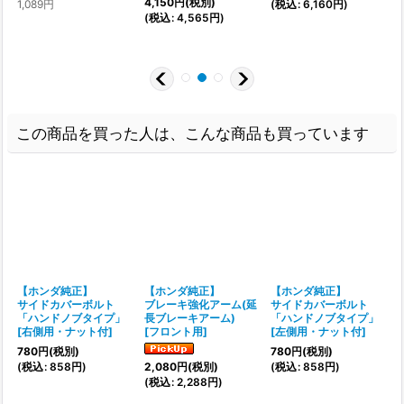
4,150
円
(税別)
1
1,089
円
(
税込
:
6,160
円
)
(
税込
:
4,565
円
)
(
1
この商品を買った人は、こんな商品も買っています
【ホンダ純正】
【ホンダ純正】
【ホンダ純正】
サイドカバーボルト
ブレーキ強化アーム(延
サイドカバーボルト
「ハンドノブタイプ」
長ブレーキアーム)
「ハンドノブタイプ」
[
右側用・ナット付
]
[
フロント用
]
[
左側用・ナット付
]
[
780
円
(税別)
780
円
(税別)
(
税込
:
858
円
)
(
税込
:
858
円
)
(
2,080
円
(税別)
(
税込
:
2,288
円
)