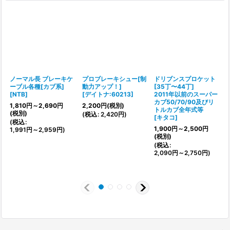
ノーマル長 ブレーキケ
プロブレーキシュー[制
ドリブンスプロケット
ーブル各種[カブ系]
動力アップ！]
[35丁〜44丁]
[
NTB
]
[
デイトナ:60213
]
2011年以前のスーパー
カブ50/70/90及びリ
[
1,810
円
～2,690
円
2,200
円
(税別)
トルカブ全年式等
(税別)
(
税込
:
2,420
円
)
[
キタコ
]
(
税込
:
1,900
円
～2,500
円
1,991
円
～2,959
円
)
(
(税別)
(
税込
:
2,090
円
～2,750
円
)