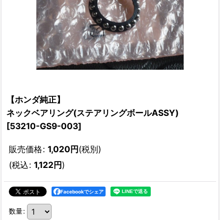
【ホンダ純正】
ネックベアリング(ステアリングボールASSY)
[
53210-GS9-003
]
販売価格
:
1,020
円
(税別)
(
税込
:
1,122
円
)
Facebookでシェア
数量
: