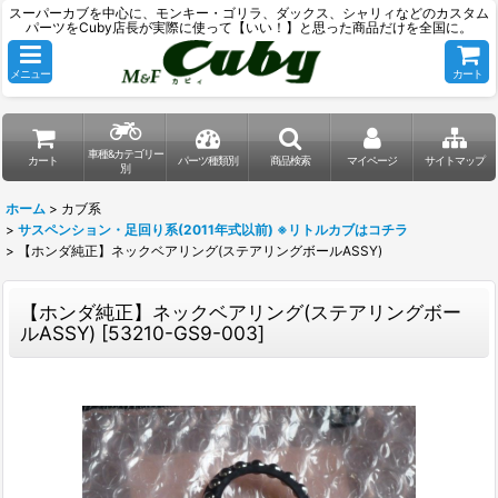
スーパーカブを中心に、モンキー・ゴリラ、ダックス、シャリィなどのカスタム
パーツをCuby店長が実際に使って【いい！】と思った商品だけを全国に。
メニュー
カート
車種&カテゴリー
カート
パーツ種類別
商品検索
マイページ
サイトマップ
別
ホーム
>
カブ系
>
サスペンション・足回り系(2011年式以前) ※リトルカブはコチラ
>
【ホンダ純正】ネックベアリング(ステアリングボールASSY)
【ホンダ純正】ネックベアリング(ステアリングボー
ルASSY)
[
53210-GS9-003
]