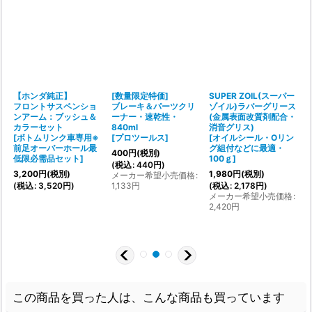
【ホンダ純正】
[数量限定特価]
SUPER ZOIL(スーパー
る
フロントサスペンショ
ブレーキ＆パーツクリ
ゾイル)ラバーグリース
ト
ンアーム：ブッシュ＆
ーナー・速乾性・
(金属表面改質剤配合・
セ
カラーセット
840ml
消音グリス)
[
ボトムリンク車専用※
[
プロツールス
]
[
オイルシール・Oリン
数
前足オーバーホール最
グ組付などに最適・
400
円
(税別)
低限必需品セット
]
100ｇ
]
[
(
税込
:
440
円
)
3,200
円
(税別)
1,980
円
(税別)
メーカー希望小売価格
:
1
(
税込
:
3,520
円
)
1,133
円
(
税込
:
2,178
円
)
メーカー希望小売価格
:
(
2,420
円
この商品を買った人は、こんな商品も買っています