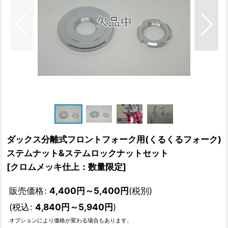
ダックス分離式フロントフォーク用(くるくるフォーク)
ステムナット&ステムロックナットセット
[
クロムメッキ仕上：数量限定
]
販売価格
:
4,400
円
～5,400
円
(税別)
(
税込
:
4,840
円
～5,940
円
)
オプションにより価格が変わる場合もあります。