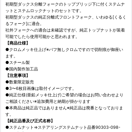
初期型ダックス分離フォークのトップブリッジ下に付くステムナ
ットとステムロックナットのセットです。
初期型ダックスの純正分離式フロントフォーク、いわゆる[くるく
るフォーク]に適合。
社外フォークへの適合は未確認ですが、純正トップナットが装着
可能でしたら使用可能かと思われます。
【商品仕様】
●クロムメッキ仕上げ※バフ無しクロムですので切削痕が御座い
ます。
●スチール製
●国内製作加工品
【注意事項】
●数量限定販売
●3〜6枚目画像は取付イメージです。
●純正仕様(亜鉛メッキ仕上げ)ご希望の場合はお問い合わせより
ご相談ください※追加費用と納期が掛かります
●本商品は純正品ではありません※純正品は廃番となっておりま
す。
【純正品番及び正式名称】
●ステムナット⇒ステアリングステムナット品番90303-098-