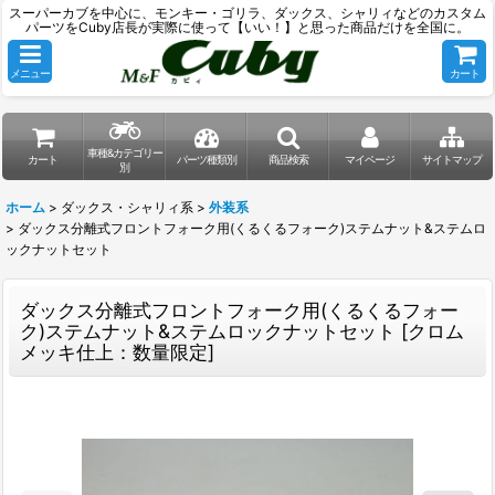
スーパーカブを中心に、モンキー・ゴリラ、ダックス、シャリィなどのカスタム
パーツをCuby店長が実際に使って【いい！】と思った商品だけを全国に。
メニュー
カート
車種&カテゴリー
カート
パーツ種類別
商品検索
マイページ
サイトマップ
別
ホーム
>
ダックス・シャリィ系
>
外装系
>
ダックス分離式フロントフォーク用(くるくるフォーク)ステムナット&ステムロ
ックナットセット
ダックス分離式フロントフォーク用(くるくるフォー
ク)ステムナット&ステムロックナットセット
[
クロム
メッキ仕上：数量限定
]