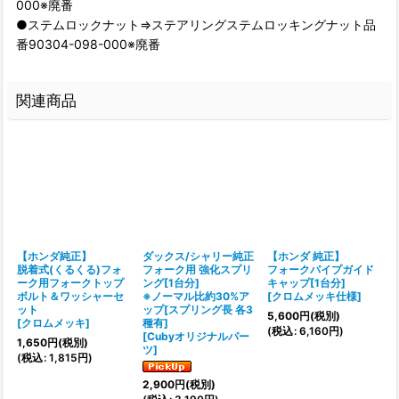
000※廃番
●ステムロックナット⇒ステアリングステムロッキングナット品
番90304-098-000※廃番
関連商品
【ホンダ純正】
ダックス/シャリー純正
【ホンダ 純正】
脱着式(くるくる)フォ
フォーク用 強化スプリ
フォークパイプガイド
ーク用フォークトップ
ング[1台分]
キャップ[1台分]
ボルト＆ワッシャーセ
※ノーマル比約30%ア
[
クロムメッキ仕様
]
[
ット
ップ[スプリング長 各3
5,600
円
(税別)
1
[
クロムメッキ
]
種有]
(
税込
:
6,160
円
)
(
[
Cubyオリジナルパー
1,650
円
(税別)
ツ
]
(
税込
:
1,815
円
)
2,900
円
(税別)