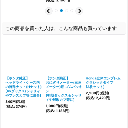
(
税込
:
3,190
円
)
この商品を買った人は、こんな商品も買っています
【ホンダ純正】
【ホンダ純正】
Honda立体エンブレム
ヘッドライトケース内
おにぎりメーター(三角
クラシックタイプ
の特殊ナット(Hナット)
メーター)用 ゴムパッキ
[
2枚セット
]
[
6vダックス/シャリィ
ン
2,200
円
(税別)
やプレスカブ等に適合
]
[
初期ダックス＆シャリ
(
税込
:
2,420
円
)
ィや郵政カブ等に
]
340
円
(税別)
[
1,080
円
(税別)
(
税込
:
374
円
)
(
税込
:
1,188
円
)
(